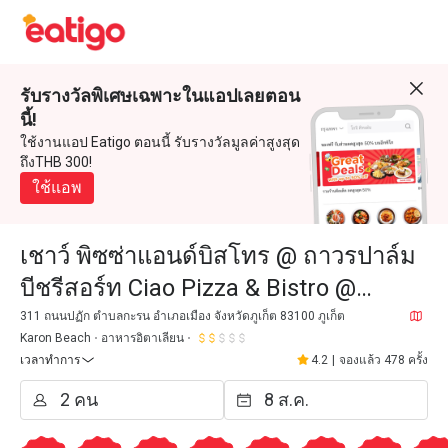
รับรางวัลพิเศษเฉพาะในแอปเลยตอน
นี้!
ใช้งานแอป Eatigo ตอนนี้ รับรางวัลมูลค่าสูงสุด
ถึงTHB 300!
ใช้แอพ
เชาว์ พิซซ่าแอนด์บิสโทร @ ถาวรปาล์ม
บีชรีสอร์ท Ciao Pizza & Bistro @
Thavorn Palm Beach Resort)
311 ถนนปฏัก ตำบลกะรน อำเภอเมือง จังหวัดภูเก็ต 83100 ภูเก็ต
Karon Beach
อาหารอิตาเลียน
เวลาทำการ
4.2
|
จองแล้ว 478 ครั้ง