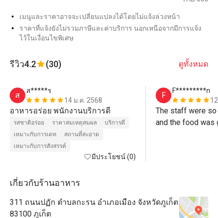
เมนูและราคาอาจจะเปลี่ยนแปลงได้โดยไม่แจ้งล่วงหน้า
ราคาที่แจ้งยังไม่รวมภาษีและค่าบริการ นอกเหนือจากมีการแจ้ง
ไว้ในเงื่อนไขพิเศษ
รีวิว
4.2
(30)
ดูทั้งหมด
ส*****ร
F*********n
ส
F
14 ม.ค. 2568
12
อาหารอร่อย พนักงานบริการดี
The staff were so 
and the food was 
รสชาติอร่อย
ราคาสมเหตุสมผล
บริการดี
quickly! 
เหมาะกับการเดท
สถานที่สะอาด
เหมาะกับการสังสรรค์
มีประโยชน์ (0)
เกี่ยวกับร้านอาหาร
311 ถนนปฏัก ตำบลกะรน อำเภอเมือง จังหวัดภูเก็ต
83100 ภูเก็ต