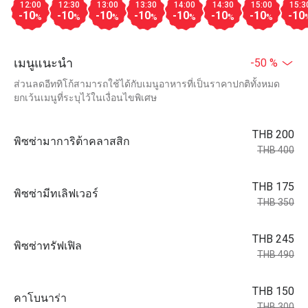
12:00
12:30
13:00
13:30
14:00
14:30
15:00
15:3
-10
-10
-10
-10
-10
-10
-10
-10
%
%
%
%
%
%
%
เมนูแนะนำ
-50 %
ส่วนลดอีททิโก้สามารถใช้ได้กับเมนูอาหารที่เป็นราคาปกติทั้งหมด
ยกเว้นเมนูที่ระบุไว้ในเงื่อนไขพิเศษ
THB 200
พิซซ่ามาการิต้าคลาสสิก
THB 400
THB 175
พิซซ่ามีทเลิฟเวอร์
THB 350
THB 245
พิซซ่าทรัฟเฟิล
THB 490
THB 150
คาโบนาร่า
THB 300