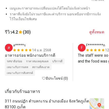
เมนูและราคาอาจจะเปลี่ยนแปลงได้โดยไม่แจ้งล่วงหน้า
ราคาที่แจ้งยังไม่รวมภาษีและค่าบริการ นอกเหนือจากมีการแจ้ง
ไว้ในเงื่อนไขพิเศษ
รีวิว
4.2
(30)
ดูทั้งหมด
ส*****ร
F*********n
ส
F
14 ม.ค. 2568
12
อาหารอร่อย พนักงานบริการดี
The staff were so 
and the food was 
รสชาติอร่อย
ราคาสมเหตุสมผล
บริการดี
quickly! 
เหมาะกับการเดท
สถานที่สะอาด
เหมาะกับการสังสรรค์
มีประโยชน์ (0)
เกี่ยวกับร้านอาหาร
311 ถนนปฏัก ตำบลกะรน อำเภอเมือง จังหวัดภูเก็ต
83100 ภูเก็ต