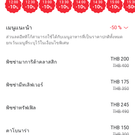
12:00
12:30
13:00
13:30
14:00
14:30
15:00
15:3
-10
-10
-10
-10
-10
-10
-10
-50
%
%
%
%
%
%
%
เมนูแนะนำ
-50 %
ส่วนลดอีททิโก้สามารถใช้ได้กับเมนูอาหารที่เป็นราคาปกติทั้งหมด
ยกเว้นเมนูที่ระบุไว้ในเงื่อนไขพิเศษ
THB 200
พิซซ่ามาการิต้าคลาสสิก
THB 400
THB 175
พิซซ่ามีทเลิฟเวอร์
THB 350
THB 245
พิซซ่าทรัฟเฟิล
THB 490
THB 150
คาโบนาร่า
THB 300