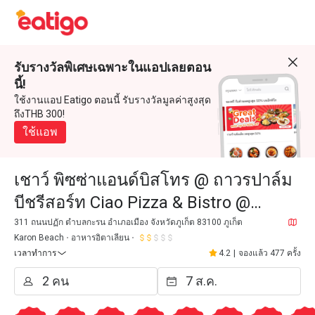
รับรางวัลพิเศษเฉพาะในแอปเลยตอน
นี้!
ใช้งานแอป Eatigo ตอนนี้ รับรางวัลมูลค่าสูงสุด
ถึงTHB 300!
ใช้แอพ
เชาว์ พิซซ่าแอนด์บิสโทร @ ถาวรปาล์ม
บีชรีสอร์ท Ciao Pizza & Bistro @
Thavorn Palm Beach Resort)
311 ถนนปฏัก ตำบลกะรน อำเภอเมือง จังหวัดภูเก็ต 83100 ภูเก็ต
Karon Beach
อาหารอิตาเลียน
เวลาทำการ
4.2
|
จองแล้ว 477 ครั้ง