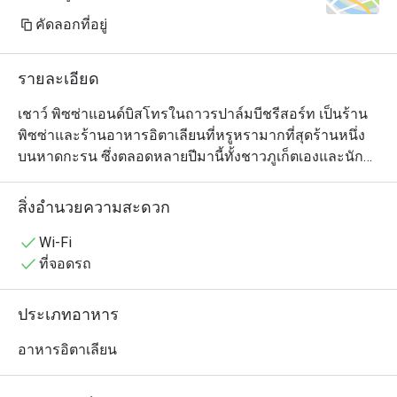
คัดลอกที่อยู่
รายละเอียด
เชาว์ พิซซ่าแอนด์บิสโทรในถาวรปาล์มบีชรีสอร์ท เป็นร้าน
พิซซ่าและร้านอาหารอิตาเลียนที่หรูหรามากที่สุดร้านหนึ่ง
บนหาดกะรน ซึ่งตลอดหลายปีมานี้ทั้งชาวภูเก็ตเองและนัก
ท่องเที่ยวมักจะแวะไปรับประทานพิซซ่าที่นี่กันเป็นประจำ 
สำหรับคนที่สงสัยว่าทำไมพิซซ่าของเชาว์จึงอร่อยเหนือชั้น
สิ่งอำนวยความสะดวก
กว่า นั่นเป็นเพราะเป็นพิซซ่าสไตล์นโปเลียนที่ทำจากวัตถุดิบ
คุณภาพล้วนๆ แต่นอกจากพิซซ่าแล้ว ทางร้านก็ยังมีเมนู
Wi-Fi
อิตาเลียนอื่นๆ ที่น่าสนใจให้เลือกทานด้วย อย่างเช่น พาสต้า 
ที่จอดรถ
สลัด ซุป ฯลฯ
ประเภทอาหาร
อาหารอิตาเลียน