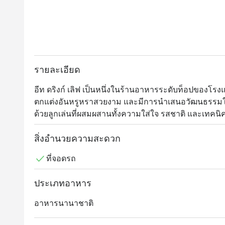
รายละเอียด
อีท ดริงก์ เลิฟ เป็นหนึ่งในร้านอาหารระดับท็อปของโรงแร
ตกแต่งอันหรูหราสวยงาม และมีการนำเสนอวัฒนธรรมใ
ด้วยลูกเล่นที่ผสมผสานทั้งความใส่ใจ รสชาติ และเทคนิค
มุมโลก นอกจากเมนูพิเศษที่เชฟคิดค้นขึ้นเองแล้ว ทางร้
มาก โดยมีไฮไลต์อยู่ที่อาหารฝรั่งเศส อิตาเลียน และอา
สิ่งอำนวยความสะดวก
เป็นสิ่งที่ไม่ควรพลาดเช่นเดียวกัน
ที่จอดรถ
ประเภทอาหาร
อาหารนานาชาติ