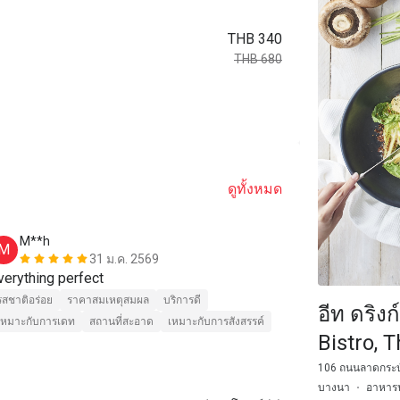
THB 340
THB 680
ดูทั้งหมด
M**h
M**h
M
M
31 ม.ค. 2569
verything perfect
second time h
amazing, beau
รสชาติอร่อย
ราคาสมเหตุสมผล
บริการดี
อีท ดริง
เหมาะกับการเดท
สถานที่สะอาด
เหมาะกับการสังสรรค์
Bistro, 
106 ถนนลาดกระบั
บางนา
อาหาร