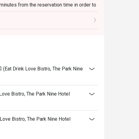
 minutes from the reservation time in order to
luding other venue promotions.
f person booking, not more than booking.
(Eat Drink Love Bistro, The Park Nine
Love Bistro, The Park Nine Hotel
k Love Bistro, The Park Nine Hotel