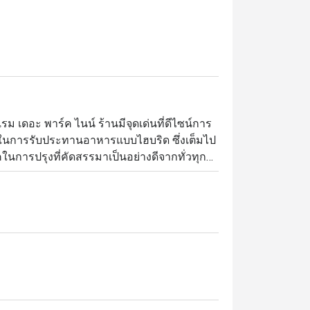
ม เดอะ พาร์ค ไนน์ ร้านมีจุดเด่นที่ดีไซน์การ
นการรับประทานอาหารแบบไฮบริด ซึ่งเต็มไป
ในการปรุงที่คัดสรรมาเป็นอย่างดีจากทั่วทุก
านยังมีเมนูคอมฟอร์ตฟู้ดนานาชาติที่โดดเด่น
หารไทย นอกจากนี้ บรั๊นช์และอาฟเตอร์นูนทีก็