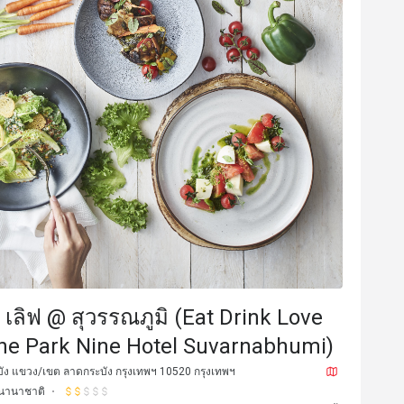
E**e
E
31 ม.ค. 2569
5 ก.ย. 25
ere. everything perfect. food 
Sweet dish was the best
tifull place, staff great
ก์ เลิฟ @ สุวรรณภูมิ (Eat Drink Love
The Park Nine Hotel Suvarnabhumi)
ง แขวง/เขต ลาดกระบัง กรุงเทพฯ 10520 กรุงเทพฯ
นานาชาติ