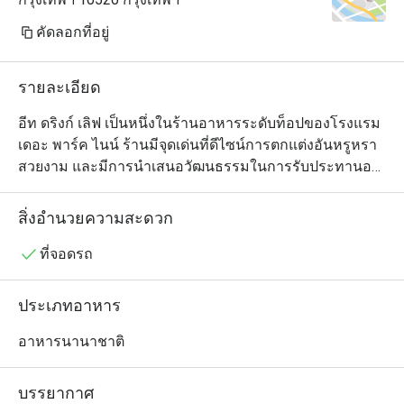
คัดลอกที่อยู่
รายละเอียด
อีท ดริงก์ เลิฟ เป็นหนึ่งในร้านอาหารระดับท็อปของโรงแรม 
เดอะ พาร์ค ไนน์ ร้านมีจุดเด่นที่ดีไซน์การตกแต่งอันหรูหรา
สวยงาม และมีการนำเสนอวัฒนธรรมในการรับประทานอา
หารแบบไฮบริด ซึ่งเต็มไปด้วยลูกเล่นที่ผสมผสานทั้งความ
ใส่ใจ รสชาติ และเทคนิคในการปรุงที่คัดสรรมาเป็นอย่างดี
สิ่งอำนวยความสะดวก
จากทั่วทุกมุมโลก นอกจากเมนูพิเศษที่เชฟคิดค้นขึ้นเองแล้ว 
ทางร้านยังมีเมนูคอมฟอร์ตฟู้ดนานาชาติที่โดดเด่นมาก โด
ที่จอดรถ
ยมีไฮไลต์อยู่ที่อาหารฝรั่งเศส อิตาเลียน และอาหารไทย 
นอกจากนี้ บรั๊นช์และอาฟเตอร์นูนทีก็เป็นสิ่งที่ไม่ควรพลาด
ประเภทอาหาร
เช่นเดียวกัน
อาหารนานาชาติ
บรรยากาศ