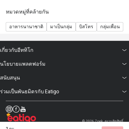
หมวดหมู่ที่คล้ายกัน
อาหารนานาชาติ
มาเป็นกลุ่ม
บิสโทร
กลุ่มเพื่อน
ม
เกี่ยวกับอีททิโก
นโยบายแพลตฟอร์ม
สนับสนุน
ร่วมเป็นพันธมิตรกับ Eatigo
© 2026 Zoek. สงวนลิขสิทธิ์
2 คน