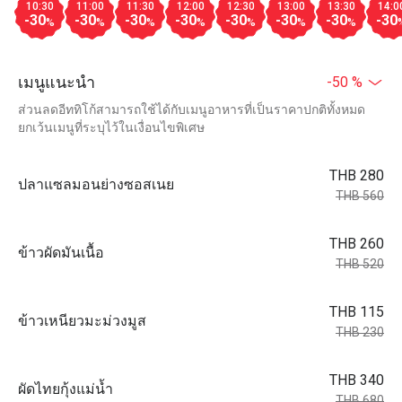
10:30
11:00
11:30
12:00
12:30
13:00
13:30
14:0
-30
-30
-30
-30
-30
-30
-30
-30
%
%
%
%
%
%
%
เมนูแนะนำ
-50 %
ส่วนลดอีททิโก้สามารถใช้ได้กับเมนูอาหารที่เป็นราคาปกติทั้งหมด
ยกเว้นเมนูที่ระบุไว้ในเงื่อนไขพิเศษ
THB 280
ปลาแซลมอนย่างซอสเนย
THB 560
THB 260
ข้าวผัดมันเนื้อ
THB 520
THB 115
ข้าวเหนียวมะม่วงมูส
THB 230
THB 340
ผัดไทยกุ้งแม่น้ำ
THB 680