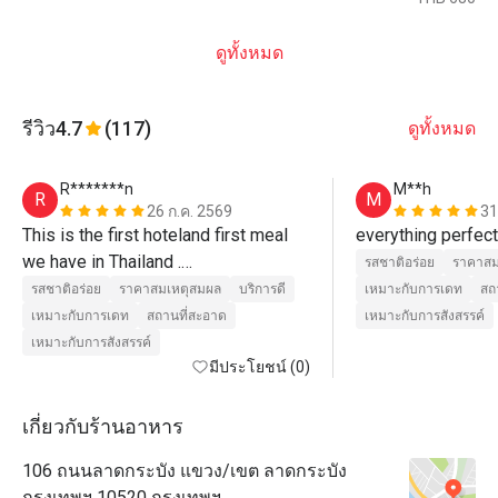
ดูทั้งหมด
รีวิว
4.7
(117)
ดูทั้งหมด
R*******n
M**h
R
M
26 ก.ค. 2569
31
This is the first hoteland first meal 
everything perfect
we have in Thailand .

รสชาติอร่อย
ราคาสม
We think it gives the Thailand food a 
รสชาติอร่อย
ราคาสมเหตุสมผล
บริการดี
เหมาะกับการเดท
สถ
high standard. We love all the food 
เหมาะกับการเดท
สถานที่สะอาด
เหมาะกับการสังสรรค์
and the service there.

เหมาะกับการสังสรรค์
We will visit the restaurant again 
มีประโยชน์ (0)
when we visit Thailand next time. 
เกี่ยวกับร้านอาหาร
106 ถนนลาดกระบัง แขวง/เขต ลาดกระบัง
กรุงเทพฯ 10520 กรุงเทพฯ