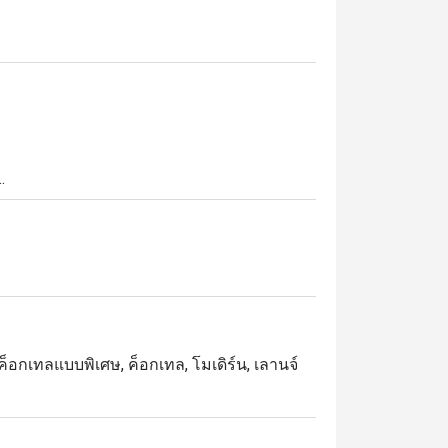
ี่เงียบสงบใต้แสงดาวที่ Starlight Rooftop 
องเมืองกรุงเทพ ทำให้ที่นี่เป็นสถานที่เหมาะ
เป็นไทย รังสรรค์โดยมิกโซโลจิสต์ชื่อดัง ก้อง
i และ Siam Sour ถ่ายทอดความเป็นไทยในรูปแบบ
ี่เติมเต็มค่ำคืนอันน่าประทับใจ

, ค็อกเทลแบบพิเศษ, ค็อกเทล, โมเดิร์น, เลานจ์
ิตยามค่ำคืนในเมืองใหญ่ Starlight Rooftop 
รามีสไตล์กับความสงบของบรรยากาศบนชั้น