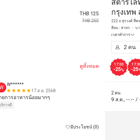
สตาร์ไลท
กรุงเทพ 
THB 125
THB 250
222 ถ.สุรวงศ์ สี่
สีลม - สาทร
บา
เวลาทำการ
17:00
17:3
ดูทั้งหมด
-25
-25
%
W******
k*******
W
K
17 ส.ค. 2568
2 คน
ายการอาหารน้อยมากๆ
very good
9 ส.ค.
,
--:--
/
บริการดี
มีประโยชน์ (0)