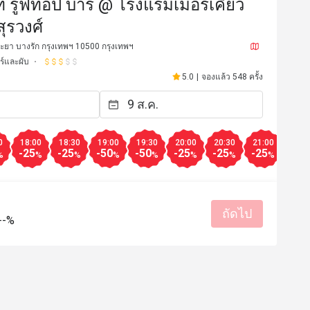
์ รูฟท็อป บาร์ @ โรงแรมเมอร์เคียว
สุรวงศ์
พระยา บางรัก กรุงเทพฯ 10500 กรุงเทพฯ
ร์และผับ
5.0
|
จองแล้ว 548 ครั้ง
0
18:00
18:30
19:00
19:30
20:00
20:30
21:00
21:3
-25
-25
-50
-50
-25
-25
-25
-25
%
%
%
%
%
%
%
%
*******n
M**************i
M
31 ธ.ค. 2567
6 พ.ค. 25
ถัดไป
รสชาติอร่อย
ราคาสมเหตุสม
--%
เหมาะกับการเดท
สถานที่สะอ
มีประโยชน์ (0)