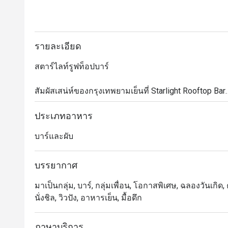
รายละเอียด
สตาร์ไลท์รูฟท็อปบาร์

สัมผัสเสน่ห์ของกรุงเทพยามเย็นที่ Starlight Rooftop Bar

ค้นพบความลงตัวระหว่างชีวิตในเมืองอันคึกคักและค่ำคืนท
Bar บนชั้นดาดฟ้าเหนือถนนสุรวงศ์ ที่นี่มอบวิวอันงดงามข
ประเภทอาหาร
สำหรับค่ำคืนที่น่าจดจำ

บาร์และผับ
ดื่มด่ำไปกับค็อกเทลสูตรพิเศษที่ได้แรงบันดาลใจจากความ
สัณห์ สนธิ เมนูซิกเนเจอร์อย่าง Bangkok Night, Mala
บรรยากาศ
ที่ทันสมัย พร้อมเพลิดเพลินกับดนตรีสดและกิจกรรมพิเศษท
มาเป็นกลุ่ม, บาร์, กลุ่มเพื่อน, โอกาสพิเศษ, ฉลองวันเกิด
นั่งชิล, วิวปัง, อาหารเย็น, มื้อดึก
ไม่ว่าคุณจะต้องการนั่งชมพระอาทิตย์ตกดินหรือสัมผัสชีว
Bar คือประตูสู่เสน่ห์ของกรุงเทพ ผสมผสานความหรูห
ภาษาบริการ