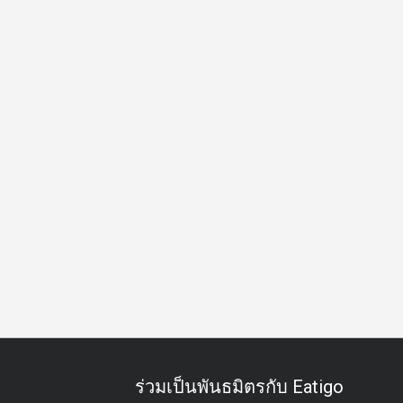
ดิร์น
เลานจ์นั่งชิล
วิวปัง
อาหารเย็น
มื้อดึก
ร่วมเป็นพันธมิตรกับ Eatigo