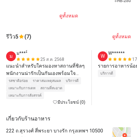
THB 250
ดูทั้งหมด
รีวิว
5
(7)
ดูทั้งหมด
ม****์
W******
ม
W
25 ส.ค. 2568
17
แนะนำสำหรับใครมองหาสถานที่ชิลๆ 
รายการอาหารน้อ
พนักงานน่ารักเป็นกันเองพร้อมใจ
บริการดี
บริการ 8/10
รสชาติอร่อย
ราคาสมเหตุสมผล
บริการดี
เหมาะกับการเดท
สถานที่สะอาด
เหมาะกับการสังสรรค์
มีประโยชน์ (0)
เกี่ยวกับร้านอาหาร
222 ถ.สุรวงศ์ สี่พระยา บางรัก กรุงเทพฯ 10500