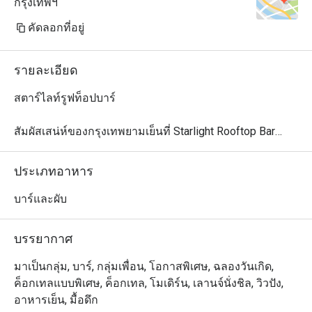
กรุงเทพฯ
คัดลอกที่อยู่
รายละเอียด
สตาร์ไลท์รูฟท็อปบาร์

สัมผัสเสน่ห์ของกรุงเทพยามเย็นที่ Starlight Rooftop Bar

ค้นพบความลงตัวระหว่างชีวิตในเมืองอันคึกคักและค่ำคืนที่
เงียบสงบใต้แสงดาวที่ Starlight Rooftop Bar บนชั้นดาดฟ้า
ประเภทอาหาร
เหนือถนนสุรวงศ์ ที่นี่มอบวิวอันงดงามของเมืองกรุงเทพ 
ทำให้ที่นี่เป็นสถานที่เหมาะสำหรับค่ำคืนที่น่าจดจำ

บาร์และผับ
ดื่มด่ำไปกับค็อกเทลสูตรพิเศษที่ได้แรงบันดาลใจจากความ
บรรยากาศ
เป็นไทย รังสรรค์โดยมิกโซโลจิสต์ชื่อดัง ก้องสัณห์ สนธิ เมนู
ซิกเนเจอร์อย่าง Bangkok Night, Malai และ Siam Sour 
มาเป็นกลุ่ม, บาร์, กลุ่มเพื่อน, โอกาสพิเศษ, ฉลองวันเกิด,
ถ่ายทอดความเป็นไทยในรูปแบบที่ทันสมัย พร้อมเพลิดเพลิน
ค็อกเทลแบบพิเศษ, ค็อกเทล, โมเดิร์น, เลานจ์นั่งชิล, วิวปัง,
กับดนตรีสดและกิจกรรมพิเศษที่เติมเต็มค่ำคืนอันน่าประทับ
อาหารเย็น, มื้อดึก