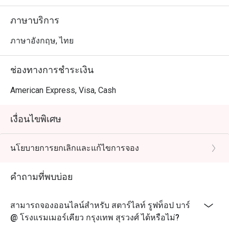
ใจ

ภาษาบริการ
ไม่ว่าคุณจะต้องการนั่งชมพระอาทิตย์ตกดินหรือสัมผัสชีวิต
ยามค่ำคืนในเมืองใหญ่ Starlight Rooftop Bar คือประตูสู่
ภาษาอังกฤษ, ไทย
เสน่ห์ของกรุงเทพ ผสมผสานความหรูหรามีสไตล์กับความ
ช่องทางการชำระเงิน
American Express, Visa, Cash
เงื่อนไขพิเศษ
นโยบายการยกเลิกและแก้ไขการจอง
คำถามที่พบบ่อย
สามารถจองออนไลน์สำหรับ สตาร์ไลท์ รูฟท็อป บาร์
@ โรงแรมเมอร์เคียว กรุงเทพ สุรวงศ์ ได้หรือไม่?