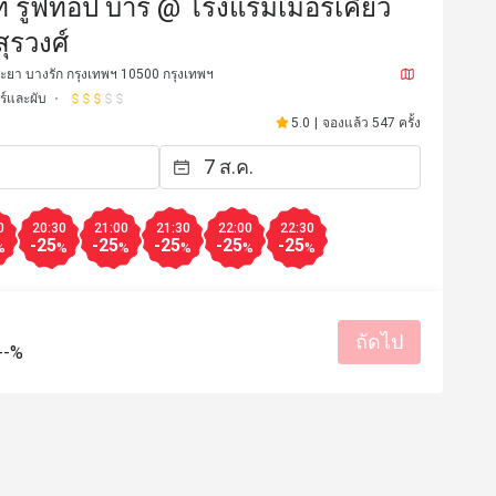
์ รูฟท็อป บาร์ @ โรงแรมเมอร์เคียว
สุรวงศ์
พระยา บางรัก กรุงเทพฯ 10500 กรุงเทพฯ
ร์และผับ
5.0
|
จองแล้ว 547 ครั้ง
0
20:30
21:00
21:30
22:00
22:30
-25
-25
-25
-25
-25
%
%
%
%
%
%
*******n
M**************i
M
31 ธ.ค. 2567
6 พ.ค. 25
ถัดไป
รสชาติอร่อย
ราคาสมเหตุสม
--%
เหมาะกับการเดท
สถานที่สะอ
มีประโยชน์ (0)