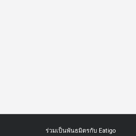
ดิร์น
เลานจ์นั่งชิล
วิวปัง
อาหารเย็น
มื้อดึก
ร่วมเป็นพันธมิตรกับ Eatigo