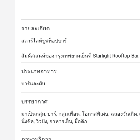
รายละเอียด
สตาร์ไลท์รูฟท็อปบาร์

สัมผัสเสน่ห์ของกรุงเทพยามเย็นที่ Starlight Rooftop Bar

ค้นพบความลงตัวระหว่างชีวิตในเมืองอันคึกคักและค่ำคืนท
Bar บนชั้นดาดฟ้าเหนือถนนสุรวงศ์ ที่นี่มอบวิวอันงดงามข
ประเภทอาหาร
สำหรับค่ำคืนที่น่าจดจำ

บาร์และผับ
ดื่มด่ำไปกับค็อกเทลสูตรพิเศษที่ได้แรงบันดาลใจจากความ
สัณห์ สนธิ เมนูซิกเนเจอร์อย่าง Bangkok Night, Mala
บรรยากาศ
ที่ทันสมัย พร้อมเพลิดเพลินกับดนตรีสดและกิจกรรมพิเศษท
มาเป็นกลุ่ม, บาร์, กลุ่มเพื่อน, โอกาสพิเศษ, ฉลองวันเกิด
นั่งชิล, วิวปัง, อาหารเย็น, มื้อดึก
ไม่ว่าคุณจะต้องการนั่งชมพระอาทิตย์ตกดินหรือสัมผัสชีว
Bar คือประตูสู่เสน่ห์ของกรุงเทพ ผสมผสานความหรูห
ภาษาบริการ