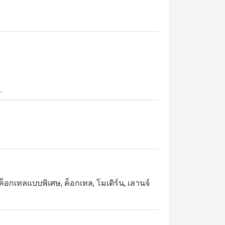
ี่เงียบสงบใต้แสงดาวที่ Starlight Rooftop 
องเมืองกรุงเทพ ทำให้ที่นี่เป็นสถานที่เหมาะ
เป็นไทย รังสรรค์โดยมิกโซโลจิสต์ชื่อดัง ก้อง
i และ Siam Sour ถ่ายทอดความเป็นไทยในรูปแบบ
ี่เติมเต็มค่ำคืนอันน่าประทับใจ

, ค็อกเทลแบบพิเศษ, ค็อกเทล, โมเดิร์น, เลานจ์
ิตยามค่ำคืนในเมืองใหญ่ Starlight Rooftop 
รามีสไตล์กับความสงบของบรรยากาศบนชั้น