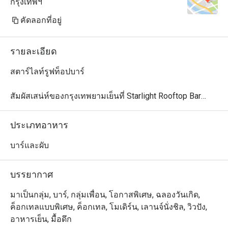
กรุงเทพฯ
คัดลอกที่อยู่
รายละเอียด
สตาร์ไลท์รูฟท็อปบาร์

สัมผัสเสน่ห์ของกรุงเทพยามเย็นที่ Starlight Rooftop Bar

ค้นพบความลงตัวระหว่างชีวิตในเมืองอันคึกคักและค่ำคืนที่
เงียบสงบใต้แสงดาวที่ Starlight Rooftop Bar บนชั้นดาดฟ้า
ประเภทอาหาร
เหนือถนนสุรวงศ์ ที่นี่มอบวิวอันงดงามของเมืองกรุงเทพ 
ทำให้ที่นี่เป็นสถานที่เหมาะสำหรับค่ำคืนที่น่าจดจำ

บาร์และผับ
ดื่มด่ำไปกับค็อกเทลสูตรพิเศษที่ได้แรงบันดาลใจจากความ
บรรยากาศ
เป็นไทย รังสรรค์โดยมิกโซโลจิสต์ชื่อดัง ก้องสัณห์ สนธิ เมนู
ซิกเนเจอร์อย่าง Bangkok Night, Malai และ Siam Sour 
มาเป็นกลุ่ม, บาร์, กลุ่มเพื่อน, โอกาสพิเศษ, ฉลองวันเกิด,
ถ่ายทอดความเป็นไทยในรูปแบบที่ทันสมัย พร้อมเพลิดเพลิน
ค็อกเทลแบบพิเศษ, ค็อกเทล, โมเดิร์น, เลานจ์นั่งชิล, วิวปัง,
กับดนตรีสดและกิจกรรมพิเศษที่เติมเต็มค่ำคืนอันน่าประทับ
อาหารเย็น, มื้อดึก