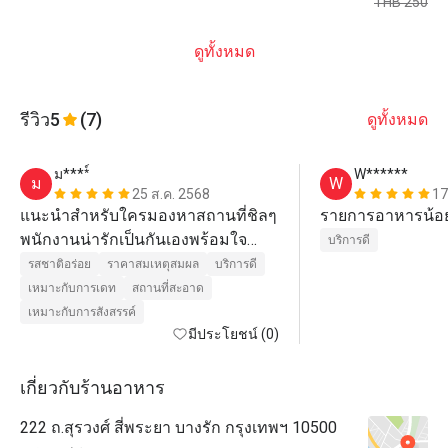
THB 250
ดูทั้งหมด
รีวิว
5
(7)
ดูทั้งหมด
ม****์
W******
ม
W
25 ส.ค. 2568
17
แนะนำสำหรับใครมองหาสถานที่ชิลๆ 
รายการอาหารน้อ
พนักงานน่ารักเป็นกันเองพร้อมใจ
บริการดี
บริการ 8/10
รสชาติอร่อย
ราคาสมเหตุสมผล
บริการดี
เหมาะกับการเดท
สถานที่สะอาด
เหมาะกับการสังสรรค์
มีประโยชน์ (0)
เกี่ยวกับร้านอาหาร
222 ถ.สุรวงศ์ สี่พระยา บางรัก กรุงเทพฯ 10500