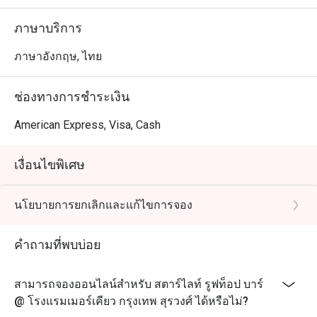
ใจ

ภาษาบริการ
ไม่ว่าคุณจะต้องการนั่งชมพระอาทิตย์ตกดินหรือสัมผัสชีวิต
ยามค่ำคืนในเมืองใหญ่ Starlight Rooftop Bar คือประตูสู่
ภาษาอังกฤษ, ไทย
เสน่ห์ของกรุงเทพ ผสมผสานความหรูหรามีสไตล์กับความ
ช่องทางการชำระเงิน
American Express, Visa, Cash
เงื่อนไขพิเศษ
นโยบายการยกเลิกและแก้ไขการจอง
คำถามที่พบบ่อย
สามารถจองออนไลน์สำหรับ สตาร์ไลท์ รูฟท็อป บาร์
@ โรงแรมเมอร์เคียว กรุงเทพ สุรวงศ์ ได้หรือไม่?