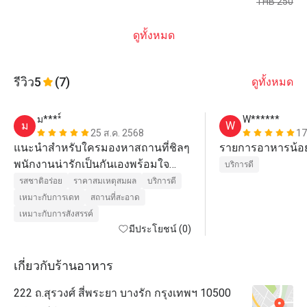
THB 250
ดูทั้งหมด
รีวิว
5
(7)
ดูทั้งหมด
ม****์
W******
ม
W
25 ส.ค. 2568
17
แนะนำสำหรับใครมองหาสถานที่ชิลๆ 
รายการอาหารน้อ
พนักงานน่ารักเป็นกันเองพร้อมใจ
บริการดี
บริการ 8/10
รสชาติอร่อย
ราคาสมเหตุสมผล
บริการดี
เหมาะกับการเดท
สถานที่สะอาด
เหมาะกับการสังสรรค์
มีประโยชน์ (0)
เกี่ยวกับร้านอาหาร
222 ถ.สุรวงศ์ สี่พระยา บางรัก กรุงเทพฯ 10500