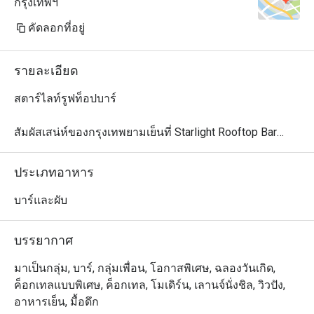
กรุงเทพฯ
คัดลอกที่อยู่
รายละเอียด
สตาร์ไลท์รูฟท็อปบาร์

สัมผัสเสน่ห์ของกรุงเทพยามเย็นที่ Starlight Rooftop Bar

ค้นพบความลงตัวระหว่างชีวิตในเมืองอันคึกคักและค่ำคืนที่
เงียบสงบใต้แสงดาวที่ Starlight Rooftop Bar บนชั้นดาดฟ้า
ประเภทอาหาร
เหนือถนนสุรวงศ์ ที่นี่มอบวิวอันงดงามของเมืองกรุงเทพ 
ทำให้ที่นี่เป็นสถานที่เหมาะสำหรับค่ำคืนที่น่าจดจำ

บาร์และผับ
ดื่มด่ำไปกับค็อกเทลสูตรพิเศษที่ได้แรงบันดาลใจจากความ
บรรยากาศ
เป็นไทย รังสรรค์โดยมิกโซโลจิสต์ชื่อดัง ก้องสัณห์ สนธิ เมนู
ซิกเนเจอร์อย่าง Bangkok Night, Malai และ Siam Sour 
มาเป็นกลุ่ม, บาร์, กลุ่มเพื่อน, โอกาสพิเศษ, ฉลองวันเกิด,
ถ่ายทอดความเป็นไทยในรูปแบบที่ทันสมัย พร้อมเพลิดเพลิน
ค็อกเทลแบบพิเศษ, ค็อกเทล, โมเดิร์น, เลานจ์นั่งชิล, วิวปัง,
กับดนตรีสดและกิจกรรมพิเศษที่เติมเต็มค่ำคืนอันน่าประทับ
อาหารเย็น, มื้อดึก