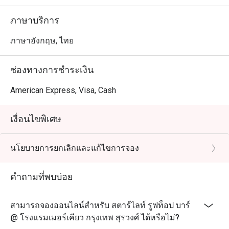
ใจ

ภาษาบริการ
ไม่ว่าคุณจะต้องการนั่งชมพระอาทิตย์ตกดินหรือสัมผัสชีวิต
ยามค่ำคืนในเมืองใหญ่ Starlight Rooftop Bar คือประตูสู่
ภาษาอังกฤษ, ไทย
เสน่ห์ของกรุงเทพ ผสมผสานความหรูหรามีสไตล์กับความ
ช่องทางการชำระเงิน
American Express, Visa, Cash
เงื่อนไขพิเศษ
นโยบายการยกเลิกและแก้ไขการจอง
คำถามที่พบบ่อย
สามารถจองออนไลน์สำหรับ สตาร์ไลท์ รูฟท็อป บาร์
@ โรงแรมเมอร์เคียว กรุงเทพ สุรวงศ์ ได้หรือไม่?