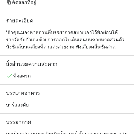
คัดลอกที่อยู่
รายละเอียด
"ถ้าคุณมองหาสถานที่บรรยากาศสบายเอาไว้พักผ่อนให้
รางวัลกับตัวเอง ด้วยการออกไปเดินเล่นบนชายหาดส่วนตัว 
นั่งชิลล์บนเฉลียงที่ตกแต่งสวยงาม ฟังเสียงคลื่นซัดสาด
กระทบหาดทราย หรือนอนเอนกายบนเก้าอี้ รับลมทะเลและ
อาบแดดอ่อนๆ พอให้ผิวได้สัมผัสกับธรรมชาติ ระหว่างที่รอดู
สิ่งอำนวยความสะดวก
พระอาทิตย์ตกยามเย็นพร้อมกับจิบเครื่องดื่มเย็นๆ บีชไซด์ 
บาร์ ที่เมสัน โฮเทล มีให้คุณครบหมดทุกอย่าง เพราะ
ที่จอดรถ
นอกจากจะเสิร์ฟของว่างสไตล์ไทยและนานาชาติ และเครื่อง
ดื่มชั้นดีจากบาร์เทนเดอร์มากประสบการณ์แล้ว ไฮไลต์เด็ด
ประเภทอาหาร
ของบาร์แห่งนี้ก็คือที่สุดแห่งความรื่นรมย์ของการพักผ่อนริม
หาดนั่นเอง

บาร์และผับ
"
บรรยากาศ
มาเป็นกลุ่ม, เหมาะสำหรับเด็ก, บาร์, ร้านอาหารสบายๆ, กลุ่ม