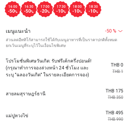
16:00
16:30
17:00
17:30
18:00
18:30
-50
-50
-20
-10
-10
-10
%
%
%
%
%
%
เมนูแนะนำ
-50 %
ส่วนลดอีททิโก้สามารถใช้ได้กับเมนูอาหารที่เป็นราคาปกติทั้งหมด
ยกเว้นเมนูที่ระบุไว้ในเงื่อนไขพิเศษ
โปรโมชั่นพิเศษวันเกิด: รับฟรีเค้กครึ่งปอนด์!
THB 0
(กรุณาทำการจองล่วงหน้า 24 ชั่วโมง และ
THB 1
ระบุ "ฉลองวันเกิด" ในรายละเอียดการจอง)
THB 175
สายลมสุราษฎร์ธานี
THB 350
THB 495
แม่ปูหวงไข่
THB 990