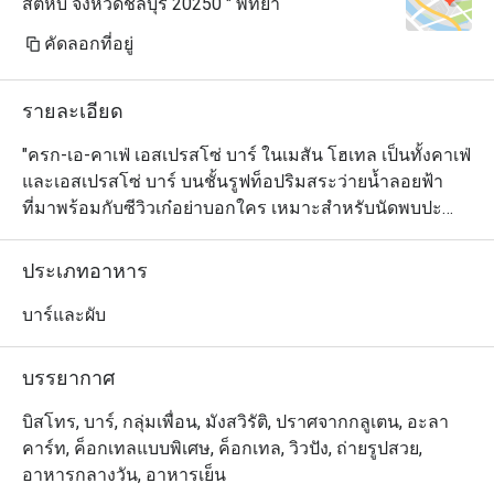
สัตหีบ จังหวัดชลบุรี 20250 " พัทยา
คัดลอกที่อยู่
รายละเอียด
"ครก-เอ-คาเฟ่ เอสเปรสโซ่ บาร์ ในเมสัน โฮเทล เป็นทั้งคาเฟ่
และเอสเปรสโซ่ บาร์ บนชั้นรูฟท็อปริมสระว่ายน้ำลอยฟ้า
ที่มาพร้อมกับซีวิวเก๋อย่าบอกใคร เหมาะสำหรับนัดพบปะ
หรือชวนคนรู้ใจขึ้นไปกินลมชมวิว ดูพระอาทิตย์ลับขอบฟ้า 
พร้อมกับดื่มด่ำกับกาแฟ เติมความสดชื่นด้วยเครื่องดื่มเย็นๆ 
ประเภทอาหาร
จิบค็อกเทลปลดปล่อยอารมณ์ไปกับเสียงดนตรีคลอเบาๆ หรือ
เพลิดเพลินกับของว่างและอาหารมื้ออร่อยทั้งในสไตล์ไทย
บาร์และผับ
และนานาชาติ 

"
บรรยากาศ
บิสโทร, บาร์, กลุ่มเพื่อน, มังสวิรัติ, ปราศจากกลูเตน, อะลา
คาร์ท, ค็อกเทลแบบพิเศษ, ค็อกเทล, วิวปัง, ถ่ายรูปสวย,
อาหารกลางวัน, อาหารเย็น