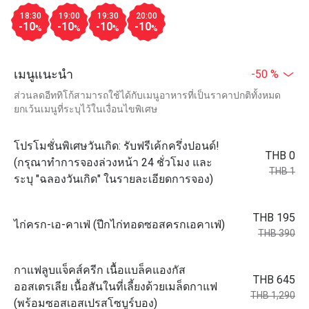
18:30
19:00
19:30
20:00
-10
-10
-10
-10
%
%
%
%
เมนูแนะนำ
-50 %
ส่วนลดอีททิโก้สามารถใช้ได้กับเมนูอาหารที่เป็นราคาปกติทั้งหมด
ยกเว้นเมนูที่ระบุไว้ในเงื่อนไขพิเศษ
โปรโมชั่นพิเศษวันเกิด: รับฟรีเค้กครึ่งปอนด์!
THB 0
(กรุณาทำการจองล่วงหน้า 24 ชั่วโมง และ
THB 1
ระบุ "ฉลองวันเกิด" ในรายละเอียดการจอง)
THB 195
ไก่ครก-เอ-คาเฟ่ (ปีกไก่ทอดซอสครกเอคาเฟ่)
THB 390
กาแฟลูบแจ็คส์ครีก เนื้อแบล็คแองกัส
THB 645
ออสเตรเลีย เนื้อสันในที่เลี้ยงด้วยเมล็ดกาแฟ
THB 1,290
(พร้อมซอสเอสเปรสโซบูร์บอง)