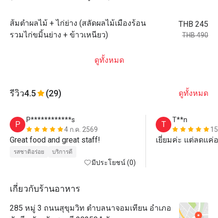
ส้มตำผลไม้ + ไก่ย่าง (สลัดผลไม้เมืองร้อน
THB 245
รวมไก่ขมิ้นย่าง + ข้าวเหนียว)
THB 490
ดูทั้งหมด
รีวิว
4.5
(29)
ดูทั้งหมด
P************s
T**n
P
T
4 ก.ค. 2569
15
Great food and great staff!
เยี่ยมค่ะ แต่ลดแค
รสชาติอร่อย
บริการดี
มีประโยชน์ (0)
เกี่ยวกับร้านอาหาร
285 หมู่ 3 ถนนสุขุมวิท ตำบลนาจอมเทียน อำเภอ