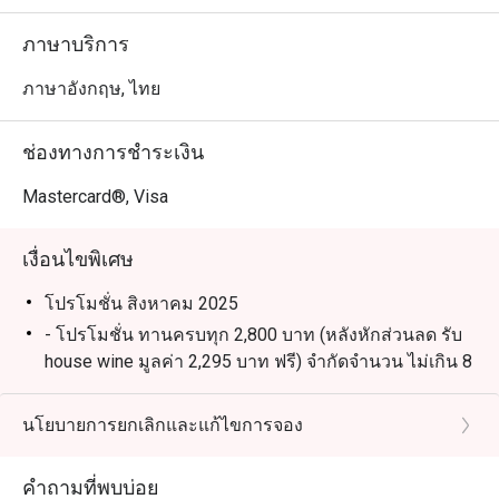
ภาษาบริการ
ภาษาอังกฤษ, ไทย
ช่องทางการชำระเงิน
Mastercard®, Visa
เงื่อนไขพิเศษ
โปรโมชั่น สิงหาคม 2025
- โปรโมชั่น ทานครบทุก 2,800 บาท (หลังหักส่วนลด รับ
house wine มูลค่า 2,295 บาท ฟรี) จำกัดจำนวน ไม่เกิน 8
ท่าน/โต๊ะ
สิทธิพิเศษสำหรับเจ้าของวันเกิด: รับฟรี! เค้กวันเกิดขนาด
นโยบายการยกเลิกและแก้ไขการจอง
0.5 ปอนด์ เมื่อมาฉลองวันเกิดที่ร้านของเรา
(เงื่อนไข: กรุณาจองล่วงหน้าอย่างน้อย 24 ชั่วโมง และ
คำถามที่พบบ่อย