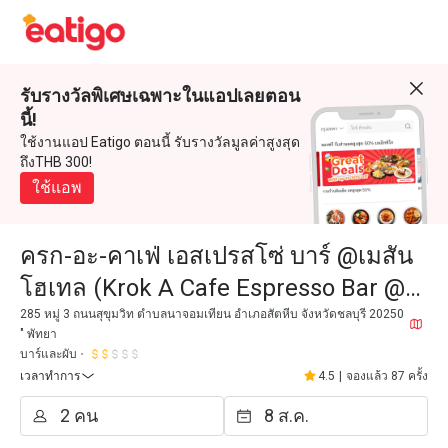
รับรางวัลพิเศษเฉพาะในแอปเลยตอน
นี้!
ใช้งานแอป Eatigo ตอนนี้ รับรางวัลมูลค่าสูงสุด
ถึงTHB 300!
ใช้แอพ
ครก-อะ-คาเฟ่ เอสเปรสโซ่ บาร์ @เมสัน
โฮเทล (Krok A Cafe Espresso Bar @
MASON)
285 หมู่ 3 ถนนสุขุมวิท ตำบลนาจอมเทียน อำเภอสัตหีบ จังหวัดชลบุรี 20250
" พัทยา
บาร์และผับ
เวลาทำการ
4.5
|
จองแล้ว 87 ครั้ง