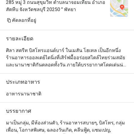
285 หมู่ 3 ถนนสุขุมวิท ตำบลนาจอมเทียน อำเภอ
สัตหีบ จังหวัดชลบุรี 20250 " พัทยา
คัดลอกที่อยู่
รายละเอียด
ศิลา สตรีท บิสโทรแอนด์บาร์ ในเมสัน โฮเทล เป็นอีกหนึ่ง
ร้านอาหารออลเดย์ไดนิ่งที่เสิร์ฟมื้ออร่อยสไตล์ไทยร่วมสมัย
และนานาชาติกันตลอดทั้งวัน ภายใต้บรรยากาศโดดเด่นน่า
ประทับใจริมทะเลและแวดล้อมไปด้วยพูลวิลล่าที่ออกแบบ
ตกแต่งมาอย่างสวยงามนำสมัย ลูกค้าสามารถเลือกนั่งได้ทั้ง
ประเภทอาหาร
ในโซนห้องแอร์และบนระเบียงขนาดใหญ่ด้านนอกซึ่ง
นอกจากจะสดชื่นด้วยลมทะเลแล้วยังสามารถมองเห็นวิวพา
อาหารนานาชาติ
โนรามาแบบอลังการของอ่าวพัทยาได้ด้วย สำหรับเมนู
อาหารนั้นเชฟคัดสรรวัตถุดิบชั้นดีทั้งจากในประเทศและต่าง
บรรยากาศ
ประเทศมาปรุงอย่างประณีตพิถิพิถันจนกลายเป็นหลากหลาย
จานอร่อยที่มีเอกลักษณ์ไม่ซ้ำใคร นอกจากนี้ทางร้านยังมี
มาเป็นกลุ่ม, มีห้องส่วนตัว, ร้านอาหารสบายๆ, บิสโทร, กลุ่ม
บริการอาหารเช้าเพื่อสุขภาพมานำเสนอให้เลือกทานกันได้
เพื่อน, โอกาสพิเศษ, ฉลองวันเกิด, คลีนฟู้ด, แชมเปญ,