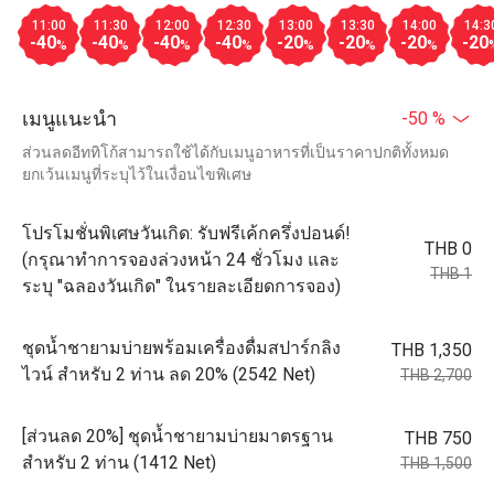
11:00
11:30
12:00
12:30
13:00
13:30
14:00
14:3
-40
-40
-40
-40
-20
-20
-20
-20
%
%
%
%
%
%
%
เมนูแนะนำ
-50 %
ส่วนลดอีททิโก้สามารถใช้ได้กับเมนูอาหารที่เป็นราคาปกติทั้งหมด
ยกเว้นเมนูที่ระบุไว้ในเงื่อนไขพิเศษ
โปรโมชั่นพิเศษวันเกิด: รับฟรีเค้กครึ่งปอนด์!
THB 0
(กรุณาทำการจองล่วงหน้า 24 ชั่วโมง และ
THB 1
ระบุ "ฉลองวันเกิด" ในรายละเอียดการจอง)
ชุดน้ำชายามบ่ายพร้อมเครื่องดื่มสปาร์กลิง
THB 1,350
ไวน์ สำหรับ 2 ท่าน ลด 20% (2542 Net)
THB 2,700
[ส่วนลด 20%] ชุดน้ำชายามบ่ายมาตรฐาน
THB 750
สำหรับ 2 ท่าน (1412 Net)
THB 1,500