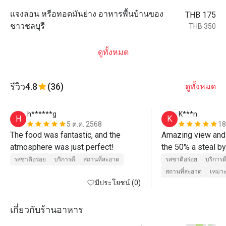
เเจงลอน หรือทอดมันย่าง อาหารพื้นบ้านของ
THB 175
ชาวชลบุรี
THB 350
ดูทั้งหมด
รีวิว
4.8
(36)
ดูทั้งหมด
h******g
K***n
H
K
5 ต.ค. 2568
18
The food was fantastic, and the 
Amazing view and 
atmosphere was just perfect! 
the 50% a steal by
Very high end resor
รสชาติอร่อย
บริการดี
สถานที่สะอาด
รสชาติอร่อย
บริการด
recommend the pr
สถานที่สะอาด
เหมาะ
มีประโยชน์ (0)
tamarind sauce. If 
will get Jaa for yo
the few places wh
เกี่ยวกับร้านอาหาร