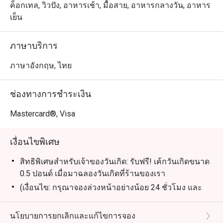
ทุกวัน
ค็อกเทล, วิวปัง, อาหารเช้า, มื้อสาย, อาหารกลางวัน, อาหาร
เย็น
ภาษาบริการ
ภาษาอังกฤษ, ไทย
ช่องทางการชำระเงิน
Mastercard®, Visa
เงื่อนไขพิเศษ
สิทธิพิเศษสำหรับเจ้าของวันเกิด: รับฟรี! เค้กวันเกิดขนาด
0.5 ปอนด์ เมื่อมาฉลองวันเกิดที่ร้านของเรา
(เงื่อนไข: กรุณาจองล่วงหน้าอย่างน้อย 24 ชั่วโมง และ
ระบุข้อความ "ฉลองวันเกิด" ในรายละเอียดการจอง)
นโยบายการยกเลิกและแก้ไขการจอง