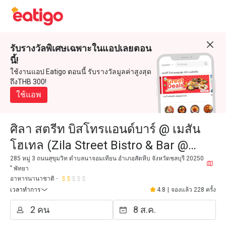
รับรางวัลพิเศษเฉพาะในแอปเลยตอน
นี้!
ใช้งานแอป Eatigo ตอนนี้ รับรางวัลมูลค่าสูงสุด
ถึงTHB 300!
ใช้แอพ
ศิลา สตรีท บิสโทรแอนด์บาร์ @ เมสัน
โฮเทล (Zila Street Bistro & Bar @
Mason Hotel)
285 หมู่ 3 ถนนสุขุมวิท ตำบลนาจอมเทียน อำเภอสัตหีบ จังหวัดชลบุรี 20250
" พัทยา
อาหารนานาชาติ
เวลาทำการ
4.8
|
จองแล้ว 228 ครั้ง