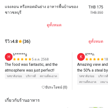
เเจงลอน หรือทอดมันย่าง อาหารพื้นบ้านของ
THB 175
ชาวชลบุรี
THB 350
ดูทั้งหมด
รีวิว
4.8
(36)
ดูทั้งหมด
h******g
K***n
H
K
5 ต.ค. 2568
18
The food was fantastic, and the 
Amazing view and 
atmosphere was just perfect! 
the 50% a steal by
Very high end resor
รสชาติอร่อย
บริการดี
สถานที่สะอาด
รสชาติอร่อย
บริการด
recommend the pr
สถานที่สะอาด
เหมาะ
มีประโยชน์ (0)
tamarind sauce. If 
will get Jaa for yo
the few places wh
เกี่ยวกับร้านอาหาร