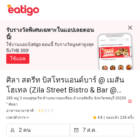
รับรางวัลพิเศษเฉพาะในแอปเลยตอน
นี้!
ใช้งานแอป Eatigo ตอนนี้ รับรางวัลมูลค่าสูงสุด
ถึงTHB 300!
ใช้แอพ
ศิลา สตรีท บิสโทรแอนด์บาร์ @ เมสัน
โฮเทล (Zila Street Bistro & Bar @
Mason Hotel)
285 หมู่ 3 ถนนสุขุมวิท ตำบลนาจอมเทียน อำเภอสัตหีบ จังหวัดชลบุรี 20250
" พัทยา
อาหารนานาชาติ
เวลาทำการ
4.8
|
จองแล้ว 228 ครั้ง