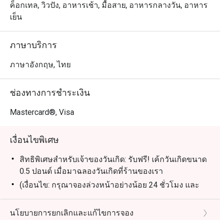
ทุกวัน
ค็อกเทล, วิวปัง, อาหารเช้า, มื้อสาย, อาหารกลางวัน, อาหาร
เย็น
ภาษาบริการ
ภาษาอังกฤษ, ไทย
ช่องทางการชำระเงิน
Mastercard®, Visa
เงื่อนไขพิเศษ
สิทธิพิเศษสำหรับเจ้าของวันเกิด: รับฟรี! เค้กวันเกิดขนาด
0.5 ปอนด์ เมื่อมาฉลองวันเกิดที่ร้านของเรา
(เงื่อนไข: กรุณาจองล่วงหน้าอย่างน้อย 24 ชั่วโมง และ
ระบุข้อความ "ฉลองวันเกิด" ในรายละเอียดการจอง)
นโยบายการยกเลิกและแก้ไขการจอง