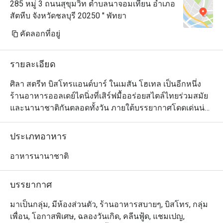
285 หมู่ 3 ถนนสุขุมวิท ตำบลนาจอมเทียน อำเภอ
สัตหีบ จังหวัดชลบุรี 20250 " พัทยา
คัดลอกที่อยู่
รายละเอียด
ศิลา สตรีท บิสโทรแอนด์บาร์ ในเมสัน โฮเทล เป็นอีกหนึ่ง
ร้านอาหารออลเดย์ไดนิ่งที่เสิร์ฟมื้ออร่อยสไตล์ไทยร่วมสมัย
และนานาชาติกันตลอดทั้งวัน ภายใต้บรรยากาศโดดเด่นน่า
ประทับใจริมทะเลและแวดล้อมไปด้วยพูลวิลล่าที่ออกแบบ
ตกแต่งมาอย่างสวยงามนำสมัย ลูกค้าสามารถเลือกนั่งได้ทั้ง
ประเภทอาหาร
ในโซนห้องแอร์และบนระเบียงขนาดใหญ่ด้านนอกซึ่ง
นอกจากจะสดชื่นด้วยลมทะเลแล้วยังสามารถมองเห็นวิวพา
อาหารนานาชาติ
โนรามาแบบอลังการของอ่าวพัทยาได้ด้วย สำหรับเมนู
อาหารนั้นเชฟคัดสรรวัตถุดิบชั้นดีทั้งจากในประเทศและต่าง
บรรยากาศ
ประเทศมาปรุงอย่างประณีตพิถิพิถันจนกลายเป็นหลากหลาย
จานอร่อยที่มีเอกลักษณ์ไม่ซ้ำใคร นอกจากนี้ทางร้านยังมี
มาเป็นกลุ่ม, มีห้องส่วนตัว, ร้านอาหารสบายๆ, บิสโทร, กลุ่ม
บริการอาหารเช้าเพื่อสุขภาพมานำเสนอให้เลือกทานกันได้
เพื่อน, โอกาสพิเศษ, ฉลองวันเกิด, คลีนฟู้ด, แชมเปญ,