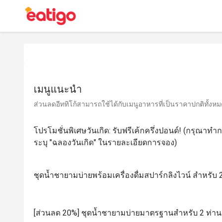
เมนูแนะนำ
ส่วนลดอีททิโก้สามารถใช้ได้กับเมนูอาหารที่เป็นราคาปกติทั้งหมด 
โปรโมชั่นพิเศษวันเกิด: รับฟรีเค้กครึ่งปอนด์! (กรุณาท
ระบุ "ฉลองวันเกิด" ในรายละเอียดการจอง)
ชุดน้ำชายามบ่ายพร้อมเครื่องดื่มสปาร์กลิงไวน์ สำหรับ 
[ส่วนลด 20%] ชุดน้ำชายามบ่ายมาตรฐานสำหรับ 2 ท่าน