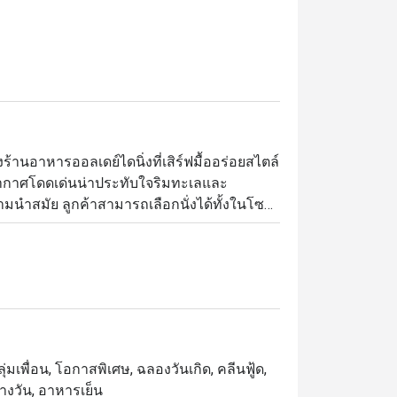
ร้านอาหารออลเดย์ไดนิ่งที่เสิร์ฟมื้ออร่อยสไตล์
ากาศโดดเด่นน่าประทับใจริมทะเลและ
มนำสมัย ลูกค้าสามารถเลือกนั่งได้ทั้งในโซน
สดชื่นด้วยลมทะเลแล้วยังสามารถมองเห็นวิว
าหารนั้นเชฟคัดสรรวัตถุดิบชั้นดีทั้งจากใน
ลายเป็นหลากหลายจานอร่อยที่มีเอกลักษณ์ไม่
ขภาพมานำเสนอให้เลือกทานกันได้ทุกวัน
่มเพื่อน, โอกาสพิเศษ, ฉลองวันเกิด, คลีนฟู้ด,
างวัน, อาหารเย็น