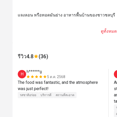
เเจงลอน หรือทอดมันย่าง อาหารพื้นบ้านของชาวชลบุรี
ดูทั้งหมด
รีวิว
4.8
(36)
h******g
H
5 ต.ค. 2568
The food was fantastic, and the atmosphere 
A
was just perfect! 
s
a
รสชาติอร่อย
บริการดี
สถานที่สะอาด
t
J
w