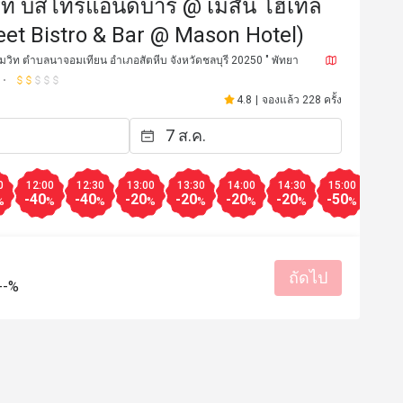
ีท บิสโทรแอนด์บาร์ @ เมสัน โฮเทล
reet Bistro & Bar @ Mason Hotel)
ขุมวิท ตำบลนาจอมเทียน อำเภอสัตหีบ จังหวัดชลบุรี 20250 " พัทยา
4.8
|
จองแล้ว 228 ครั้ง
0
12:00
12:30
13:00
13:30
14:00
14:30
15:00
15:3
-40
-40
-20
-20
-20
-20
-50
-50
%
%
%
%
%
%
%
%
P*******
P
4 ต.ค. 2566
25 ต.ค. 2
ถัดไป
จในการบริการดีมาก
--%