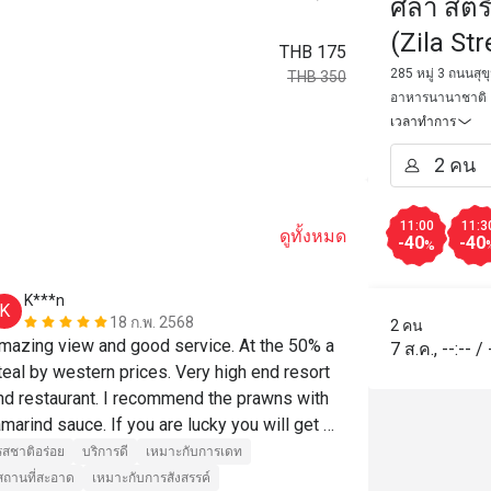
ศิลา สตร
(Zila St
THB 175
285 หมู่ 3 ถนนสุ
THB 350
อาหารนานาชาติ
เวลาทำการ
11:00
11:3
ดูทั้งหมด
-40
-40
%
K***n
P***t
K
P
18 ก.พ. 2568
2 คน
mazing view and good service. At the 50% a 
พนักงานใส่ใ
7 ส.ค.
,
--:--
/
teal by western prices. Very high end resort 
nd restaurant. I recommend the prawns with 
amarind sauce. If you are lucky you will get 
aa for your waitress. One of the few places 
รสชาติอร่อย
บริการดี
เหมาะกับการเดท
here the view and the food were both 
สถานที่สะอาด
เหมาะกับการสังสรรค์