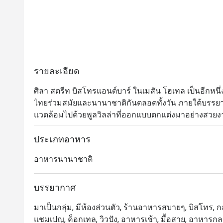
รายละเอียด
ศิลา สตรีท บิสโทรแอนด์บาร์ ในเมสัน โฮเทล เป็นอีกหนึ่ง
ไทยร่วมสมัยและนานาชาติกันตลอดทั้งวัน ภายใต้บรรย
แวดล้อมไปด้วยพูลวิลล่าที่ออกแบบตกแต่งมาอย่างสวยงา
ห้องแอร์และบนระเบียงขนาดใหญ่ด้านนอกซึ่งนอกจากจะ
พาโนรามาแบบอลังการของอ่าวพัทยาได้ด้วย สำหรับเมนูอ
ประเภทอาหาร
ประเทศและต่างประเทศมาปรุงอย่างประณีตพิถิพิถันจนก
อาหารนานาชาติ
ซ้ำใคร นอกจากนี้ทางร้านยังมีบริการอาหารเช้าเพื่อสุ
บรรยากาศ
มาเป็นกลุ่ม, มีห้องส่วนตัว, ร้านอาหารสบายๆ, บิสโทร, กลุ
แชมเปญ, ค็อกเทล, วิวปัง, อาหารเช้า, มื้อสาย, อาหารกล