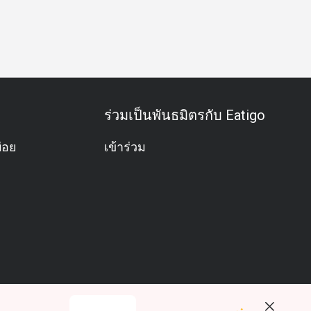
วันเกิด
คลีนฟู้ด
แชมเปญ
ค็อกเทล
วิวปัง
อาหารเช้า
ร่วมเป็นพันธมิตรกับ Eatigo
่อย
เข้าร่วม