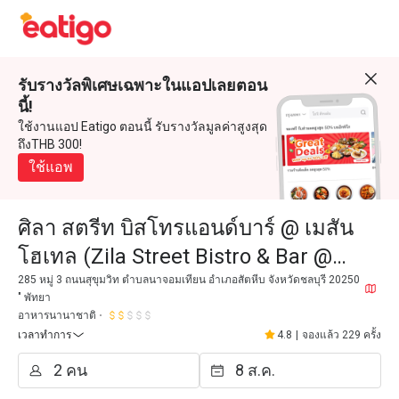
รับรางวัลพิเศษเฉพาะในแอปเลยตอน
นี้!
ใช้งานแอป Eatigo ตอนนี้ รับรางวัลมูลค่าสูงสุด
ถึงTHB 300!
ใช้แอพ
ศิลา สตรีท บิสโทรแอนด์บาร์ @ เมสัน
โฮเทล (Zila Street Bistro & Bar @
Mason Hotel)
285 หมู่ 3 ถนนสุขุมวิท ตำบลนาจอมเทียน อำเภอสัตหีบ จังหวัดชลบุรี 20250
" พัทยา
อาหารนานาชาติ
เวลาทำการ
4.8
|
จองแล้ว 229 ครั้ง