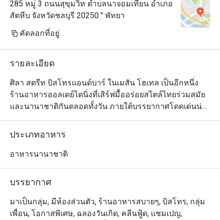
285 หมู่ 3 ถนนสุขุมวิท ตำบลนาจอมเทียน อำเภอ
สัตหีบ จังหวัดชลบุรี 20250 " พัทยา
คัดลอกที่อยู่
รายละเอียด
ศิลา สตรีท บิสโทรแอนด์บาร์ ในเมสัน โฮเทล เป็นอีกหนึ่ง
ร้านอาหารออลเดย์ไดนิ่งที่เสิร์ฟมื้ออร่อยสไตล์ไทยร่วมสมัย
และนานาชาติกันตลอดทั้งวัน ภายใต้บรรยากาศโดดเด่นน่า
ประทับใจริมทะเลและแวดล้อมไปด้วยพูลวิลล่าที่ออกแบบ
ตกแต่งมาอย่างสวยงามนำสมัย ลูกค้าสามารถเลือกนั่งได้ทั้ง
ประเภทอาหาร
ในโซนห้องแอร์และบนระเบียงขนาดใหญ่ด้านนอกซึ่ง
นอกจากจะสดชื่นด้วยลมทะเลแล้วยังสามารถมองเห็นวิวพา
อาหารนานาชาติ
โนรามาแบบอลังการของอ่าวพัทยาได้ด้วย สำหรับเมนู
อาหารนั้นเชฟคัดสรรวัตถุดิบชั้นดีทั้งจากในประเทศและต่าง
บรรยากาศ
ประเทศมาปรุงอย่างประณีตพิถิพิถันจนกลายเป็นหลากหลาย
จานอร่อยที่มีเอกลักษณ์ไม่ซ้ำใคร นอกจากนี้ทางร้านยังมี
มาเป็นกลุ่ม, มีห้องส่วนตัว, ร้านอาหารสบายๆ, บิสโทร, กลุ่ม
บริการอาหารเช้าเพื่อสุขภาพมานำเสนอให้เลือกทานกันได้
เพื่อน, โอกาสพิเศษ, ฉลองวันเกิด, คลีนฟู้ด, แชมเปญ,