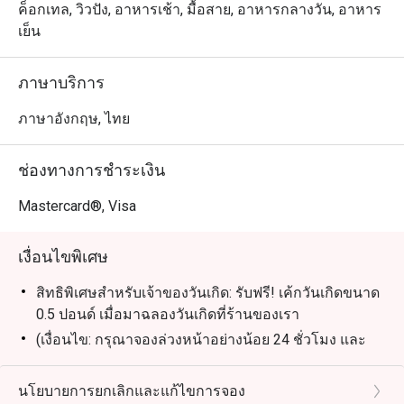
ทุกวัน
ค็อกเทล, วิวปัง, อาหารเช้า, มื้อสาย, อาหารกลางวัน, อาหาร
เย็น
ภาษาบริการ
ภาษาอังกฤษ, ไทย
ช่องทางการชำระเงิน
Mastercard®, Visa
เงื่อนไขพิเศษ
สิทธิพิเศษสำหรับเจ้าของวันเกิด: รับฟรี! เค้กวันเกิดขนาด
0.5 ปอนด์ เมื่อมาฉลองวันเกิดที่ร้านของเรา
(เงื่อนไข: กรุณาจองล่วงหน้าอย่างน้อย 24 ชั่วโมง และ
ระบุข้อความ "ฉลองวันเกิด" ในรายละเอียดการจอง)
นโยบายการยกเลิกและแก้ไขการจอง