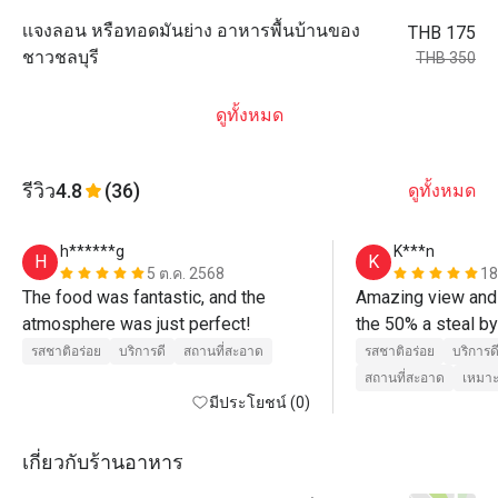
เเจงลอน หรือทอดมันย่าง อาหารพื้นบ้านของ
THB 175
ชาวชลบุรี
THB 350
ดูทั้งหมด
รีวิว
4.8
(36)
ดูทั้งหมด
h******g
K***n
H
K
5 ต.ค. 2568
18
The food was fantastic, and the 
Amazing view and 
atmosphere was just perfect! 
the 50% a steal by
Very high end resor
รสชาติอร่อย
บริการดี
สถานที่สะอาด
รสชาติอร่อย
บริการด
recommend the pr
สถานที่สะอาด
เหมาะ
มีประโยชน์ (0)
tamarind sauce. If 
will get Jaa for yo
the few places wh
เกี่ยวกับร้านอาหาร