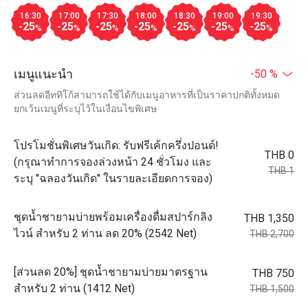
16:30
17:00
17:30
18:00
18:30
19:00
19:30
-25
-25
-25
-25
-25
-25
-25
%
%
%
%
%
%
%
เมนูแนะนำ
-50 %
ส่วนลดอีททิโก้สามารถใช้ได้กับเมนูอาหารที่เป็นราคาปกติทั้งหมด
ยกเว้นเมนูที่ระบุไว้ในเงื่อนไขพิเศษ
โปรโมชั่นพิเศษวันเกิด: รับฟรีเค้กครึ่งปอนด์!
THB 0
(กรุณาทำการจองล่วงหน้า 24 ชั่วโมง และ
THB 1
ระบุ "ฉลองวันเกิด" ในรายละเอียดการจอง)
ชุดน้ำชายามบ่ายพร้อมเครื่องดื่มสปาร์กลิง
THB 1,350
ไวน์ สำหรับ 2 ท่าน ลด 20% (2542 Net)
THB 2,700
[ส่วนลด 20%] ชุดน้ำชายามบ่ายมาตรฐาน
THB 750
สำหรับ 2 ท่าน (1412 Net)
THB 1,500