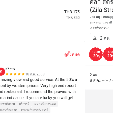
ศิลา สตร
(Zila St
THB 175
285 หมู่ 3 ถนนสุ
THB 350
อาหารนานาชาติ
เวลาทำการ
13:30
14:0
ดูทั้งหมด
-20
-20
%
K***n
P***t
K
P
18 ก.พ. 2568
2 คน
mazing view and good service. At the 50% a 
พนักงานใส่ใ
8 ส.ค.
,
--:--
/
teal by western prices. Very high end resort 
nd restaurant. I recommend the prawns with 
amarind sauce. If you are lucky you will get 
aa for your waitress. One of the few places 
รสชาติอร่อย
บริการดี
เหมาะกับการเดท
here the view and the food were both 
สถานที่สะอาด
เหมาะกับการสังสรรค์