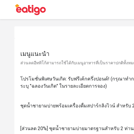
เมนูแนะนำ
ส่วนลดอีททิโก้สามารถใช้ได้กับเมนูอาหารที่เป็นราคาปกติทั้งหมด 
โปรโมชั่นพิเศษวันเกิด: รับฟรีเค้กครึ่งปอนด์! (กรุณาท
ระบุ "ฉลองวันเกิด" ในรายละเอียดการจอง)
ชุดน้ำชายามบ่ายพร้อมเครื่องดื่มสปาร์กลิงไวน์ สำหรับ 
[ส่วนลด 20%] ชุดน้ำชายามบ่ายมาตรฐานสำหรับ 2 ท่าน