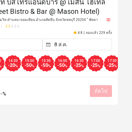
ีท บิสโทรแอนด์บาร์ @ เมสัน โฮเทล
reet Bistro & Bar @ Mason Hotel)
ขุมวิท ตำบลนาจอมเทียน อำเภอสัตหีบ จังหวัดชลบุรี 20250 " พัทยา
4.8
|
จองแล้ว 229 ครั้ง
0
14:30
15:00
15:30
16:00
16:30
17:00
17:30
18:0
-20
-50
-50
-50
-25
-25
-25
-25
%
%
%
%
%
%
%
%
P*******
P
4 ต.ค. 2566
25 ต.ค. 2
ถัดไป
จในการบริการดีมาก
--%