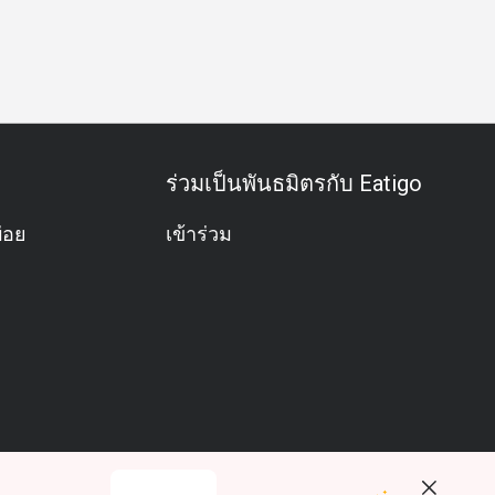
วันเกิด
คลีนฟู้ด
แชมเปญ
ค็อกเทล
วิวปัง
อาหารเช้า
ร่วมเป็นพันธมิตรกับ Eatigo
่อย
เข้าร่วม