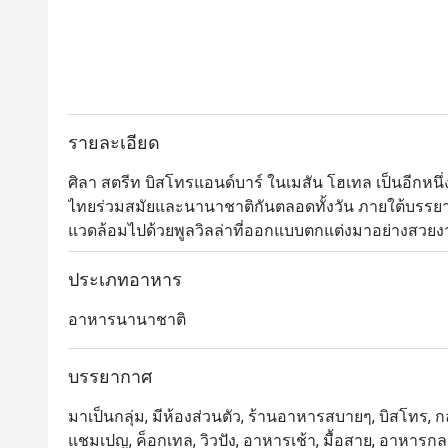
รายละเอียด
ศิลา สตรีท บิสโทรแอนด์บาร์ ในเมสัน โฮเทล เป็นอีกหนึ่ง
ไทยร่วมสมัยและนานาชาติกันตลอดทั้งวัน ภายใต้บรรย
แวดล้อมไปด้วยพูลวิลล่าที่ออกแบบตกแต่งมาอย่างสวยงา
ห้องแอร์และบนระเบียงขนาดใหญ่ด้านนอกซึ่งนอกจากจะ
พาโนรามาแบบอลังการของอ่าวพัทยาได้ด้วย สำหรับเมนูอ
ประเภทอาหาร
ประเทศและต่างประเทศมาปรุงอย่างประณีตพิถิพิถันจนก
อาหารนานาชาติ
ซ้ำใคร นอกจากนี้ทางร้านยังมีบริการอาหารเช้าเพื่อสุ
บรรยากาศ
มาเป็นกลุ่ม, มีห้องส่วนตัว, ร้านอาหารสบายๆ, บิสโทร, กลุ
แชมเปญ, ค็อกเทล, วิวปัง, อาหารเช้า, มื้อสาย, อาหารกล