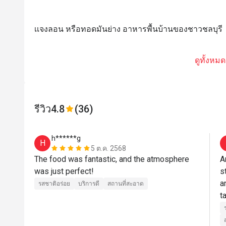
เเจงลอน หรือทอดมันย่าง อาหารพื้นบ้านของชาวชลบุรี
ดูทั้งหมด
รีวิว
4.8
(36)
h******g
H
5 ต.ค. 2568
The food was fantastic, and the atmosphere 
A
was just perfect! 
s
a
รสชาติอร่อย
บริการดี
สถานที่สะอาด
t
J
w