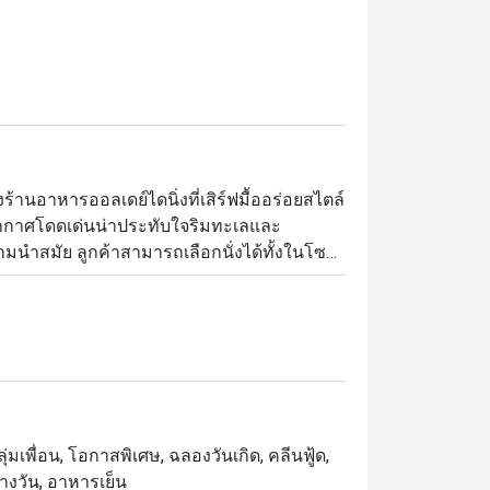
ร้านอาหารออลเดย์ไดนิ่งที่เสิร์ฟมื้ออร่อยสไตล์
ากาศโดดเด่นน่าประทับใจริมทะเลและ
มนำสมัย ลูกค้าสามารถเลือกนั่งได้ทั้งในโซน
สดชื่นด้วยลมทะเลแล้วยังสามารถมองเห็นวิว
าหารนั้นเชฟคัดสรรวัตถุดิบชั้นดีทั้งจากใน
ลายเป็นหลากหลายจานอร่อยที่มีเอกลักษณ์ไม่
ขภาพมานำเสนอให้เลือกทานกันได้ทุกวัน
่มเพื่อน, โอกาสพิเศษ, ฉลองวันเกิด, คลีนฟู้ด,
างวัน, อาหารเย็น