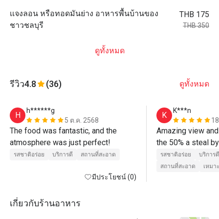
เเจงลอน หรือทอดมันย่าง อาหารพื้นบ้านของ
THB 175
ชาวชลบุรี
THB 350
ดูทั้งหมด
รีวิว
4.8
(36)
ดูทั้งหมด
h******g
K***n
H
K
5 ต.ค. 2568
18
The food was fantastic, and the 
Amazing view and 
atmosphere was just perfect! 
the 50% a steal by
Very high end resor
รสชาติอร่อย
บริการดี
สถานที่สะอาด
รสชาติอร่อย
บริการด
recommend the pr
สถานที่สะอาด
เหมาะ
มีประโยชน์ (0)
tamarind sauce. If 
will get Jaa for yo
the few places wh
เกี่ยวกับร้านอาหาร