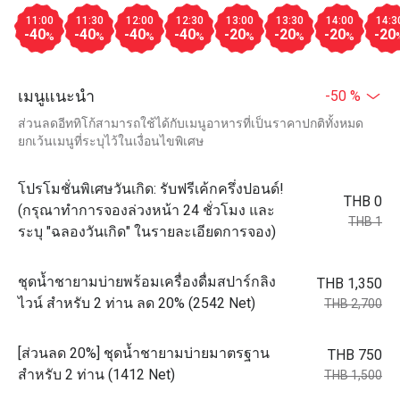
11:00
11:30
12:00
12:30
13:00
13:30
14:00
14:3
-40
-40
-40
-40
-20
-20
-20
-20
%
%
%
%
%
%
%
เมนูแนะนำ
-50 %
ส่วนลดอีททิโก้สามารถใช้ได้กับเมนูอาหารที่เป็นราคาปกติทั้งหมด
ยกเว้นเมนูที่ระบุไว้ในเงื่อนไขพิเศษ
โปรโมชั่นพิเศษวันเกิด: รับฟรีเค้กครึ่งปอนด์!
THB 0
(กรุณาทำการจองล่วงหน้า 24 ชั่วโมง และ
THB 1
ระบุ "ฉลองวันเกิด" ในรายละเอียดการจอง)
ชุดน้ำชายามบ่ายพร้อมเครื่องดื่มสปาร์กลิง
THB 1,350
ไวน์ สำหรับ 2 ท่าน ลด 20% (2542 Net)
THB 2,700
[ส่วนลด 20%] ชุดน้ำชายามบ่ายมาตรฐาน
THB 750
สำหรับ 2 ท่าน (1412 Net)
THB 1,500