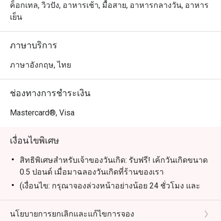
ทุกวัน
ค็อกเทล, วิวปัง, อาหารเช้า, มื้อสาย, อาหารกลางวัน, อาหาร
เย็น
ภาษาบริการ
ภาษาอังกฤษ, ไทย
ช่องทางการชำระเงิน
Mastercard®, Visa
เงื่อนไขพิเศษ
สิทธิพิเศษสำหรับเจ้าของวันเกิด: รับฟรี! เค้กวันเกิดขนาด
0.5 ปอนด์ เมื่อมาฉลองวันเกิดที่ร้านของเรา
(เงื่อนไข: กรุณาจองล่วงหน้าอย่างน้อย 24 ชั่วโมง และ
ระบุข้อความ "ฉลองวันเกิด" ในรายละเอียดการจอง)
นโยบายการยกเลิกและแก้ไขการจอง