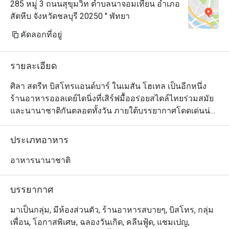
285 หมู่ 3 ถนนสุขุมวิท ตำบลนาจอมเทียน อำเภอ
สัตหีบ จังหวัดชลบุรี 20250 " พัทยา
คัดลอกที่อยู่
รายละเอียด
ศิลา สตรีท บิสโทรแอนด์บาร์ ในเมสัน โฮเทล เป็นอีกหนึ่ง
ร้านอาหารออลเดย์ไดนิ่งที่เสิร์ฟมื้ออร่อยสไตล์ไทยร่วมสมัย
และนานาชาติกันตลอดทั้งวัน ภายใต้บรรยากาศโดดเด่นน่า
ประทับใจริมทะเลและแวดล้อมไปด้วยพูลวิลล่าที่ออกแบบ
ตกแต่งมาอย่างสวยงามนำสมัย ลูกค้าสามารถเลือกนั่งได้ทั้ง
ประเภทอาหาร
ในโซนห้องแอร์และบนระเบียงขนาดใหญ่ด้านนอกซึ่ง
นอกจากจะสดชื่นด้วยลมทะเลแล้วยังสามารถมองเห็นวิวพา
อาหารนานาชาติ
โนรามาแบบอลังการของอ่าวพัทยาได้ด้วย สำหรับเมนู
อาหารนั้นเชฟคัดสรรวัตถุดิบชั้นดีทั้งจากในประเทศและต่าง
บรรยากาศ
ประเทศมาปรุงอย่างประณีตพิถิพิถันจนกลายเป็นหลากหลาย
จานอร่อยที่มีเอกลักษณ์ไม่ซ้ำใคร นอกจากนี้ทางร้านยังมี
มาเป็นกลุ่ม, มีห้องส่วนตัว, ร้านอาหารสบายๆ, บิสโทร, กลุ่ม
บริการอาหารเช้าเพื่อสุขภาพมานำเสนอให้เลือกทานกันได้
เพื่อน, โอกาสพิเศษ, ฉลองวันเกิด, คลีนฟู้ด, แชมเปญ,