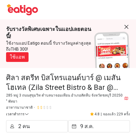
รับรางวัลพิเศษเฉพาะในแอปเลยตอน
นี้!
ใช้งานแอป Eatigo ตอนนี้ รับรางวัลมูลค่าสูงสุด
ถึงTHB 300!
ใช้แอพ
ศิลา สตรีท บิสโทรแอนด์บาร์ @ เมสัน
โฮเทล (Zila Street Bistro & Bar @
Mason Hotel)
285 หมู่ 3 ถนนสุขุมวิท ตำบลนาจอมเทียน อำเภอสัตหีบ จังหวัดชลบุรี 20250
" พัทยา
อาหารนานาชาติ
เวลาทำการ
4.8
|
จองแล้ว 229 ครั้ง