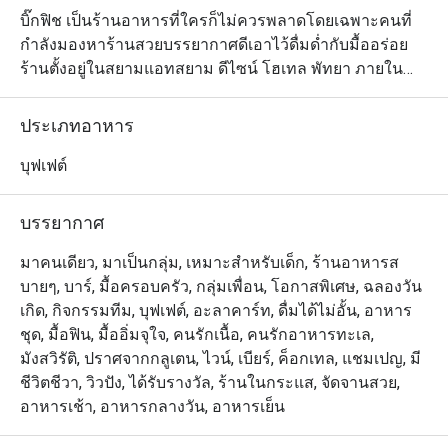
บิ๊กฟิช เป็นร้านอาหารที่ใครก็ไม่ควรพลาดโดยเฉพาะคนที่
กำลังมองหาร้านสวยบรรยากาศดีเอาไว้ดื่มด่ำกับมื้ออร่อย 
ร้านตั้งอยู่ในสยามแอทสยาม ดีไซน์ โฮเทล พัทยา ภายใน
ร้านมีพื้นที่กว้างขวางตกแต่งสไตล์เหนือจริงด้วยสีสันที่หลาก
หลายแต่ไม่หลุดไปจากโอเชียนธีม และเนื่องจากเป็นร้านที่
ประเภทอาหาร
เปิดให้บริการตลอดทั้งวัน ทางร้านจึงมีตัวเลือกให้นักทานได้
เลือกหลากหลาย ตั้งแต่บุฟเฟ่ต์ สเตชั่นอาหารปรุงสดใหม่ 
บุฟเฟต์
และบาร์ที่จัดเต็มด้วยเครื่องดื่มนานาชนิด โรงแรมอยู่บน
ถนนพัทยาสาย 2
บรรยากาศ
มาคนเดียว, มาเป็นกลุ่ม, เหมาะสำหรับเด็ก, ร้านอาหารส
บายๆ, บาร์, มื้อครอบครัว, กลุ่มเพื่อน, โอกาสพิเศษ, ฉลองวัน
เกิด, กิจกรรมทีม, บุฟเฟต์, อะลาคาร์ท, ดื่มได้ไม่อั้น, อาหาร
ชุด, มื้อฟิน, มื้ออิ่มจุใจ, คนรักเนื้อ, คนรักอาหารทะเล,
มังสวิรัติ, ปราศจากกลูเตน, ไวน์, เบียร์, ค็อกเทล, แชมเปญ, มี
ชีวิตชีวา, วิวปัง, ได้รับรางวัล, ร้านในกระแส, จัดจานสวย,
อาหารเช้า, อาหารกลางวัน, อาหารเย็น