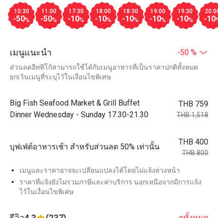
10:30
11:00
17:30
18:00
18:30
19:00
19:30
20:0
-50
-50
-10
-10
-10
-10
-10
-10
%
%
%
%
%
%
%
เมนูแนะนำ
-50 %
ส่วนลดอีททิโก้สามารถใช้ได้กับเมนูอาหารที่เป็นราคาปกติทั้งหมด
ยกเว้นเมนูที่ระบุไว้ในเงื่อนไขพิเศษ
Big Fish Seafood Market & Grill Buffet
THB 759
Dinner Wednesday - Sunday 17.30-21.30
THB 1,518
THB 400
บุฟเฟ่ต์อาหารเช้า สำหรับส่วนลด 50% เท่านั้น
THB 800
เมนูและราคาอาจจะเปลี่ยนแปลงได้โดยไม่แจ้งล่วงหน้า
ราคาที่แจ้งยังไม่รวมภาษีและค่าบริการ นอกเหนือจากมีการแจ้ง
ไว้ในเงื่อนไขพิเศษ
รีวิว
4.3
(237)
ดูทั้งหมด