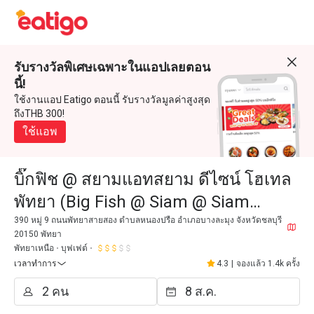
รับรางวัลพิเศษเฉพาะในแอปเลยตอน
นี้!
ใช้งานแอป Eatigo ตอนนี้ รับรางวัลมูลค่าสูงสุด
ถึงTHB 300!
ใช้แอพ
บิ๊กฟิช @ สยามแอทสยาม ดีไซน์ โฮเทล
พัทยา (Big Fish @ Siam @ Siam
Design Hotel Pattaya)
390 หมู่ 9 ถนนพัทยาสายสอง ตำบลหนองปรือ อำเภอบางละมุง จังหวัดชลบุรี
20150 พัทยา
พัทยาเหนือ
บุฟเฟต์
เวลาทำการ
4.3
|
จองแล้ว 1.4k ครั้ง