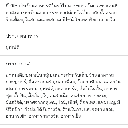
บิ๊กฟิช เป็นร้านอาหารที่ใครก็ไม่ควรพลาดโดยเฉพาะคนที่
กำลังมองหาร้านสวยบรรยากาศดีเอาไว้ดื่มด่ำกับมื้ออร่อย 
ร้านตั้งอยู่ในสยามแอทสยาม ดีไซน์ โฮเทล พัทยา ภายใน
ร้านมีพื้นที่กว้างขวางตกแต่งสไตล์เหนือจริงด้วยสีสันที่หลาก
หลายแต่ไม่หลุดไปจากโอเชียนธีม และเนื่องจากเป็นร้านที่
ประเภทอาหาร
เปิดให้บริการตลอดทั้งวัน ทางร้านจึงมีตัวเลือกให้นักทานได้
เลือกหลากหลาย ตั้งแต่บุฟเฟ่ต์ สเตชั่นอาหารปรุงสดใหม่ 
บุฟเฟต์
และบาร์ที่จัดเต็มด้วยเครื่องดื่มนานาชนิด โรงแรมอยู่บน
ถนนพัทยาสาย 2
บรรยากาศ
มาคนเดียว, มาเป็นกลุ่ม, เหมาะสำหรับเด็ก, ร้านอาหารส
บายๆ, บาร์, มื้อครอบครัว, กลุ่มเพื่อน, โอกาสพิเศษ, ฉลองวัน
เกิด, กิจกรรมทีม, บุฟเฟต์, อะลาคาร์ท, ดื่มได้ไม่อั้น, อาหาร
ชุด, มื้อฟิน, มื้ออิ่มจุใจ, คนรักเนื้อ, คนรักอาหารทะเล,
มังสวิรัติ, ปราศจากกลูเตน, ไวน์, เบียร์, ค็อกเทล, แชมเปญ, มี
ชีวิตชีวา, วิวปัง, ได้รับรางวัล, ร้านในกระแส, จัดจานสวย,
อาหารเช้า, อาหารกลางวัน, อาหารเย็น