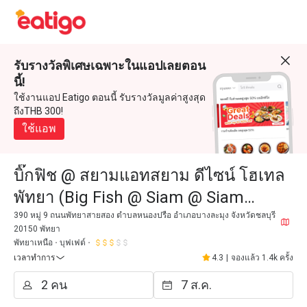
รับรางวัลพิเศษเฉพาะในแอปเลยตอน
นี้!
ใช้งานแอป Eatigo ตอนนี้ รับรางวัลมูลค่าสูงสุด
ถึงTHB 300!
ใช้แอพ
บิ๊กฟิช @ สยามแอทสยาม ดีไซน์ โฮเทล
พัทยา (Big Fish @ Siam @ Siam
Design Hotel Pattaya)
390 หมู่ 9 ถนนพัทยาสายสอง ตำบลหนองปรือ อำเภอบางละมุง จังหวัดชลบุรี
20150 พัทยา
พัทยาเหนือ
บุฟเฟต์
เวลาทำการ
4.3
|
จองแล้ว 1.4k ครั้ง