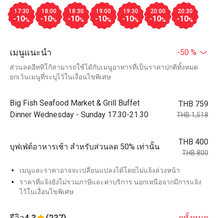
17:30
18:00
18:30
19:00
19:30
20:00
20:30
-10
-10
-10
-10
-10
-10
-10
%
%
%
%
%
%
%
เมนูแนะนำ
-50 %
ส่วนลดอีททิโก้สามารถใช้ได้กับเมนูอาหารที่เป็นราคาปกติทั้งหมด
ยกเว้นเมนูที่ระบุไว้ในเงื่อนไขพิเศษ
Big Fish Seafood Market & Grill Buffet
THB 759
Dinner Wednesday - Sunday 17.30-21.30
THB 1,518
THB 400
บุฟเฟ่ต์อาหารเช้า สำหรับส่วนลด 50% เท่านั้น
THB 800
เมนูและราคาอาจจะเปลี่ยนแปลงได้โดยไม่แจ้งล่วงหน้า
ราคาที่แจ้งยังไม่รวมภาษีและค่าบริการ นอกเหนือจากมีการแจ้ง
ไว้ในเงื่อนไขพิเศษ
รีวิว
4.3
(237)
ดูทั้งหมด