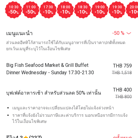
10:30
11:00
17:30
18:00
18:30
19:00
19:30
20:0
-50
-50
-10
-10
-10
-10
-10
-10
%
%
%
%
%
%
%
เมนูแนะนำ
-50 %
ส่วนลดอีททิโก้สามารถใช้ได้กับเมนูอาหารที่เป็นราคาปกติทั้งหมด
ยกเว้นเมนูที่ระบุไว้ในเงื่อนไขพิเศษ
Big Fish Seafood Market & Grill Buffet
THB 759
Dinner Wednesday - Sunday 17.30-21.30
THB 1,518
THB 400
บุฟเฟ่ต์อาหารเช้า สำหรับส่วนลด 50% เท่านั้น
THB 800
เมนูและราคาอาจจะเปลี่ยนแปลงได้โดยไม่แจ้งล่วงหน้า
ราคาที่แจ้งยังไม่รวมภาษีและค่าบริการ นอกเหนือจากมีการแจ้ง
ไว้ในเงื่อนไขพิเศษ
รีวิว
4.3
(237)
ดูทั้งหมด