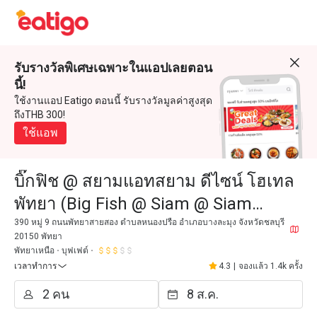
รับรางวัลพิเศษเฉพาะในแอปเลยตอน
นี้!
ใช้งานแอป Eatigo ตอนนี้ รับรางวัลมูลค่าสูงสุด
ถึงTHB 300!
ใช้แอพ
บิ๊กฟิช @ สยามแอทสยาม ดีไซน์ โฮเทล
พัทยา (Big Fish @ Siam @ Siam
Design Hotel Pattaya)
390 หมู่ 9 ถนนพัทยาสายสอง ตำบลหนองปรือ อำเภอบางละมุง จังหวัดชลบุรี
20150 พัทยา
พัทยาเหนือ
บุฟเฟต์
เวลาทำการ
4.3
|
จองแล้ว 1.4k ครั้ง