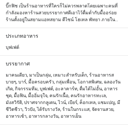
บิ๊กฟิช เป็นร้านอาหารที่ใครก็ไม่ควรพลาดโดยเฉพาะคนที่
กำลังมองหาร้านสวยบรรยากาศดีเอาไว้ดื่มด่ำกับมื้ออร่อย 
ร้านตั้งอยู่ในสยามแอทสยาม ดีไซน์ โฮเทล พัทยา ภายใน
ร้านมีพื้นที่กว้างขวางตกแต่งสไตล์เหนือจริงด้วยสีสันที่หลาก
หลายแต่ไม่หลุดไปจากโอเชียนธีม และเนื่องจากเป็นร้านที่
ประเภทอาหาร
เปิดให้บริการตลอดทั้งวัน ทางร้านจึงมีตัวเลือกให้นักทานได้
เลือกหลากหลาย ตั้งแต่บุฟเฟ่ต์ สเตชั่นอาหารปรุงสดใหม่ 
บุฟเฟต์
และบาร์ที่จัดเต็มด้วยเครื่องดื่มนานาชนิด โรงแรมอยู่บน
ถนนพัทยาสาย 2
บรรยากาศ
มาคนเดียว, มาเป็นกลุ่ม, เหมาะสำหรับเด็ก, ร้านอาหารส
บายๆ, บาร์, มื้อครอบครัว, กลุ่มเพื่อน, โอกาสพิเศษ, ฉลองวัน
เกิด, กิจกรรมทีม, บุฟเฟต์, อะลาคาร์ท, ดื่มได้ไม่อั้น, อาหาร
ชุด, มื้อฟิน, มื้ออิ่มจุใจ, คนรักเนื้อ, คนรักอาหารทะเล,
มังสวิรัติ, ปราศจากกลูเตน, ไวน์, เบียร์, ค็อกเทล, แชมเปญ, มี
ชีวิตชีวา, วิวปัง, ได้รับรางวัล, ร้านในกระแส, จัดจานสวย,
อาหารเช้า, อาหารกลางวัน, อาหารเย็น