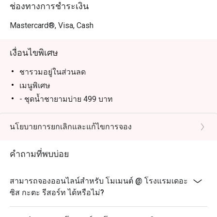
ช่องทางการชำระเงิน
Mastercard®, Visa, Cash
เงื่อนไขพิเศษ
ชารวมอยู่ในส่วนลด
เมนูพิเศษ
- ชุดน้ำชายามบ่าย 499 บาท
- ชาดอกไม้พรีเมี่ยม 300 บาท
- ซัมเมอร์ดีไลท์ 250 บาท
นโยบายการยกเลิกและแก้ไขการจอง
- วนิลาบูร์บงมะพร้าว 250 บาท
คำถามที่พบบ่อย
- ชาธรรมชาติ 250 บาท
- ทางร้านไม่อนุญาตให้เด็กอายุต่ำกว่า 12 ปี เข้าใช้
บริการ
สามารถจองออนไลน์สำหรับ โมเมนต์ @ โรงแรมเดอะ
ซิส กะตะ รีสอร์ท ได้หรือไม่?