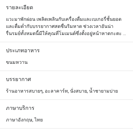
รายละเอียด
แวะมาพักผ่อน เพลิดเพลินกับเครื่องดื่มและเบเกอรี่ชั้นยอด 
และดื่มด่ำกับบรรยากาศสดชื่นริมหาด ช่วงเวลาอันน่า
รื่นรมย์ทั้งหมดนี้มีให้คุณที่โมเมนต์ซึ่งตั้งอยู่หน้าหาดกะตะ 
ไม่ว่าคุณจะอยากมานั่งพูดคุยอย่างออกรสหรือชิลล์กับช่วง
บ่ายในห้องแอร์เย็นฉ่ำ ทางร้านก็พร้อมดูแลด้วยเครื่องดื่มมี
ประเภทอาหาร
ระดับหลากหลายชนิด อาทิ ชา TWG และกาแฟหอมๆ จาก 
Illy นอกจากนี้ทางร้านยังนำเสนอเบเกอรี่โฮมเมดแสนอร่อย
ขนมหวาน
จากเชฟฝีมือเยี่ยม ซึ่งอบกันร้อนๆ ใหม่ๆ จากเตาด้วย
บรรยากาศ
ร้านอาหารสบายๆ, อะลาคาร์ท, นั่งสบาย, น้ำชายามบ่าย
ภาษาบริการ
ภาษาอังกฤษ, ไทย