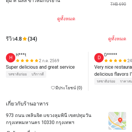
ดุม คี นัลลี ข้าวหมกบริยานี
THB 690
ดูทั้งหมด
รีวิว
4.8
(34)
ดูทั้งหมด
H***t
D*****
H
D
2 ก.ค. 2569
24
Super delicious and great service
Very nice restauran
delicious flavors I
รสชาติอร่อย
บริการดี
we all loved it 
รสชาติอร่อย
ราคาสม
มีประโยชน์ (0)
เกี่ยวกับร้านอาหาร
973 ถนน เพลินจิต แขวงลุมพินี เขตปทุมวัน
กรุงเทพมหานคร 10330 กรุงเทพฯ