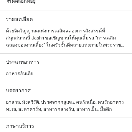
คัดลอกที่อยู่
รายละเอียด
ด้วยจิตวิญญาณแห่งการเฉลิมฉลองการสังสรรค์ที่
สนุกสนานนี้ Jashn ขอเชิญชวนให้คุณลิ้มรส "การเฉลิม
ฉลองของงานเลี้ยง" ในครัวชั้นดีหลายแห่งภายในพระราชวัง
และราชสำนักทั่วอินเดียและที่อื่น ๆ ที่ Jashn ตำนานและ
ประวัติศาสตร์ผสมผสานกับการระเบิดของความรื่นเริง
ประเภทอาหาร
สนุกสนาน อาหารได้รับแรงบันดาลใจจากเตาหลอมรวมของ
อินเดียไปจนถึงอาหารพิเศษของเอเชียตะวันออกกลาง

อาหารอินเดีย
ตามธรรมเนียมแล้ว เชฟได้สร้างสรรค์ช่วงเวลามหัศจรรย์
บรรยากาศ
สำหรับผู้ชื่นชอบอาหารรสเลิศทุกคน ที่นี่ เราเฉลิมฉลองหนึ่ง
ในปรัชญาการทำอาหารที่ยอดเยี่ยมที่สุดของโลกและ
ฮาลาล, มังสวิรัติ, ปราศจากกลูเตน, คนรักเนื้อ, คนรักอาหาร
คุณภาพการรักษาของอาหารของเรา เราเฉลิมฉลองการรับ
ทะเล, อะลาคาร์ท, อาหารกลางวัน, อาหารเย็น, มื้อดึก
ประทานอาหารด้วยประสาทสัมผัสทั้งหมดของเรา เราเฉลิม
ฉลองการทำซ้ำที่หาที่เปรียบมิได้
ภาษาบริการ