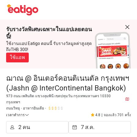
รับรางวัลพิเศษเฉพาะในแอปเลยตอน
นี้!
ใช้งานแอป Eatigo ตอนนี้ รับรางวัลมูลค่าสูงสุด
ถึงTHB 300!
ใช้แอพ
ฌาณ @ อินเตอร์คอนติเนนตัล กรุงเทพฯ
(Jashn @ InterContinental Bangkok)
973 ถนน เพลินจิต แขวงลุมพินี เขตปทุมวัน กรุงเทพมหานคร 10330
กรุงเทพฯ
ถนนวิทยุ
อาหารอินเดีย
เวลาทำการ
4.8
|
จองแล้ว 701 ครั้ง