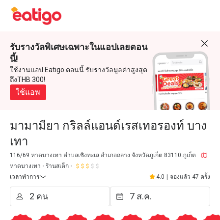
รับรางวัลพิเศษเฉพาะในแอปเลยตอน
นี้!
ใช้งานแอป Eatigo ตอนนี้ รับรางวัลมูลค่าสูงสุด
ถึงTHB 300!
ใช้แอพ
มามามียา กริลล์แอนด์เรสเทอรองท์ บาง
เทา
116/69 หาดบางเทา ตำบลเชิงทะเล อำเภอถลาง จังหวัดภูเก็ต 83110 ภูเก็ต
หาดบางเทา
ร้านสเต็ก
เวลาทำการ
4.0
|
จองแล้ว 47 ครั้ง