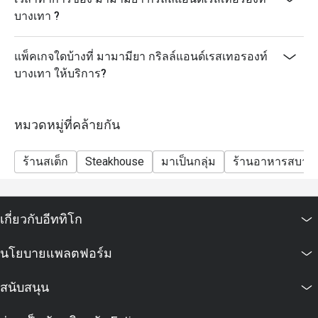
บางเทา ?
แพ็คเกจใดบ้างที่ มามามียา กริลล์แอนด์เรสเทอรองท์
บางเทา ให้บริการ?
หมวดหมู่ที่คล้ายกัน
ร้านสเต็ก
Steakhouse
มาเป็นกลุ่ม
ร้านอาหารสบาย
เกี่ยวกับอีททิโก
นโยบายแพลตฟอร์ม
สนับสนุน