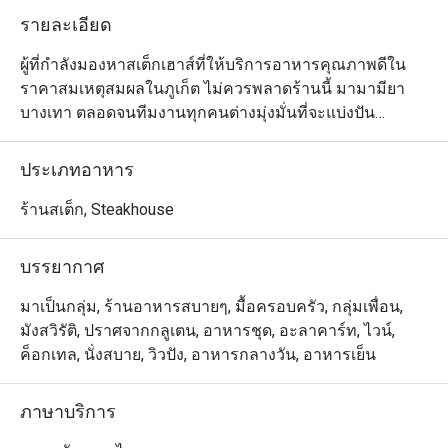
รายละเอียด
ผู้ที่กำลังมองหาสเต็กเฮาส์ที่ให้บริการอาหารคุณภาพดีใน
ราคาสมเหตุสมผลในภูเก็ต ไม่ควรพลาดร้านนี้ มามามียา 
บางเทา ตลอดจนทีมงานทุกคนต่างมุ่งมั่นที่จะแบ่งปัน
ประสบการณ์และความเชี่ยวชาญในการปรุงอาหารและการ
บริการที่่ทางร้านสะสมมายาวนานถึง 25 ปีให้กับลูกค้าทุก
ประเภทอาหาร
ท่าน โดยนำเสนออาหารนานาชาติหลายรูปแบบและหลาก
รสชาติจากทั่วโลก ที่ทางร้านออกแบบมาอย่างลงตัวทั้งแบบ
ร้านสเต็ก, Steakhouse
ที่ปรุงด้วยกรรมวิธีแบบดั้งเดิมและแบบสมัยใหม่ โดยเฉพาะ
เมนูจำพวกเนื้อสัตว์ที่ต้องอาศัยการกริลล์อย่างชำนิชำนาญ 
บรรยากาศ
ไฮไลต์อีกอย่างของร้านนี้คือมีบรรยากาศที่สนุกสนานเป็น
กันเอง และพนักงานก็มีความเอาใจใส่และเป็นมืออาชีพมาก
มาเป็นกลุ่ม, ร้านอาหารสบายๆ, มื้อครอบครัว, กลุ่มเพื่อน,
มังสวิรัติ, ปราศจากกลูเตน, อาหารชุด, อะลาคาร์ท, ไวน์,
ค็อกเทล, นั่งสบาย, วิวปัง, อาหารกลางวัน, อาหารเย็น
ภาษาบริการ