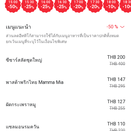
15:00
15:30
16:00
16:30
17:00
17:30
18:00
18:3
-50
-25
-25
-25
-20
-20
-10
-10
%
%
%
%
%
%
%
เมนูแนะนำ
-50 %
ส่วนลดอีททิโก้สามารถใช้ได้กับเมนูอาหารที่เป็นราคาปกติทั้งหมด
ยกเว้นเมนูที่ระบุไว้ในเงื่อนไขพิเศษ
THB 200
ซีซาร์สลัดชุดใหญ่
THB 400
THB 147
พาสต้าพริกไทย Mamma Mia
THB 295
THB 127
ผัดกระเพราหมู
THB 255
THB 110
แซลมอนรมควัน
THB 220