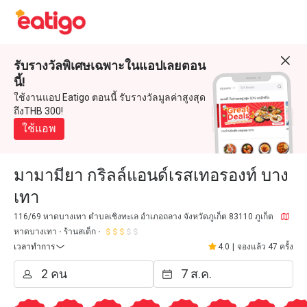
รับรางวัลพิเศษเฉพาะในแอปเลยตอน
นี้!
ใช้งานแอป Eatigo ตอนนี้ รับรางวัลมูลค่าสูงสุด
ถึงTHB 300!
ใช้แอพ
มามามียา กริลล์แอนด์เรสเทอรองท์ บาง
เทา
116/69 หาดบางเทา ตำบลเชิงทะเล อำเภอถลาง จังหวัดภูเก็ต 83110 ภูเก็ต
หาดบางเทา
ร้านสเต็ก
เวลาทำการ
4.0
|
จองแล้ว 47 ครั้ง