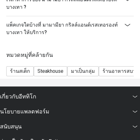
บางเทา ?
แพ็คเกจใดบ้างที่ มามามียา กริลล์แอนด์เรสเทอรองท์
บางเทา ให้บริการ?
หมวดหมู่ที่คล้ายกัน
ร้านสเต็ก
Steakhouse
มาเป็นกลุ่ม
ร้านอาหารสบาย
เกี่ยวกับอีททิโก
นโยบายแพลตฟอร์ม
สนับสนุน