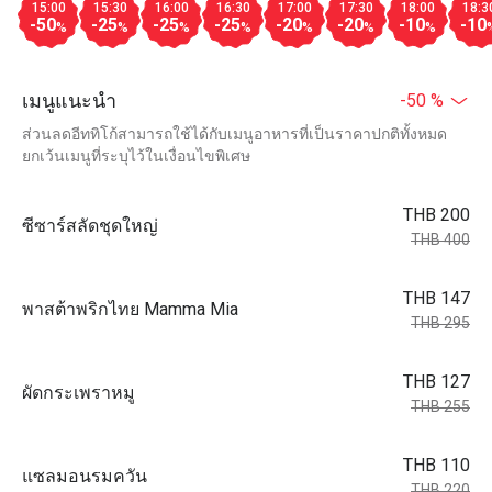
15:00
15:30
16:00
16:30
17:00
17:30
18:00
18:3
-50
-25
-25
-25
-20
-20
-10
-10
%
%
%
%
%
%
%
เมนูแนะนำ
-50 %
ส่วนลดอีททิโก้สามารถใช้ได้กับเมนูอาหารที่เป็นราคาปกติทั้งหมด
ยกเว้นเมนูที่ระบุไว้ในเงื่อนไขพิเศษ
THB 200
ซีซาร์สลัดชุดใหญ่
THB 400
THB 147
พาสต้าพริกไทย Mamma Mia
THB 295
THB 127
ผัดกระเพราหมู
THB 255
THB 110
แซลมอนรมควัน
THB 220