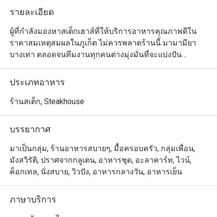
รายละเอียด
ผู้ที่กำลังมองหาสเต็กเฮาส์ที่ให้บริการอาหารคุณภาพดีใน
ราคาสมเหตุสมผลในภูเก็ต ไม่ควรพลาดร้านนี้ มามามียา 
บางเทา ตลอดจนทีมงานทุกคนต่างมุ่งมั่นที่จะแบ่งปัน
ประสบการณ์และความเชี่ยวชาญในการปรุงอาหารและการ
บริการที่่ทางร้านสะสมมายาวนานถึง 25 ปีให้กับลูกค้าทุก
ประเภทอาหาร
ท่าน โดยนำเสนออาหารนานาชาติหลายรูปแบบและหลาก
รสชาติจากทั่วโลก ที่ทางร้านออกแบบมาอย่างลงตัวทั้งแบบ
ร้านสเต็ก, Steakhouse
ที่ปรุงด้วยกรรมวิธีแบบดั้งเดิมและแบบสมัยใหม่ โดยเฉพาะ
เมนูจำพวกเนื้อสัตว์ที่ต้องอาศัยการกริลล์อย่างชำนิชำนาญ 
บรรยากาศ
ไฮไลต์อีกอย่างของร้านนี้คือมีบรรยากาศที่สนุกสนานเป็น
กันเอง และพนักงานก็มีความเอาใจใส่และเป็นมืออาชีพมาก
มาเป็นกลุ่ม, ร้านอาหารสบายๆ, มื้อครอบครัว, กลุ่มเพื่อน,
มังสวิรัติ, ปราศจากกลูเตน, อาหารชุด, อะลาคาร์ท, ไวน์,
ค็อกเทล, นั่งสบาย, วิวปัง, อาหารกลางวัน, อาหารเย็น
ภาษาบริการ