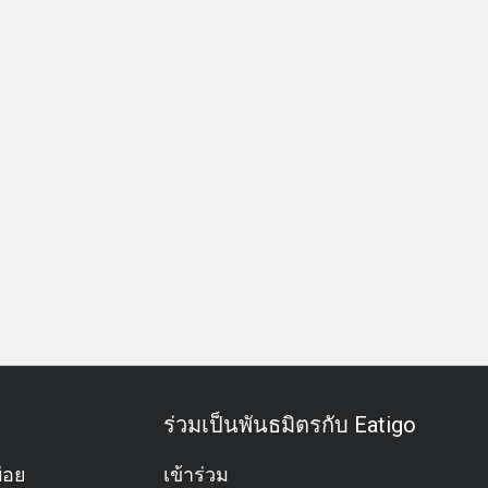
ูเตน
อาหารชุด
อะลาคาร์ท
ไวน์
ค็อกเทล
นั่งสบาย
ร่วมเป็นพันธมิตรกับ Eatigo
่อย
เข้าร่วม