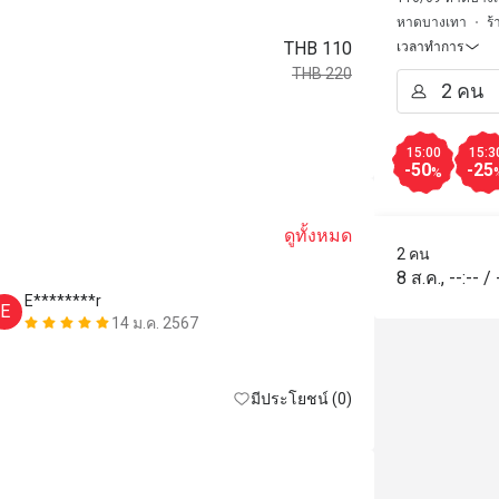
หาดบางเทา
ร้
THB 110
เวลาทำการ
THB 220
15:00
15:3
-50
-25
%
ดูทั้งหมด
2 คน
8 ส.ค.
,
--:--
/
E********r
E*******
E
E
14 ม.ค. 2567
มีประโยชน์ (0)