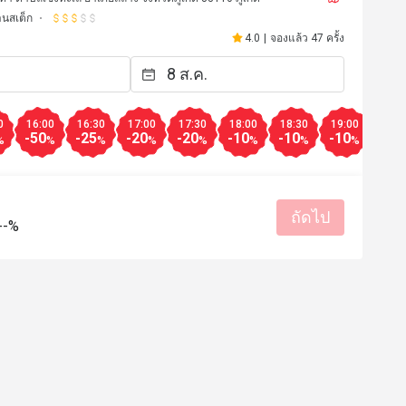
านสเต็ก
4.0
|
จองแล้ว 47 ครั้ง
0
16:00
16:30
17:00
17:30
18:00
18:30
19:00
19:3
-50
-25
-20
-20
-10
-10
-10
-10
%
%
%
%
%
%
%
%
ถัดไป
--%
*r
G*****************r
G
26 ม.ค. 2567
9 ก.ย. 25
They didn’t offer us any
มีประโยชน์ (0)