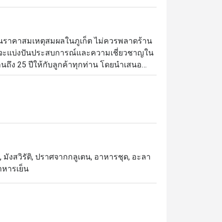
ดีในราคาสมเหตุสมผลในภูเก็ต ไม่ควรพลาดร้าน
ที่จะแบ่งปันประสบการณ์และความเชี่ยวชาญใน
ึง 25 ปีให้กับลูกค้าทุกท่าน โดยนำเสนอ
ที่ทางร้านออกแบบมาอย่างลงตัวทั้งแบบที่
นูจำพวกเนื้อสัตว์ที่ต้องอาศัยการกริลล์อย่าง
่สนุกสนานเป็นกันเอง และพนักงานก็มีความ
น, มังสวิรัติ, ปราศจากกลูเตน, อาหารชุด, อะลา
อาหารเย็น