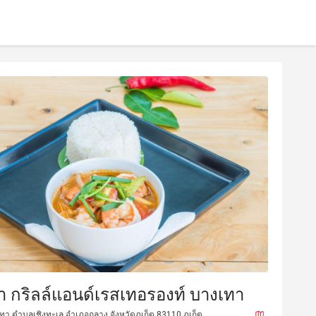
า กริลล์แอนด์เรสเทอรองท์ บางเทา
 ตำบลเชิงทะเล อำเภอถลาง จังหวัดภูเก็ต 83110 ภูเก็ต