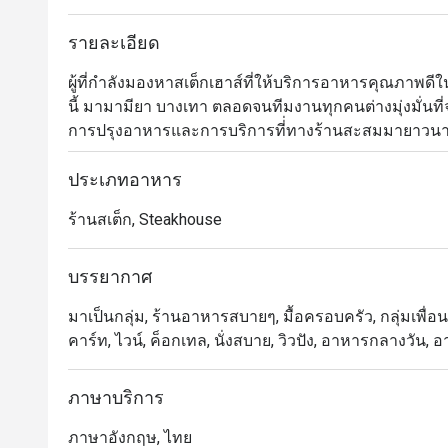
รายละเอียด
ผู้ที่กำลังมองหาสเต็กเฮาส์ที่ให้บริการอาหารคุณภาพ
นี้ มามามียา บางเทา ตลอดจนทีมงานทุกคนต่างมุ่งมั่น
การปรุงอาหารและการบริการที่่ทางร้านสะสมมายาวนานถ
อาหารนานาชาติหลายรูปแบบและหลากรสชาติจากทั่วโลก 
ปรุงด้วยกรรมวิธีแบบดั้งเดิมและแบบสมัยใหม่ โดยเฉพาะเม
ประเภทอาหาร
ชำนิชำนาญ ไฮไลต์อีกอย่างของร้านนี้คือมีบรรยากาศที
ร้านสเต็ก, Steakhouse
เอาใจใส่และเป็นมืออาชีพมาก
บรรยากาศ
มาเป็นกลุ่ม, ร้านอาหารสบายๆ, มื้อครอบครัว, กลุ่มเพื่อ
คาร์ท, ไวน์, ค็อกเทล, นั่งสบาย, วิวปัง, อาหารกลางวัน, 
ภาษาบริการ
ภาษาอังกฤษ, ไทย