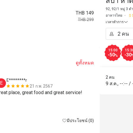
สปา หา
92, 92/1 หมู่ 3 ต
THB 149
อาหารไทย
THB 299
เวลาทำการ
15:00
15:3
-50
-30
%
ดูทั้งหมด
2 คน
E********r
y**i
E
Y
9 ส.ค.
,
--:--
/
21 ก.พ. 2567
Great place, great food and great service! 
มีประโยชน์ (0)