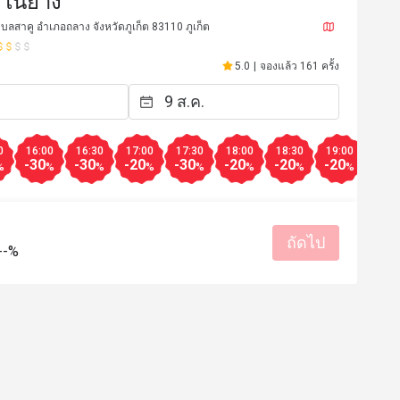
ดในยาง
ำบลสาคู อำเภอถลาง จังหวัดภูเก็ต 83110 ภูเก็ต
5.0
|
จองแล้ว 161 ครั้ง
0
16:00
16:30
17:00
17:30
18:00
18:30
19:00
19:3
-30
-30
-20
-30
-20
-20
-20
-20
%
%
%
%
%
%
%
%
ถัดไป
C****o
C
--%
24 ธ.ค. 2566
10 ก.ค. 2
Friendly staffs, great food! 
จากผู้ใช้งาน FunNow
มีประโยชน์ (0)