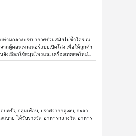
ียท่ามกลางบรรยากาศร่วมสมัยไม่ซ้ำใคร ณ 
ากตู้คอนเทนเนอร์แบบเปิดโล่ง เพื่อให้ลูกค้า
นยังเลือกใช้สมุนไพรและเครื่องเทศสดใหม่
้านมีตั้งแต่อาหารไทยแบบโฮมเมดอย่างกุ้งผัด
ชั่นอย่างบะหมี่โซบะต้มยำกุ้งและเนื้อผัด
อบครัว, กลุ่มเพื่อน, ปราศจากกลูเตน, อะลา
นั่งสบาย, ได้รับรางวัล, อาหารกลางวัน, อาหาร