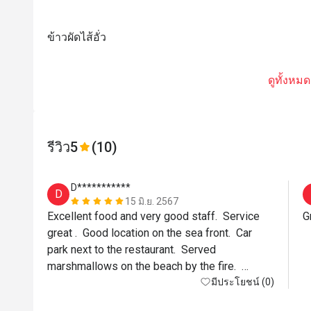
ข้าวผัดไส้อั่ว
ดูทั้งหมด
รีวิว
5
(10)
D***********
D
15 มิ.ย. 2567
Excellent food and very good staff.  Service 
great .  Good location on the sea front.  Car 
park next to the restaurant.  Served 
marshmallows on the beach by the fire.  
Children loved it. Happy hour helped.  Cocktails 
มีประโยชน์ (0)
were very good.  Great views. 