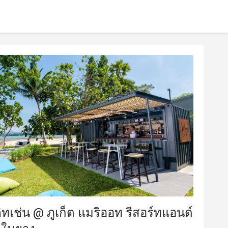
คิทเช่น @ ภูเก็ต แมริออท รีสอร์ทแอนด์