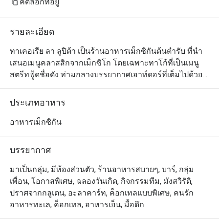
คัดลอกที่อยู่
for this. Nachos dish was not what I 
normally experience. Overall, a nice 
รายละเอียด
time with friends. Parking was really 
convenient. Thanks for offering the 
ทาเคอเรีย ลา ลูปิต้า เป็นร้านอาหารเม็กซิกันต้นตำรับ ที่นำ
discount through Eatigo, the price 
เสนอเมนูคลาสสิกจากเม็กซิโก โดยเฉพาะทาโก้ที่เป็นเมนู
made it worthwhile.
สตรีทฟู้ดชื่อดัง ท่ามกลางบรรยากาศเอาท์ดอร์ที่เต็มไปด้วย
ความสนุกสนานและสีสันแห่งศิลปะ และยังเปิดโอกาสให้
ลูกค้าได้ใกล้ชิดกับเชฟที่ยืนทำอาหารให้เห็นตรงหน้าด้วย 
ประเภทอาหาร
ทำให้ที่นี่เหมาะสำหรับแวะมาดื่มกินและแฮงก์เอาท์หลังเลิก
งานเป็นอย่างยิ่ง ซึ่งนอกจากทาโก้แล้ว ก็ยังมีเมนูสตรีทฟู้ด
อาหารเม็กซิกัน
อื่นๆ เหมือนอย่างที่สามารถหาทานได้ทั่วไปบนท้องถนนใน
เม็กซิโกด้วย เช่น กัวคาโมเล เกซาดีญ่า ฯลฯ 
บรรยากาศ
มาเป็นกลุ่ม, มีห้องส่วนตัว, ร้านอาหารสบายๆ, บาร์, กลุ่ม
เพื่อน, โอกาสพิเศษ, ฉลองวันเกิด, กิจกรรมทีม, มังสวิรัติ,
ปราศจากกลูเตน, อะลาคาร์ท, ค็อกเทลแบบพิเศษ, คนรัก
อาหารทะเล, ค็อกเทล, อาหารเย็น, มื้อดึก