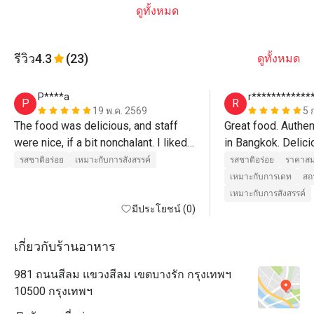
ดูทั้งหมด
รีวิว
4.3
(23)
ดูทั้งหมด
P****a
r************
P
R
19 พ.ค. 2569
5 
The food was delicious, and staff 
Great food. Authen
were nice, if a bit nonchalant. I liked 
in Bangkok. Delicio
that they discreetly got the job done 
already. Will be ba
รสชาติอร่อย
เหมาะกับการสังสรรค์
รสชาติอร่อย
ราคาสม
and were readily available to serve 
margaritas. 
เหมาะกับการเดท
สถ
us whenever needed. The newly 
เหมาะกับการสังสรรค์
renovated air conditioned room was 
มีประโยชน์ (0)
not available so we had to sit 
outside, which during May is hot. But 
เกี่ยวกับร้านอาหาร
after a few drinks, who cares, it’s 
981 ถนนสีลม แขวงสีลม เขตบางรัก กรุงเทพฯ
proper Bangkok vibes. The taco 
10500 กรุงเทพฯ
portions were more like tapas, but 
the yummy tender meats make up 