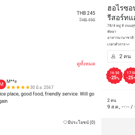
ฮอไรซอน 
THB 245
รีสอร์ทแ
THB 490
Restaura
78/4 หมู่ 8 ถนนส
พัทยา
อาหารนานาชาติ
เวลาทำการ
ดูทั้งหมด
16:30
17:0
-25
-25
%
M**e
K*******
M
K
30 มิ.ย. 2567
ice place, good food, friendly service. Will go 
The restauran
2 คน
gain
place in the r
9 ส.ค.
,
--:--
/
very kind and 
recommende
มีประโยชน์ (0)