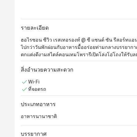
รายละเอียด
ฮอไรซอน ซีวิว เรสเทอรองท์ @ ซี แซนด์ ซัน รีสอร์ทแอนด
ไปกว่าวันพักผ่อนกับอาหารมื้ออร่อยท่ามกลางบรรยากาศ
ตกแต่งดีงามสไตล์คอนเทมโพรารีเปิดโล่งโอ่โถงให้รับ
เมนูนั้นจัดเต็มมีครบทั้งไทยและฝรั่ง รวมทั้งซีฟู้ดและกริล
แคนาเดียนล็อบสเตอร์ สลัดปูนิ่ม และสปาเก็ตตี้วองโกเล
สิ่งอำนวยความสะดวก
กม. 163 
Wi-Fi
ที่จอดรถ
ประเภทอาหาร
อาหารนานาชาติ
บรรยากาศ