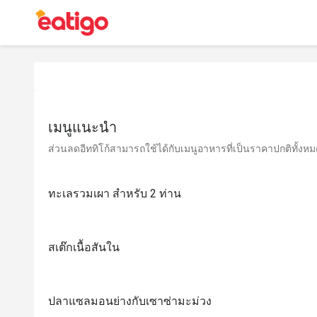
เมนูแนะนำ
ส่วนลดอีททิโก้สามารถใช้ได้กับเมนูอาหารที่เป็นราคาปกติทั้งหมด 
ทะเลรวมเผา สำหรับ 2 ท่าน
สเต๊กเนื้อสันใน
ปลาแซลมอนย่างกับเซาซ่ามะม่วง