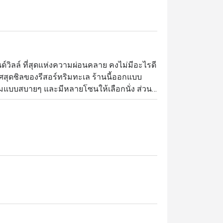
์วิลล์ ที่สุดแห่งความผ่อนคลาย คงไม่มีอะไรดี
สุดชิลของรีสอร์ทริมทะเล ร้านนี้ออกแบบ
ลมแบบสบายๆ และมีหลายโซนให้เลือกนั่ง ส่วน
ล์ฟู้ด แต่ที่เชฟแนะนำให้ลอง ได้แก่ สปาเก็ตตี้
่ โรงแรมอยู่บนหาดนาจอมเทียน ถนนสุขุมวิท 