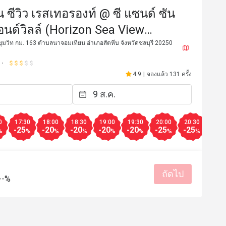
ซีวิว เรสเทอรองท์ @ ซี แซนด์ ซัน
อนด์วิลล์ (Horizon Sea View
nt @ Sea Sand Sun Resort and Vill)
ุขุมวิท กม. 163 ตำบลนาจอมเทียน อำเภอสัตหีบ จังหวัดชลบุรี 20250
4.9
|
จองแล้ว 131 ครั้ง
0
17:30
18:00
18:30
19:00
19:30
20:00
20:30
21:0
-25
-20
-20
-20
-20
-25
-25
-25
%
%
%
%
%
%
%
%
*n
k******************
K
9 ส.ค. 2566
19 ก.ย. 2
t is located at the awesome 
บรรยากาศดีมากๆ
ight on the beach. The staff is 
ถัดไป
--%
service is perfect. Definitely 
d
มีประโยชน์ (0)