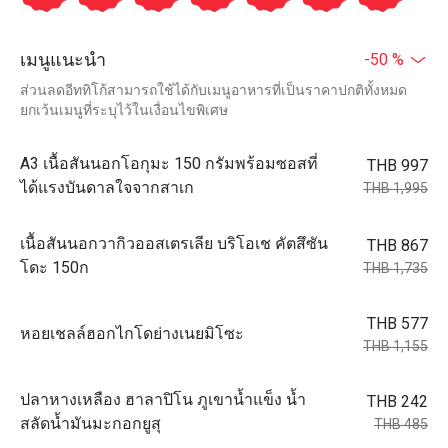
เมนูแนะนำ
-50 %
ส่วนลดอีททิโก้สามารถใช้ได้กับเมนูอาหารที่เป็นราคาปกติทั้งหมด
ยกเว้นเมนูที่ระบุไว้ในเงื่อนไขพิเศษ
A3 เนื้อสันนอกโอกุมะ 150 กรัมพร้อมซอสที่
THB 997
ได้แรงบันดาลใจจากสาเก
THB 1,995
เนื้อสันนอกวากิวออสเตรเลีย บริโอเช คัตสึซัน
THB 867
โดะ 150ก
THB 1,735
THB 577
หอยเชลล์ฮอกไกโดย่างเนยมิโซะ
THB 1,155
ปลาหางเหลือง ฮาลาปิโน ภูเขาน้ำแข็ง น้ำ
THB 242
สลัดน้ำมันมะกอกยูสุ
THB 485