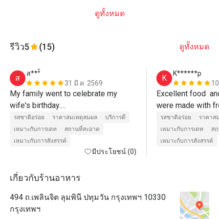
ดูทั้งหมด
รีวิว
5
(15)
ดูทั้งหมด
ส***์
K******p
ส
K
31 มี.ค. 2569
10
My family went to celebrate my 
Excellent food  an
wife's birthday.

were made with fr
The kids were enjoying the show 
and cooked to perfe
รสชาติอร่อย
ราคาสมเหตุสมผล
บริการดี
รสชาติอร่อย
ราคาสม
presented by the chef. The service 
us. 
เหมาะกับการเดท
สถานที่สะอาด
เหมาะกับการเดท
สถ
staff was also attentive and helpful. 
เหมาะกับการสังสรรค์
เหมาะกับการสังสรรค์
Always asking if they could assist 
มีประโยชน์ (0)
more.

As for the food, it was delicious. The 
เกี่ยวกับร้านอาหาร
restaurant itself is nice and clean.

494 ถ.เพลินจิต ลุมพินี ปทุมวัน กรุงเทพฯ 10330
The restaurant and staffs somehow 
กรุงเทพฯ
surprised us by bringing an Ice 