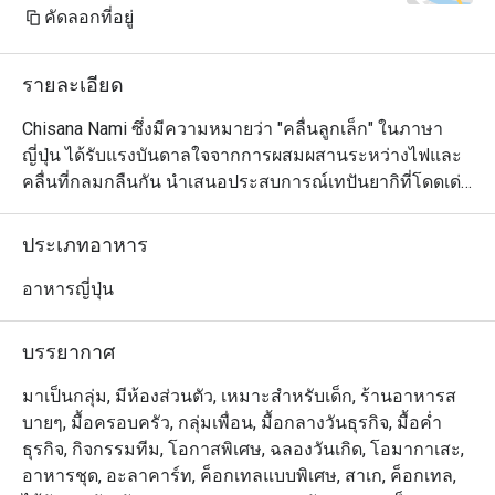
cream top with a candle for my 
คัดลอกที่อยู่
wife's birthday. Almost all the staff 
came out to sing Happy Birthday for 
รายละเอียด
my wife. She was very happy about 
it. These small details create a 
Chisana Nami ซึ่งมีความหมายว่า "คลื่นลูกเล็ก" ในภาษา
remembrance in our mind and we will 
ญี่ปุ่น ได้รับแรงบันดาลใจจากการผสมผสานระหว่างไฟและ
definitely come back.

คลื่นที่กลมกลืนกัน นำเสนอประสบการณ์เทปันยากิที่โดดเด่น
ในการเตรียมอาหารทะเล เนื้อสัตว์ และผักที่สดใหม่ด้วยกลิ่น
Wife is happy, kids are happy - I am 
อายที่แท้จริงและความทันสมัย การตกแต่งภายในแบบเซน
ประเภทอาหาร
happy.

ของร้านอาหารมีการออกแบบร่วมสมัยที่ทันสมัยพร้อม
บรรยากาศที่หรูหรา พื้นที่นี้โดดเด่นด้วยโทนสีเดียว เน้นด้วย
อาหารญี่ปุ่น
Thank you to the team for your great 
โทนสีอบอุ่นของเก้าอี้ไม้และหนังรอบเคาน์เตอร์หินอ่อนอันมี
service and delicious food. We will 
สไตล์
บรรยากาศ
definitely visit again.
มาเป็นกลุ่ม, มีห้องส่วนตัว, เหมาะสำหรับเด็ก, ร้านอาหารส
บายๆ, มื้อครอบครัว, กลุ่มเพื่อน, มื้อกลางวันธุรกิจ, มื้อค่ำ
ธุรกิจ, กิจกรรมทีม, โอกาสพิเศษ, ฉลองวันเกิด, โอมากาเสะ,
อาหารชุด, อะลาคาร์ท, ค็อกเทลแบบพิเศษ, สาเก, ค็อกเทล,