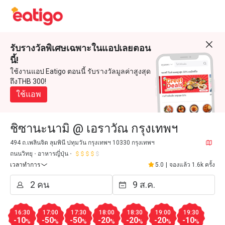
รับรางวัลพิเศษเฉพาะในแอปเลยตอน
นี้!
ใช้งานแอป Eatigo ตอนนี้ รับรางวัลมูลค่าสูงสุด
ถึงTHB 300!
ใช้แอพ
ชิซานะนามิ @ เอราวัณ กรุงเทพฯ
494 ถ.เพลินจิต ลุมพินี ปทุมวัน กรุงเทพฯ 10330 กรุงเทพฯ
ถนนวิทยุ
อาหารญี่ปุ่น
เวลาทำการ
5.0
|
จองแล้ว 1.6k ครั้ง
16:30
17:00
17:30
18:00
18:30
19:00
19:30
-10
-50
-50
-20
-20
-20
-10
%
%
%
%
%
%
%