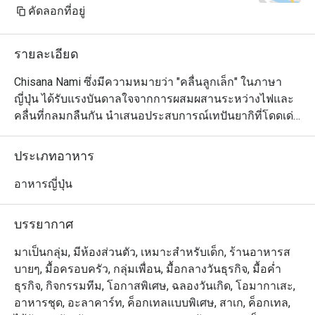
cream top with a candle for my 
คัดลอกที่อยู่
wife's birthday. Almost all the staff 
came out to sing Happy Birthday for 
รายละเอียด
my wife. She was very happy about 
it. These small details create a 
Chisana Nami ซึ่งมีความหมายว่า "คลื่นลูกเล็ก" ในภาษา
remembrance in our mind and we will 
ญี่ปุ่น ได้รับแรงบันดาลใจจากการผสมผสานระหว่างไฟและ
definitely come back.

คลื่นที่กลมกลืนกัน นำเสนอประสบการณ์เทปันยากิที่โดดเด่น
ในการเตรียมอาหารทะเล เนื้อสัตว์ และผักที่สดใหม่ด้วยกลิ่น
Wife is happy, kids are happy - I am 
อายที่แท้จริงและความทันสมัย การตกแต่งภายในแบบเซน
ประเภทอาหาร
happy.

ของร้านอาหารมีการออกแบบร่วมสมัยที่ทันสมัยพร้อม
บรรยากาศที่หรูหรา พื้นที่นี้โดดเด่นด้วยโทนสีเดียว เน้นด้วย
อาหารญี่ปุ่น
Thank you to the team for your great 
โทนสีอบอุ่นของเก้าอี้ไม้และหนังรอบเคาน์เตอร์หินอ่อนอันมี
service and delicious food. We will 
สไตล์
บรรยากาศ
definitely visit again.
มาเป็นกลุ่ม, มีห้องส่วนตัว, เหมาะสำหรับเด็ก, ร้านอาหารส
บายๆ, มื้อครอบครัว, กลุ่มเพื่อน, มื้อกลางวันธุรกิจ, มื้อค่ำ
ธุรกิจ, กิจกรรมทีม, โอกาสพิเศษ, ฉลองวันเกิด, โอมากาเสะ,
อาหารชุด, อะลาคาร์ท, ค็อกเทลแบบพิเศษ, สาเก, ค็อกเทล,