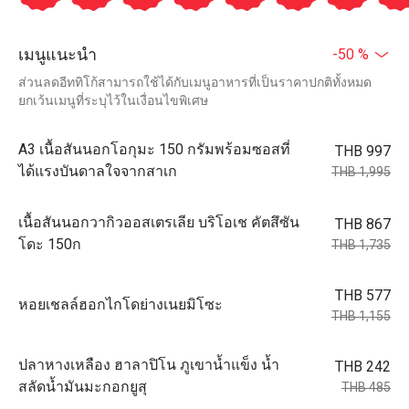
เมนูแนะนำ
-50 %
ส่วนลดอีททิโก้สามารถใช้ได้กับเมนูอาหารที่เป็นราคาปกติทั้งหมด
ยกเว้นเมนูที่ระบุไว้ในเงื่อนไขพิเศษ
A3 เนื้อสันนอกโอกุมะ 150 กรัมพร้อมซอสที่
THB 997
ได้แรงบันดาลใจจากสาเก
THB 1,995
เนื้อสันนอกวากิวออสเตรเลีย บริโอเช คัตสึซัน
THB 867
โดะ 150ก
THB 1,735
THB 577
หอยเชลล์ฮอกไกโดย่างเนยมิโซะ
THB 1,155
ปลาหางเหลือง ฮาลาปิโน ภูเขาน้ำแข็ง น้ำ
THB 242
สลัดน้ำมันมะกอกยูสุ
THB 485