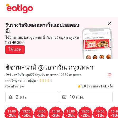
รับรางวัลพิเศษเฉพาะในแอปเลยตอน
นี้!
ใช้งานแอป Eatigo ตอนนี้ รับรางวัลมูลค่าสูงสุด
ถึงTHB 300!
ใช้แอพ
ชิซานะนามิ @ เอราวัณ กรุงเทพฯ
494 ถ.เพลินจิต ลุมพินี ปทุมวัน กรุงเทพฯ 10330 กรุงเทพฯ
ถนนวิทยุ
อาหารญี่ปุ่น
เวลาทำการ
5.0
|
จองแล้ว 1.6k ครั้ง
13:00
13:30
14:00
14:30
15:00
15:30
16:00
16:3
-20
-50
-50
-20
-20
-20
-10
-10
%
%
%
%
%
%
%