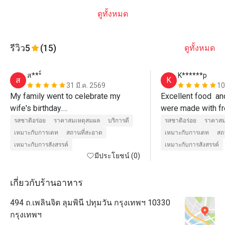
ดูทั้งหมด
รีวิว
5
(15)
ดูทั้งหมด
ส***์
K******p
ส
K
31 มี.ค. 2569
10
My family went to celebrate my 
Excellent food  an
wife's birthday.

were made with fr
The kids were enjoying the show 
and cooked to perfe
รสชาติอร่อย
ราคาสมเหตุสมผล
บริการดี
รสชาติอร่อย
ราคาสม
presented by the chef. The service 
us. 
เหมาะกับการเดท
สถานที่สะอาด
เหมาะกับการเดท
สถ
staff was also attentive and helpful. 
เหมาะกับการสังสรรค์
เหมาะกับการสังสรรค์
Always asking if they could assist 
มีประโยชน์ (0)
more.

As for the food, it was delicious. The 
เกี่ยวกับร้านอาหาร
restaurant itself is nice and clean.

494 ถ.เพลินจิต ลุมพินี ปทุมวัน กรุงเทพฯ 10330
The restaurant and staffs somehow 
กรุงเทพฯ
surprised us by bringing an Ice 