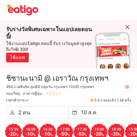
รับรางวัลพิเศษเฉพาะในแอปเลยตอน
นี้!
ใช้งานแอป Eatigo ตอนนี้ รับรางวัลมูลค่าสูงสุด
ถึงTHB 300!
ใช้แอพ
ชิซานะนามิ @ เอราวัณ กรุงเทพฯ
494 ถ.เพลินจิต ลุมพินี ปทุมวัน กรุงเทพฯ 10330 กรุงเทพฯ
ถนนวิทยุ
อาหารญี่ปุ่น
เวลาทำการ
5.0
|
จองแล้ว 1.6k ครั้ง
15:30
16:00
16:30
17:00
17:30
18:00
18:30
19:0
-20
-10
-10
-50
-50
-20
-20
-20
%
%
%
%
%
%
%