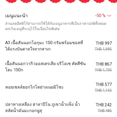
เมนูแนะนำ
-50 %
ส่วนลดอีททิโก้สามารถใช้ได้กับเมนูอาหารที่เป็นราคาปกติทั้งหมด
ยกเว้นเมนูที่ระบุไว้ในเงื่อนไขพิเศษ
A3 เนื้อสันนอกโอกุมะ 150 กรัมพร้อมซอสที่
THB 997
ได้แรงบันดาลใจจากสาเก
THB 1,995
เนื้อสันนอกวากิวออสเตรเลีย บริโอเช คัตสึซัน
THB 867
โดะ 150ก
THB 1,735
THB 577
หอยเชลล์ฮอกไกโดย่างเนยมิโซะ
THB 1,155
ปลาหางเหลือง ฮาลาปิโน ภูเขาน้ำแข็ง น้ำ
THB 242
สลัดน้ำมันมะกอกยูสุ
THB 485