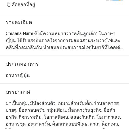
cream top with a candle for my 
คัดลอกที่อยู่
wife's birthday. Almost all the staff 
came out to sing Happy Birthday for 
รายละเอียด
my wife. She was very happy about 
it. These small details create a 
Chisana Nami ซึ่งมีความหมายว่า "คลื่นลูกเล็ก" ในภาษา
remembrance in our mind and we will 
ญี่ปุ่น ได้รับแรงบันดาลใจจากการผสมผสานระหว่างไฟและ
definitely come back.

คลื่นที่กลมกลืนกัน นำเสนอประสบการณ์เทปันยากิที่โดดเด่น
ในการเตรียมอาหารทะเล เนื้อสัตว์ และผักที่สดใหม่ด้วยกลิ่น
Wife is happy, kids are happy - I am 
อายที่แท้จริงและความทันสมัย การตกแต่งภายในแบบเซน
ประเภทอาหาร
happy.

ของร้านอาหารมีการออกแบบร่วมสมัยที่ทันสมัยพร้อม
บรรยากาศที่หรูหรา พื้นที่นี้โดดเด่นด้วยโทนสีเดียว เน้นด้วย
อาหารญี่ปุ่น
Thank you to the team for your great 
โทนสีอบอุ่นของเก้าอี้ไม้และหนังรอบเคาน์เตอร์หินอ่อนอันมี
service and delicious food. We will 
สไตล์
บรรยากาศ
definitely visit again.
มาเป็นกลุ่ม, มีห้องส่วนตัว, เหมาะสำหรับเด็ก, ร้านอาหารส
บายๆ, มื้อครอบครัว, กลุ่มเพื่อน, มื้อกลางวันธุรกิจ, มื้อค่ำ
ธุรกิจ, กิจกรรมทีม, โอกาสพิเศษ, ฉลองวันเกิด, โอมากาเสะ,
อาหารชุด, อะลาคาร์ท, ค็อกเทลแบบพิเศษ, สาเก, ค็อกเทล,