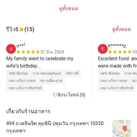
ดูทั้งหมด
รีวิว
5
(15)
ดูทั้งหมด
ส***์
K******p
ส
K
31 มี.ค. 2569
10
My family went to celebrate my 
Excellent food  an
wife's birthday.

were made with fr
The kids were enjoying the show 
and cooked to perfe
รสชาติอร่อย
ราคาสมเหตุสมผล
บริการดี
รสชาติอร่อย
ราคาสม
presented by the chef. The service 
us. 
เหมาะกับการเดท
สถานที่สะอาด
เหมาะกับการเดท
สถ
staff was also attentive and helpful. 
เหมาะกับการสังสรรค์
เหมาะกับการสังสรรค์
Always asking if they could assist 
มีประโยชน์ (0)
more.

As for the food, it was delicious. The 
เกี่ยวกับร้านอาหาร
restaurant itself is nice and clean.

494 ถ.เพลินจิต ลุมพินี ปทุมวัน กรุงเทพฯ 10330
The restaurant and staffs somehow 
กรุงเทพฯ
surprised us by bringing an Ice 