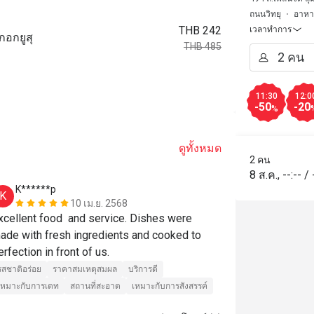
ถนนวิทยุ
อาหาร
THB 242
เวลาทำการ
กอกยูสุ
THB 485
11:30
12:0
-50
-20
%
ดูทั้งหมด
2 คน
8 ส.ค.
,
--:--
/
K******p
S******t
K
S
10 เม.ย. 2568
xcellent food  and service. Dishes were 
รสชาติอร่อย
ade with fresh ingredients and cooked to 
เหมาะกับการเด
perfection in front of us. 
รสชาติอร่อย
ราคาสมเหตุสมผล
บริการดี
เหมาะกับการเดท
สถานที่สะอาด
เหมาะกับการสังสรรค์