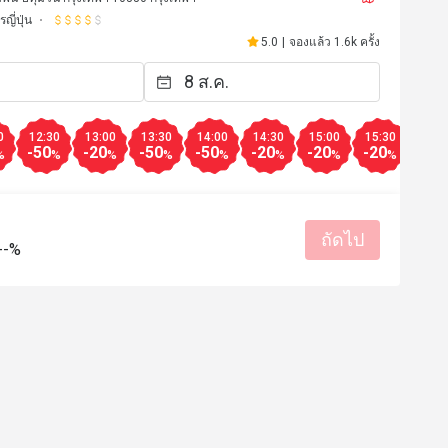
ญี่ปุ่น
5.0
|
จองแล้ว 1.6k ครั้ง
0
12:30
13:00
13:30
14:00
14:30
15:00
15:30
16:0
-50
-20
-50
-50
-20
-20
-20
-10
%
%
%
%
%
%
%
%
ถัดไป
--%
D************a
D
12 ก.ค. 2569
20 มิ.ย. 2
ราคาสมเหตุสมผล
บริการดี
รสชาติอร่อย
ราคาสมเหตุสม
ท
สถานที่สะอาด
เหมาะกับการสังสรรค์
เหมาะกับการเดท
สถานที่สะอ