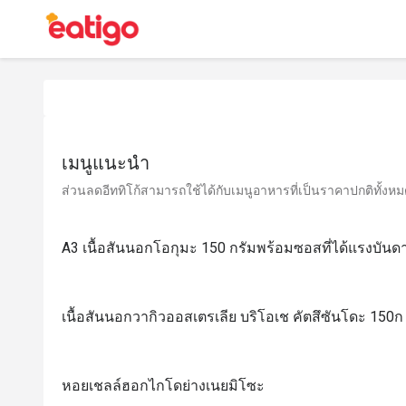
เมนูแนะนำ
ส่วนลดอีททิโก้สามารถใช้ได้กับเมนูอาหารที่เป็นราคาปกติทั้งหมด 
A3 เนื้อสันนอกโอกุมะ 150 กรัมพร้อมซอสที่ได้แรงบัน
เนื้อสันนอกวากิวออสเตรเลีย บริโอเช คัตสึซันโดะ 150ก
หอยเชลล์ฮอกไกโดย่างเนยมิโซะ