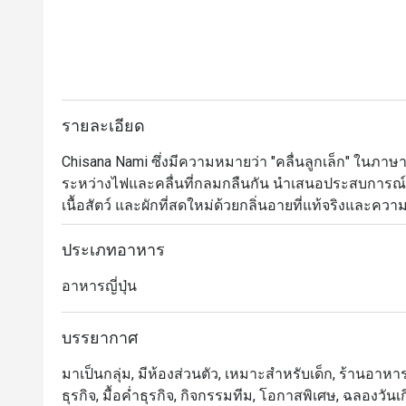
รายละเอียด
Chisana Nami ซึ่งมีความหมายว่า "คลื่นลูกเล็ก" ในภา
ระหว่างไฟและคลื่นที่กลมกลืนกัน นำเสนอประสบการณ์เ
เนื้อสัตว์ และผักที่สดใหม่ด้วยกลิ่นอายที่แท้จริงแล
อาหารมีการออกแบบร่วมสมัยที่ทันสมัยพร้อมบรรยากาศที่ห
ด้วยโทนสีอบอุ่นของเก้าอี้ไม้และหนังรอบเคาน์เตอร์หินอ
ประเภทอาหาร
อาหารญี่ปุ่น
บรรยากาศ
มาเป็นกลุ่ม, มีห้องส่วนตัว, เหมาะสำหรับเด็ก, ร้านอาหาร
ธุรกิจ, มื้อค่ำธุรกิจ, กิจกรรมทีม, โอกาสพิเศษ, ฉลองวั