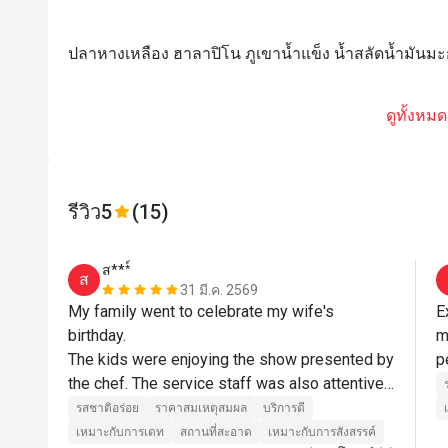
ปลาหางเหลือง ฮาลาปิโน ภูเขาน้ำแข็ง น้ำสลัดน้ำมันมะ
ดูทั้งหมด
รีวิว
5
(15)
ส***์
ส
31 มี.ค. 2569
My family went to celebrate my wife's 
E
birthday.

m
The kids were enjoying the show presented by 
the chef. The service staff was also attentive 
and helpful. Always asking if they could assist 
รสชาติอร่อย
ราคาสมเหตุสมผล
บริการดี
more.

เหมาะกับการเดท
สถานที่สะอาด
เหมาะกับการสังสรรค์