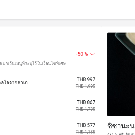
-50 %
ยกเว้นเมนูที่ระบุไว้ในเงื่อนไขพิเศษ
THB 997
ดาลใจจากสาเก
THB 1,995
THB 867
THB 1,735
ชิซานะน
THB 577
THB 1,155
494 ถ.เพลินจิต ลุ