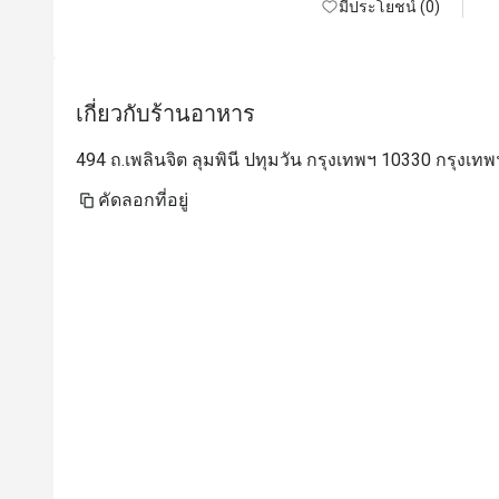
As for the food, it was delicious. The 
มีประโยชน์ (0)
restaurant itself is nice and clean.

The restaurant and staffs somehow surprised 
us by bringing an Ice cream top with a candle 
เกี่ยวกับร้านอาหาร
for my wife's birthday. Almost all the staff 
came out to sing Happy Birthday for my wife. 
494 ถ.เพลินจิต ลุมพินี ปทุมวัน กรุงเทพฯ 10330 กรุงเทพ
She was very happy about it. These small 
details create a remembrance in our mind and 
คัดลอกที่อยู่
we will definitely come back.

Wife is happy, kids are happy - I am happy.

Thank you to the team for your great service 
and delicious food. We will definitely visit 
again.