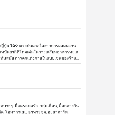
ษาญี่ปุ่น ได้รับแรงบันดาลใจจากการผสมผสาน
ทปันยากิที่โดดเด่นในการเตรียมอาหารทะเล 
ะความทันสมัย การตกแต่งภายในแบบเซนของร้าน
รูหรา พื้นที่นี้โดดเด่นด้วยโทนสีเดียว เน้น
่อนอันมีสไตล์
สบายๆ, มื้อครอบครัว, กลุ่มเพื่อน, มื้อกลางวัน
นเกิด, โอมากาเสะ, อาหารชุด, อะลาคาร์ท,