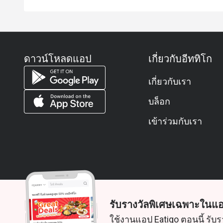
ดาวน์โหลดแอป
เกี่ยวกับอีททิโก
เกี่ยวกับเรา
บล็อก
เข้าร่วมกับเรา
รับรางวัลพิเศษเฉพาะในแอ
© 2026 Zoek. สงวนลิขสิทธิ์
ใช้งานแอป Eatigo ตอนนี้ รับร