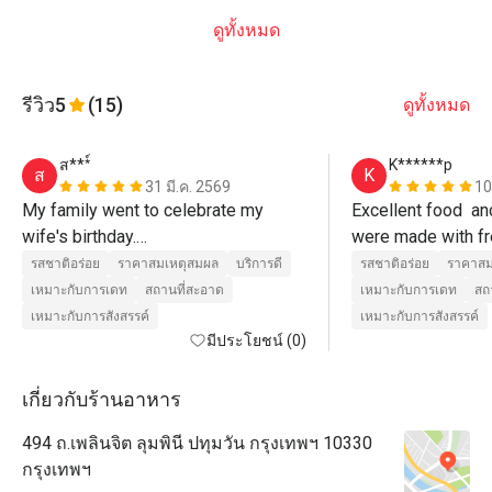
ดูทั้งหมด
รีวิว
5
(15)
ดูทั้งหมด
ส***์
K******p
ส
K
31 มี.ค. 2569
10
My family went to celebrate my 
Excellent food  an
wife's birthday.

were made with fr
The kids were enjoying the show 
and cooked to perfe
รสชาติอร่อย
ราคาสมเหตุสมผล
บริการดี
รสชาติอร่อย
ราคาสม
presented by the chef. The service 
us. 
เหมาะกับการเดท
สถานที่สะอาด
เหมาะกับการเดท
สถ
staff was also attentive and helpful. 
เหมาะกับการสังสรรค์
เหมาะกับการสังสรรค์
Always asking if they could assist 
มีประโยชน์ (0)
more.

As for the food, it was delicious. The 
เกี่ยวกับร้านอาหาร
restaurant itself is nice and clean.

494 ถ.เพลินจิต ลุมพินี ปทุมวัน กรุงเทพฯ 10330
The restaurant and staffs somehow 
กรุงเทพฯ
surprised us by bringing an Ice 