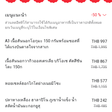
เมนูแนะนำ
-50 %
ส่วนลดอีททิโก้สามารถใช้ได้กับเมนูอาหารที่เป็นราคาปกติทั้งหมด
ยกเว้นเมนูที่ระบุไว้ในเงื่อนไขพิเศษ
A3 เนื้อสันนอกโอกุมะ 150 กรัมพร้อมซอสที่
THB 997
ได้แรงบันดาลใจจากสาเก
THB 1,995
เนื้อสันนอกวากิวออสเตรเลีย บริโอเช คัตสึซัน
THB 867
โดะ 150ก
THB 1,735
THB 577
หอยเชลล์ฮอกไกโดย่างเนยมิโซะ
THB 1,155
ปลาหางเหลือง ฮาลาปิโน ภูเขาน้ำแข็ง น้ำ
THB 242
สลัดน้ำมันมะกอกยูสุ
THB 485