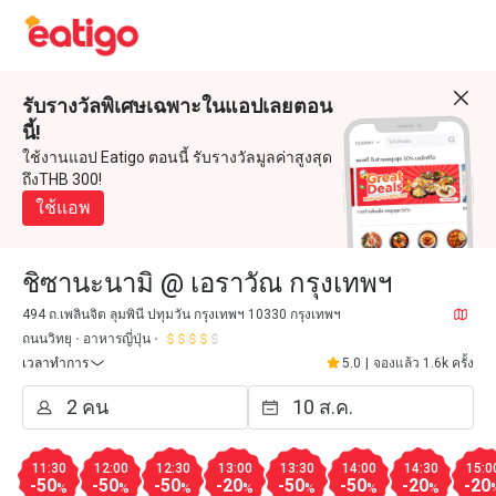
รับรางวัลพิเศษเฉพาะในแอปเลยตอน
นี้!
ใช้งานแอป Eatigo ตอนนี้ รับรางวัลมูลค่าสูงสุด
ถึงTHB 300!
ใช้แอพ
ชิซานะนามิ @ เอราวัณ กรุงเทพฯ
494 ถ.เพลินจิต ลุมพินี ปทุมวัน กรุงเทพฯ 10330 กรุงเทพฯ
ถนนวิทยุ
อาหารญี่ปุ่น
เวลาทำการ
5.0
|
จองแล้ว 1.6k ครั้ง
11:30
12:00
12:30
13:00
13:30
14:00
14:30
15:0
-50
-50
-50
-20
-50
-50
-20
-20
%
%
%
%
%
%
%