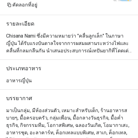
cream top with a candle for my 
คัดลอกที่อยู่
wife's birthday. Almost all the staff 
came out to sing Happy Birthday for 
รายละเอียด
my wife. She was very happy about 
it. These small details create a 
Chisana Nami ซึ่งมีความหมายว่า "คลื่นลูกเล็ก" ในภาษา
remembrance in our mind and we will 
ญี่ปุ่น ได้รับแรงบันดาลใจจากการผสมผสานระหว่างไฟและ
definitely come back.

คลื่นที่กลมกลืนกัน นำเสนอประสบการณ์เทปันยากิที่โดดเด่น
ในการเตรียมอาหารทะเล เนื้อสัตว์ และผักที่สดใหม่ด้วยกลิ่น
Wife is happy, kids are happy - I am 
อายที่แท้จริงและความทันสมัย การตกแต่งภายในแบบเซน
ประเภทอาหาร
happy.

ของร้านอาหารมีการออกแบบร่วมสมัยที่ทันสมัยพร้อม
บรรยากาศที่หรูหรา พื้นที่นี้โดดเด่นด้วยโทนสีเดียว เน้นด้วย
อาหารญี่ปุ่น
Thank you to the team for your great 
โทนสีอบอุ่นของเก้าอี้ไม้และหนังรอบเคาน์เตอร์หินอ่อนอันมี
service and delicious food. We will 
สไตล์
บรรยากาศ
definitely visit again.
มาเป็นกลุ่ม, มีห้องส่วนตัว, เหมาะสำหรับเด็ก, ร้านอาหารส
บายๆ, มื้อครอบครัว, กลุ่มเพื่อน, มื้อกลางวันธุรกิจ, มื้อค่ำ
ธุรกิจ, กิจกรรมทีม, โอกาสพิเศษ, ฉลองวันเกิด, โอมากาเสะ,
อาหารชุด, อะลาคาร์ท, ค็อกเทลแบบพิเศษ, สาเก, ค็อกเทล,