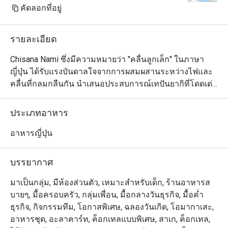
cream top with a candle for my 
คัดลอกที่อยู่
wife's birthday. Almost all the staff 
came out to sing Happy Birthday for 
รายละเอียด
my wife. She was very happy about 
it. These small details create a 
Chisana Nami ซึ่งมีความหมายว่า "คลื่นลูกเล็ก" ในภาษา
remembrance in our mind and we will 
ญี่ปุ่น ได้รับแรงบันดาลใจจากการผสมผสานระหว่างไฟและ
definitely come back.

คลื่นที่กลมกลืนกัน นำเสนอประสบการณ์เทปันยากิที่โดดเด่น
ในการเตรียมอาหารทะเล เนื้อสัตว์ และผักที่สดใหม่ด้วยกลิ่น
Wife is happy, kids are happy - I am 
อายที่แท้จริงและความทันสมัย การตกแต่งภายในแบบเซน
ประเภทอาหาร
happy.

ของร้านอาหารมีการออกแบบร่วมสมัยที่ทันสมัยพร้อม
บรรยากาศที่หรูหรา พื้นที่นี้โดดเด่นด้วยโทนสีเดียว เน้นด้วย
อาหารญี่ปุ่น
Thank you to the team for your great 
โทนสีอบอุ่นของเก้าอี้ไม้และหนังรอบเคาน์เตอร์หินอ่อนอันมี
service and delicious food. We will 
สไตล์
บรรยากาศ
definitely visit again.
มาเป็นกลุ่ม, มีห้องส่วนตัว, เหมาะสำหรับเด็ก, ร้านอาหารส
บายๆ, มื้อครอบครัว, กลุ่มเพื่อน, มื้อกลางวันธุรกิจ, มื้อค่ำ
ธุรกิจ, กิจกรรมทีม, โอกาสพิเศษ, ฉลองวันเกิด, โอมากาเสะ,
อาหารชุด, อะลาคาร์ท, ค็อกเทลแบบพิเศษ, สาเก, ค็อกเทล,