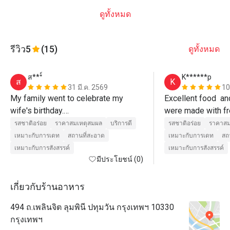
ดูทั้งหมด
รีวิว
5
(15)
ดูทั้งหมด
ส***์
K******p
ส
K
31 มี.ค. 2569
10
My family went to celebrate my 
Excellent food  an
wife's birthday.

were made with fr
The kids were enjoying the show 
and cooked to perfe
รสชาติอร่อย
ราคาสมเหตุสมผล
บริการดี
รสชาติอร่อย
ราคาสม
presented by the chef. The service 
us. 
เหมาะกับการเดท
สถานที่สะอาด
เหมาะกับการเดท
สถ
staff was also attentive and helpful. 
เหมาะกับการสังสรรค์
เหมาะกับการสังสรรค์
Always asking if they could assist 
มีประโยชน์ (0)
more.

As for the food, it was delicious. The 
เกี่ยวกับร้านอาหาร
restaurant itself is nice and clean.

494 ถ.เพลินจิต ลุมพินี ปทุมวัน กรุงเทพฯ 10330
The restaurant and staffs somehow 
กรุงเทพฯ
surprised us by bringing an Ice 