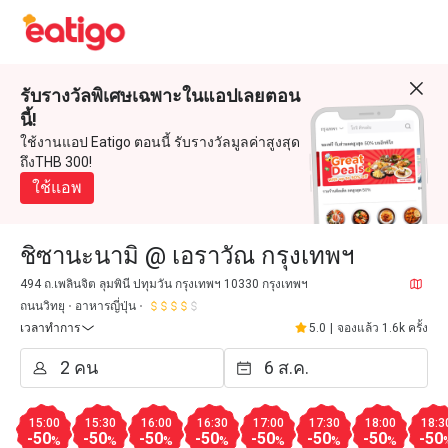
รับรางวัลพิเศษเฉพาะในแอปเลยตอน
นี้!
ใช้งานแอป Eatigo ตอนนี้ รับรางวัลมูลค่าสูงสุด
ถึงTHB 300!
ใช้แอพ
ชิซานะนามิ @ เอราวัณ กรุงเทพฯ
494 ถ.เพลินจิต ลุมพินี ปทุมวัน กรุงเทพฯ 10330 กรุงเทพฯ
ถนนวิทยุ
อาหารญี่ปุ่น
เวลาทำการ
5.0
|
จองแล้ว 1.6k ครั้ง
15:00
15:30
16:00
16:30
17:00
17:30
18:00
18:3
-50
-50
-50
-50
-50
-50
-50
-50
%
%
%
%
%
%
%