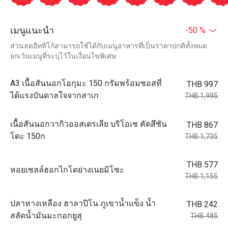
เมนูแนะนำ
-50 %
ส่วนลดอีททิโก้สามารถใช้ได้กับเมนูอาหารที่เป็นราคาปกติทั้งหมด
ยกเว้นเมนูที่ระบุไว้ในเงื่อนไขพิเศษ
A3 เนื้อสันนอกโอกุมะ 150 กรัมพร้อมซอสที่
THB 997
ได้แรงบันดาลใจจากสาเก
THB 1,995
เนื้อสันนอกวากิวออสเตรเลีย บริโอเช คัตสึซัน
THB 867
โดะ 150ก
THB 1,735
THB 577
หอยเชลล์ฮอกไกโดย่างเนยมิโซะ
THB 1,155
ปลาหางเหลือง ฮาลาปิโน ภูเขาน้ำแข็ง น้ำ
THB 242
สลัดน้ำมันมะกอกยูสุ
THB 485