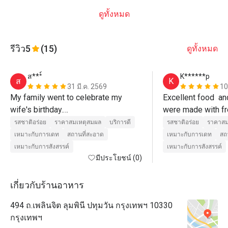
ดูทั้งหมด
รีวิว
5
(15)
ดูทั้งหมด
ส***์
K******p
ส
K
31 มี.ค. 2569
10
My family went to celebrate my 
Excellent food  an
wife's birthday.

were made with fr
The kids were enjoying the show 
and cooked to perfe
รสชาติอร่อย
ราคาสมเหตุสมผล
บริการดี
รสชาติอร่อย
ราคาสม
presented by the chef. The service 
us. 
เหมาะกับการเดท
สถานที่สะอาด
เหมาะกับการเดท
สถ
staff was also attentive and helpful. 
เหมาะกับการสังสรรค์
เหมาะกับการสังสรรค์
Always asking if they could assist 
มีประโยชน์ (0)
more.

As for the food, it was delicious. The 
เกี่ยวกับร้านอาหาร
restaurant itself is nice and clean.

494 ถ.เพลินจิต ลุมพินี ปทุมวัน กรุงเทพฯ 10330
The restaurant and staffs somehow 
กรุงเทพฯ
surprised us by bringing an Ice 