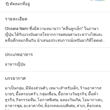
cream top with a candle for my 
คัดลอกที่อยู่
wife's birthday. Almost all the staff 
came out to sing Happy Birthday for 
รายละเอียด
my wife. She was very happy about 
it. These small details create a 
Chisana Nami ซึ่งมีความหมายว่า "คลื่นลูกเล็ก" ในภาษา
remembrance in our mind and we will 
ญี่ปุ่น ได้รับแรงบันดาลใจจากการผสมผสานระหว่างไฟและ
definitely come back.

คลื่นที่กลมกลืนกัน นำเสนอประสบการณ์เทปันยากิที่โดดเด่น
ในการเตรียมอาหารทะเล เนื้อสัตว์ และผักที่สดใหม่ด้วยกลิ่น
Wife is happy, kids are happy - I am 
อายที่แท้จริงและความทันสมัย การตกแต่งภายในแบบเซน
ประเภทอาหาร
happy.

ของร้านอาหารมีการออกแบบร่วมสมัยที่ทันสมัยพร้อม
บรรยากาศที่หรูหรา พื้นที่นี้โดดเด่นด้วยโทนสีเดียว เน้นด้วย
อาหารญี่ปุ่น
Thank you to the team for your great 
โทนสีอบอุ่นของเก้าอี้ไม้และหนังรอบเคาน์เตอร์หินอ่อนอันมี
service and delicious food. We will 
สไตล์
บรรยากาศ
definitely visit again.
มาเป็นกลุ่ม, มีห้องส่วนตัว, เหมาะสำหรับเด็ก, ร้านอาหารส
บายๆ, มื้อครอบครัว, กลุ่มเพื่อน, มื้อกลางวันธุรกิจ, มื้อค่ำ
ธุรกิจ, กิจกรรมทีม, โอกาสพิเศษ, ฉลองวันเกิด, โอมากาเสะ,
อาหารชุด, อะลาคาร์ท, ค็อกเทลแบบพิเศษ, สาเก, ค็อกเทล,