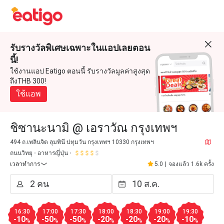
รับรางวัลพิเศษเฉพาะในแอปเลยตอน
นี้!
ใช้งานแอป Eatigo ตอนนี้ รับรางวัลมูลค่าสูงสุด
ถึงTHB 300!
ใช้แอพ
ชิซานะนามิ @ เอราวัณ กรุงเทพฯ
494 ถ.เพลินจิต ลุมพินี ปทุมวัน กรุงเทพฯ 10330 กรุงเทพฯ
ถนนวิทยุ
อาหารญี่ปุ่น
เวลาทำการ
5.0
|
จองแล้ว 1.6k ครั้ง
16:30
17:00
17:30
18:00
18:30
19:00
19:30
-10
-50
-50
-20
-20
-20
-10
%
%
%
%
%
%
%