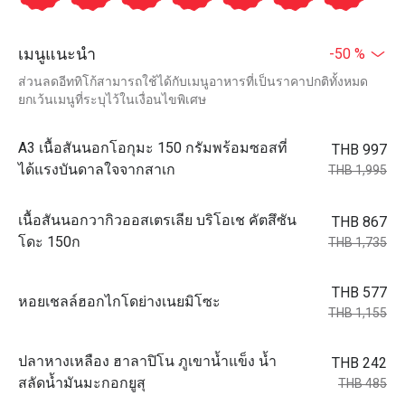
เมนูแนะนำ
-50 %
ส่วนลดอีททิโก้สามารถใช้ได้กับเมนูอาหารที่เป็นราคาปกติทั้งหมด
ยกเว้นเมนูที่ระบุไว้ในเงื่อนไขพิเศษ
A3 เนื้อสันนอกโอกุมะ 150 กรัมพร้อมซอสที่
THB 997
ได้แรงบันดาลใจจากสาเก
THB 1,995
เนื้อสันนอกวากิวออสเตรเลีย บริโอเช คัตสึซัน
THB 867
โดะ 150ก
THB 1,735
THB 577
หอยเชลล์ฮอกไกโดย่างเนยมิโซะ
THB 1,155
ปลาหางเหลือง ฮาลาปิโน ภูเขาน้ำแข็ง น้ำ
THB 242
สลัดน้ำมันมะกอกยูสุ
THB 485