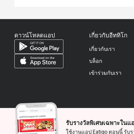
ดาวน์โหลดแอป
เกี่ยวกับอีททิโก
เกี่ยวกับเรา
บล็อก
เข้าร่วมกับเรา
รับรางวัลพิเศษเฉพาะในแอ
© 2026 Zoek. สงวนลิขสิทธิ์
ใช้งานแอป Eatigo ตอนนี้ รับร