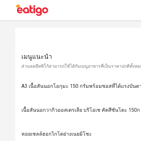
เมนูแนะนำ
ส่วนลดอีททิโก้สามารถใช้ได้กับเมนูอาหารที่เป็นราคาปกติทั้งหมด 
A3 เนื้อสันนอกโอกุมะ 150 กรัมพร้อมซอสที่ได้แรงบัน
เนื้อสันนอกวากิวออสเตรเลีย บริโอเช คัตสึซันโดะ 150ก
หอยเชลล์ฮอกไกโดย่างเนยมิโซะ