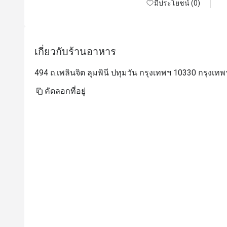
As for the food, it was delicious. The 
มีประโยชน์ (0)
restaurant itself is nice and clean.

The restaurant and staffs somehow surprised 
us by bringing an Ice cream top with a candle 
เกี่ยวกับร้านอาหาร
for my wife's birthday. Almost all the staff 
came out to sing Happy Birthday for my wife. 
494 ถ.เพลินจิต ลุมพินี ปทุมวัน กรุงเทพฯ 10330 กรุงเทพ
She was very happy about it. These small 
details create a remembrance in our mind and 
คัดลอกที่อยู่
we will definitely come back.

Wife is happy, kids are happy - I am happy.

Thank you to the team for your great service 
and delicious food. We will definitely visit 
again.