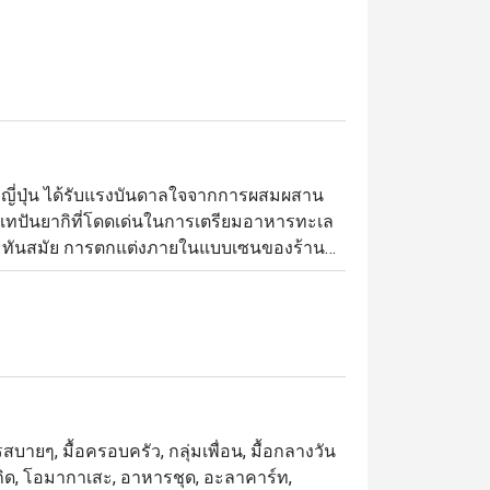
ษาญี่ปุ่น ได้รับแรงบันดาลใจจากการผสมผสาน
ทปันยากิที่โดดเด่นในการเตรียมอาหารทะเล 
ะความทันสมัย การตกแต่งภายในแบบเซนของร้าน
รูหรา พื้นที่นี้โดดเด่นด้วยโทนสีเดียว เน้น
่อนอันมีสไตล์
สบายๆ, มื้อครอบครัว, กลุ่มเพื่อน, มื้อกลางวัน
นเกิด, โอมากาเสะ, อาหารชุด, อะลาคาร์ท,