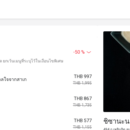
-50 %
ยกเว้นเมนูที่ระบุไว้ในเงื่อนไขพิเศษ
THB 997
ดาลใจจากสาเก
THB 1,995
THB 867
THB 1,735
ชิซานะน
THB 577
THB 1,155
494 ถ.เพลินจิต ลุ