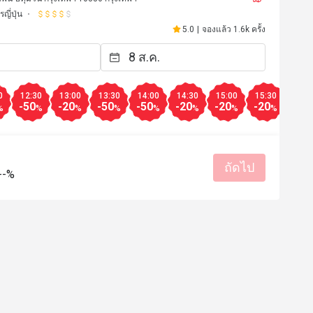
ญี่ปุ่น
5.0
|
จองแล้ว 1.6k ครั้ง
0
12:30
13:00
13:30
14:00
14:30
15:00
15:30
16:0
-50
-20
-50
-50
-20
-20
-20
-10
%
%
%
%
%
%
%
%
ถัดไป
--%
D************a
D
12 ก.ค. 2569
20 มิ.ย. 2
ราคาสมเหตุสมผล
บริการดี
รสชาติอร่อย
ราคาสมเหตุสม
ท
สถานที่สะอาด
เหมาะกับการสังสรรค์
เหมาะกับการเดท
สถานที่สะอ