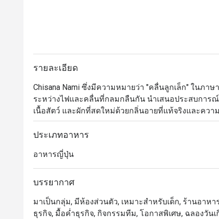
รายละเอียด
Chisana Nami ซึ่งมีความหมายว่า "คลื่นลูกเล็ก" ในภา
ระหว่างไฟและคลื่นที่กลมกลืนกัน นำเสนอประสบการณ์เ
เนื้อสัตว์ และผักที่สดใหม่ด้วยกลิ่นอายที่แท้จริงแล
อาหารมีการออกแบบร่วมสมัยที่ทันสมัยพร้อมบรรยากาศที่ห
ด้วยโทนสีอบอุ่นของเก้าอี้ไม้และหนังรอบเคาน์เตอร์หินอ
ประเภทอาหาร
อาหารญี่ปุ่น
บรรยากาศ
มาเป็นกลุ่ม, มีห้องส่วนตัว, เหมาะสำหรับเด็ก, ร้านอาหาร
ธุรกิจ, มื้อค่ำธุรกิจ, กิจกรรมทีม, โอกาสพิเศษ, ฉลองวั