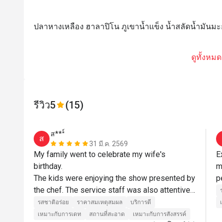
ปลาหางเหลือง ฮาลาปิโน ภูเขาน้ำแข็ง น้ำสลัดน้ำมันมะ
ดูทั้งหมด
รีวิว
5
(15)
ส***์
ส
31 มี.ค. 2569
My family went to celebrate my wife's 
E
birthday.

m
The kids were enjoying the show presented by 
the chef. The service staff was also attentive 
and helpful. Always asking if they could assist 
รสชาติอร่อย
ราคาสมเหตุสมผล
บริการดี
more.

เหมาะกับการเดท
สถานที่สะอาด
เหมาะกับการสังสรรค์