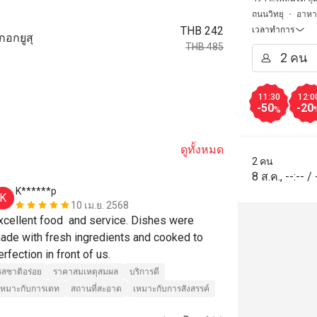
ถนนวิทยุ
อาหาร
THB 242
เวลาทำการ
กอกยูสุ
THB 485
11:30
12:0
-50
-20
%
ดูทั้งหมด
2 คน
8 ส.ค.
,
--:--
/
K******p
S******t
K
S
10 เม.ย. 2568
xcellent food  and service. Dishes were 
รสชาติอร่อย
ade with fresh ingredients and cooked to 
เหมาะกับการเด
perfection in front of us. 
รสชาติอร่อย
ราคาสมเหตุสมผล
บริการดี
เหมาะกับการเดท
สถานที่สะอาด
เหมาะกับการสังสรรค์