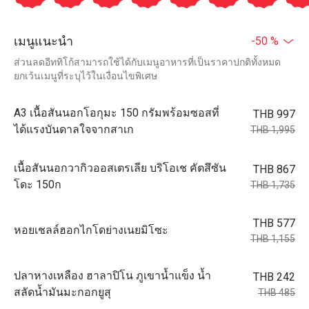
เมนูแนะนำ
-50 %
ส่วนลดอีททิโก้สามารถใช้ได้กับเมนูอาหารที่เป็นราคาปกติทั้งหมด
ยกเว้นเมนูที่ระบุไว้ในเงื่อนไขพิเศษ
A3 เนื้อสันนอกโอกุมะ 150 กรัมพร้อมซอสที่
THB 997
ได้แรงบันดาลใจจากสาเก
THB 1,995
เนื้อสันนอกวากิวออสเตรเลีย บริโอเช คัตสึซัน
THB 867
โดะ 150ก
THB 1,735
THB 577
หอยเชลล์ฮอกไกโดย่างเนยมิโซะ
THB 1,155
ปลาหางเหลือง ฮาลาปิโน ภูเขาน้ำแข็ง น้ำ
THB 242
สลัดน้ำมันมะกอกยูสุ
THB 485