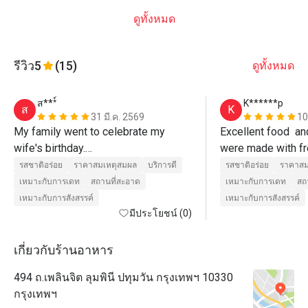
ดูทั้งหมด
รีวิว
5
(15)
ดูทั้งหมด
ส***์
K******p
ส
K
31 มี.ค. 2569
10
My family went to celebrate my 
Excellent food  an
wife's birthday.

were made with fr
The kids were enjoying the show 
and cooked to perfe
รสชาติอร่อย
ราคาสมเหตุสมผล
บริการดี
รสชาติอร่อย
ราคาสม
presented by the chef. The service 
us. 
เหมาะกับการเดท
สถานที่สะอาด
เหมาะกับการเดท
สถ
staff was also attentive and helpful. 
เหมาะกับการสังสรรค์
เหมาะกับการสังสรรค์
Always asking if they could assist 
มีประโยชน์ (0)
more.

As for the food, it was delicious. The 
เกี่ยวกับร้านอาหาร
restaurant itself is nice and clean.

494 ถ.เพลินจิต ลุมพินี ปทุมวัน กรุงเทพฯ 10330
The restaurant and staffs somehow 
กรุงเทพฯ
surprised us by bringing an Ice 