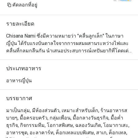
cream top with a candle for my 
คัดลอกที่อยู่
wife's birthday. Almost all the staff 
came out to sing Happy Birthday for 
รายละเอียด
my wife. She was very happy about 
it. These small details create a 
Chisana Nami ซึ่งมีความหมายว่า "คลื่นลูกเล็ก" ในภาษา
remembrance in our mind and we will 
ญี่ปุ่น ได้รับแรงบันดาลใจจากการผสมผสานระหว่างไฟและ
definitely come back.

คลื่นที่กลมกลืนกัน นำเสนอประสบการณ์เทปันยากิที่โดดเด่น
ในการเตรียมอาหารทะเล เนื้อสัตว์ และผักที่สดใหม่ด้วยกลิ่น
Wife is happy, kids are happy - I am 
อายที่แท้จริงและความทันสมัย การตกแต่งภายในแบบเซน
ประเภทอาหาร
happy.

ของร้านอาหารมีการออกแบบร่วมสมัยที่ทันสมัยพร้อม
บรรยากาศที่หรูหรา พื้นที่นี้โดดเด่นด้วยโทนสีเดียว เน้นด้วย
อาหารญี่ปุ่น
Thank you to the team for your great 
โทนสีอบอุ่นของเก้าอี้ไม้และหนังรอบเคาน์เตอร์หินอ่อนอันมี
service and delicious food. We will 
สไตล์
บรรยากาศ
definitely visit again.
มาเป็นกลุ่ม, มีห้องส่วนตัว, เหมาะสำหรับเด็ก, ร้านอาหารส
บายๆ, มื้อครอบครัว, กลุ่มเพื่อน, มื้อกลางวันธุรกิจ, มื้อค่ำ
ธุรกิจ, กิจกรรมทีม, โอกาสพิเศษ, ฉลองวันเกิด, โอมากาเสะ,
อาหารชุด, อะลาคาร์ท, ค็อกเทลแบบพิเศษ, สาเก, ค็อกเทล,