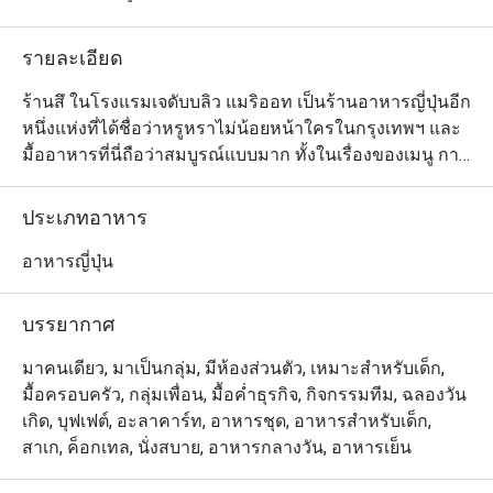
รายละเอียด
ร้านสึ ในโรงแรมเจดับบลิว แมริออท เป็นร้านอาหารญี่ปุ่นอีก
หนึ่งแห่งที่ได้ชื่อว่าหรูหราไม่น้อยหน้าใครในกรุงเทพฯ และ
มื้ออาหารที่นี่ถือว่าสมบูรณ์แบบมาก ทั้งในเรื่องของเมนู การ
บริการ และบรรยากาศการตกแต่งร้านแบบอาวองการ์ด ที่
สวยเรียบหรูและมีความล้ำนำสมัย โดยอาหารที่เชฟทำออก
ประเภทอาหาร
มาทุกจานนั้น มีรสชาติอร่อยตามสไตล์อาหารญี่ปุ่นต้นตำรับ
แท้ๆ เพราะปรุงโดยเชฟชาวญี่ปุ่นที่มีประสบการณ์ และมี
อาหารญี่ปุ่น
ความพิถีพิถันละเมียดละไมขั้นสุด แนะนำให้สั่งซาชิมิที่ทาง
ร้านใช้เฉพาะวัตถุดิบสดใหม่ที่ส่งตรงจากต่างประเทศเท่านั้น 
บรรยากาศ
โรลเนื้อวากิวเอ 5 สอดไส้ด้วยฟัวกราส์ สเต็กเนื้อวากิวมิยา
ซากิย่างบนแผ่นหินร้อน และอีกมากมาย
มาคนเดียว, มาเป็นกลุ่ม, มีห้องส่วนตัว, เหมาะสำหรับเด็ก,
มื้อครอบครัว, กลุ่มเพื่อน, มื้อค่ำธุรกิจ, กิจกรรมทีม, ฉลองวัน
เกิด, บุฟเฟต์, อะลาคาร์ท, อาหารชุด, อาหารสำหรับเด็ก,
สาเก, ค็อกเทล, นั่งสบาย, อาหารกลางวัน, อาหารเย็น