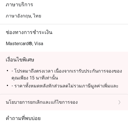
ภาษาบริการ
ภาษาอังกฤษ, ไทย
ช่องทางการชำระเงิน
Mastercard®, Visa
เงื่อนไขพิเศษ
- โปรดมาถึงตรงเวลา เนื่องจากเรารับประกันการจองของ
คุณเพียง 15 นาทีเท่านั้น
- ราคาทั้งหมดหลังหักส่วนลดไม่รวมภาษีมูลค่าเพิ่มและ
ค่าบริการ
*ส่วนลดไม่สามารถใช้ร่วมกับโปรโมชั่น ส่วนลด บัตร
นโยบายการยกเลิกและแก้ไขการจอง
กำนัล และบัตรเครดิตอื่นๆ ได้
**ส่วนลดไม่สามารถใช้สะสมคะแนน Marriott Bonvoy
คำถามที่พบบ่อย
และ Club Marriott milestones ได้