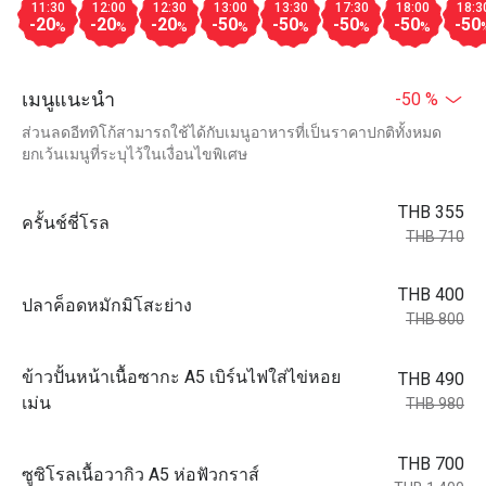
11:30
12:00
12:30
13:00
13:30
17:30
18:00
18:3
-20
-20
-20
-50
-50
-50
-50
-50
%
%
%
%
%
%
%
เมนูแนะนำ
-50 %
ส่วนลดอีททิโก้สามารถใช้ได้กับเมนูอาหารที่เป็นราคาปกติทั้งหมด
ยกเว้นเมนูที่ระบุไว้ในเงื่อนไขพิเศษ
THB 355
ครั้นช์ชี่โรล
THB 710
THB 400
ปลาค็อดหมักมิโสะย่าง
THB 800
ข้าวปั้นหน้าเนื้อซากะ A5 เบิร์นไฟใส่ไข่หอย
THB 490
เม่น
THB 980
THB 700
ซูซิโรลเนื้อวากิว A5 ห่อฟัวกราส์