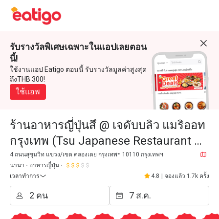
รับรางวัลพิเศษเฉพาะในแอปเลยตอน
นี้!
ใช้งานแอป Eatigo ตอนนี้ รับรางวัลมูลค่าสูงสุด
ถึงTHB 300!
ใช้แอพ
ร้านอาหารญี่ปุ่นสึ @ เจดับบลิว แมริออท
กรุงเทพ (Tsu Japanese Restaurant @
JW Marriott Bangkok)
4 ถนนสุขุมวิท แขวง/เขต คลองเตย กรุงเทพฯ 10110 กรุงเทพฯ
นานา
อาหารญี่ปุ่น
เวลาทำการ
4.8
|
จองแล้ว 1.7k ครั้ง