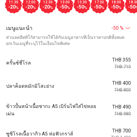
11:30
12:00
12:30
13:00
13:30
17:30
18:00
18:3
-20
-20
-20
-50
-50
-50
-50
-50
%
%
%
%
%
%
%
เมนูแนะนำ
-50 %
ส่วนลดอีททิโก้สามารถใช้ได้กับเมนูอาหารที่เป็นราคาปกติทั้งหมด
ยกเว้นเมนูที่ระบุไว้ในเงื่อนไขพิเศษ
THB 355
ครั้นช์ชี่โรล
THB 710
THB 400
ปลาค็อดหมักมิโสะย่าง
THB 800
ข้าวปั้นหน้าเนื้อซากะ A5 เบิร์นไฟใส่ไข่หอย
THB 490
เม่น
THB 980
THB 700
ซูซิโรลเนื้อวากิว A5 ห่อฟัวกราส์