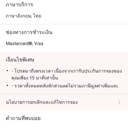
ภาษาบริการ
ภาษาอังกฤษ, ไทย
ช่องทางการชำระเงิน
Mastercard®, Visa
เงื่อนไขพิเศษ
- โปรดมาถึงตรงเวลา เนื่องจากเรารับประกันการจองของ
คุณเพียง 15 นาทีเท่านั้น
- ราคาทั้งหมดหลังหักส่วนลดไม่รวมภาษีมูลค่าเพิ่มและ
ค่าบริการ
*ส่วนลดไม่สามารถใช้ร่วมกับโปรโมชั่น ส่วนลด บัตร
นโยบายการยกเลิกและแก้ไขการจอง
กำนัล และบัตรเครดิตอื่นๆ ได้
**ส่วนลดไม่สามารถใช้สะสมคะแนน Marriott Bonvoy
คำถามที่พบบ่อย
และ Club Marriott milestones ได้