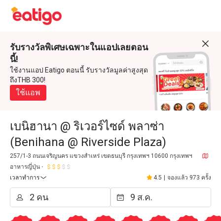
รับรางวัลพิเศษเฉพาะในแอปเลยตอน
นี้!
ใช้งานแอป Eatigo ตอนนี้ รับรางวัลมูลค่าสูงสุด
ถึงTHB 300!
ใช้แอพ
เบนิฮานา @ ริเวอร์ไซด์ พลาซ่า
(Benihana @ Riverside Plaza)
257/1-3 ถนนเจริญนคร แขวงสำเหร่ เขตธนบุรี กรุงเทพฯ 10600 กรุงเทพฯ
อาหารญี่ปุ่น
เวลาทำการ
4.5
|
จองแล้ว 973 ครั้ง