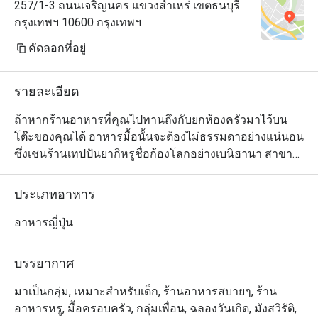
257/1-3 ถนนเจริญนคร แขวงสำเหร่ เขตธนบุรี
กรุงเทพฯ 10600 กรุงเทพฯ
คัดลอกที่อยู่
รายละเอียด
ถ้าหากร้านอาหารที่คุณไปทานถึงกับยกห้องครัวมาไว้บน
โต๊ะของคุณได้ อาหารมื้อนั้นจะต้องไม่ธรรมดาอย่างแน่นอน 
ซึ่งเชนร้านเทปปันยากิหรูชื่อก้องโลกอย่างเบนิฮานา สาขาริ
เวอร์ไซด์ พลาซ่า แห่งนี้ก็พร้อมมอบประสบการณ์แปลกใหม่
นั้นให้กับคุณแล้ว หลายคนทราบดีว่าเบนิฮานา เป็นร้านสเต็ก
ประเภทอาหาร
เฮ้าส์สไตล์ญี่ปุ่นที่มีเชฟมายืนทำอาหารให้คุณชมตรงหน้า 
แต่สิ่งที่คุณอาจจะยังไม่รู้คือ เชฟส่วนตัวของคุณนั้น นอกจาก
อาหารญี่ปุ่น
จะเชี่ยวชาญในศิลปะการทำอาหารแบบเทปปันยากิมากเป็น
พิเศษแล้ว พวกเขายังมีฝีมือในการแสดงโชว์ที่ไม่ธรรมดา
บรรยากาศ
ด้วย แนะนำให้มาลองฟังเสียงฉึบฉับเวลาที่เชฟแสดงวิทยา
ยุทธในการใช้ใบมีดอันคมกริบหั่นของ และสูดดมกลิ่นหอมๆ 
มาเป็นกลุ่ม, เหมาะสำหรับเด็ก, ร้านอาหารสบายๆ, ร้าน
ของเนื้อสัตว์สะดุ้งไฟในระหว่างที่เชฟเล่นกลกับเปลวไฟให้
อาหารหรู, มื้อครอบครัว, กลุ่มเพื่อน, ฉลองวันเกิด, มังสวิรัติ,