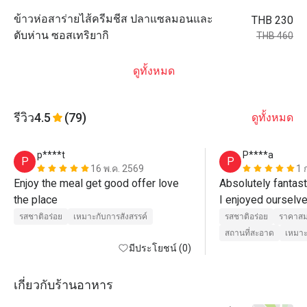
ข้าวห่อสาร่ายไส้ครีมชีส ปลาแซลมอนและ
THB 230
ตับห่าน ซอสเทริยากิ
THB 460
ดูทั้งหมด
รีวิว
4.5
(79)
ดูทั้งหมด
p****t
P****a
P
P
16 พ.ค. 2569
1 
Enjoy the meal get good offer love 
Absolutely fantast
the place
I enjoyed ourselve
The staff took grea
รสชาติอร่อย
เหมาะกับการสังสรรค์
รสชาติอร่อย
ราคาสม
the food was fres
สถานที่สะอาด
เหมาะ
มีประโยชน์ (0)
เกี่ยวกับร้านอาหาร