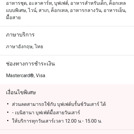
ชมกันแบบใกล้ชิด ร้านเปิดให้บริการมื้อกลางวันและเย็นทุก
อาหารชุด, อะลาคาร์ท, บุฟเฟต์, อาหารสำหรับเด็ก, ค็อกเทล
วัน และมื้อบรั๊นช์ในทุกวันเสาร์
แบบพิเศษ, ไวน์, สาเก, ค็อกเทล, อาหารกลางวัน, อาหารเย็น,
มื้อสาย
ภาษาบริการ
ภาษาอังกฤษ, ไทย
ช่องทางการชำระเงิน
Mastercard®, Visa
เงื่อนไขพิเศษ
ส่วนลดสามารถใช้กับ บุฟเฟต์บรั้นช์วันเสาร์ ได้
- เบนิฮานา บุฟเฟ่ต์มื้อสายวันเสาร์
ให้บริการทุกวันเสาร์เวลา 12.00 น.- 15.00 น.
ราคา 1,999++ ต่อท่านรวมชาเขียวและเครื่องดื่มซอฟท์