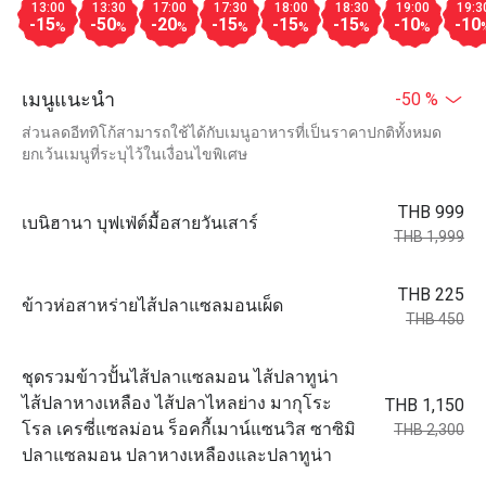
13:00
13:30
17:00
17:30
18:00
18:30
19:00
19:3
-15
-50
-20
-15
-15
-15
-10
-10
%
%
%
%
%
%
%
เมนูแนะนำ
-50 %
ส่วนลดอีททิโก้สามารถใช้ได้กับเมนูอาหารที่เป็นราคาปกติทั้งหมด
ยกเว้นเมนูที่ระบุไว้ในเงื่อนไขพิเศษ
THB 999
เบนิฮานา บุฟเฟ่ต์มื้อสายวันเสาร์
THB 1,999
THB 225
ข้าวห่อสาหร่ายไส้ปลาแซลมอนเผ็ด
THB 450
ชุดรวมข้าวปั้นไส้ปลาแซลมอน ไส้ปลาทูน่า
ไส้ปลาหางเหลือง ไส้ปลาไหลย่าง มากุโระ
THB 1,150
โรล เครซี่แซลม่อน ร็อคกี้เมาน์แซนวิส ซาซิมิ
THB 2,300
ปลาแซลมอน ปลาหางเหลืองและปลาทูน่า