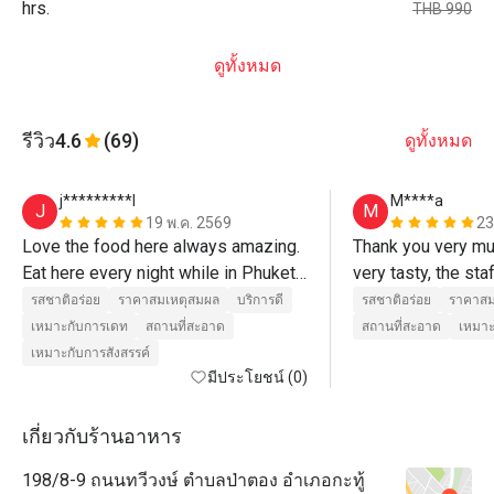
hrs.
THB 990
ดูทั้งหมด
รีวิว
4.6
(69)
ดูทั้งหมด
j*********l
М****а
J
М
19 พ.ค. 2569
23
Love the food here always amazing. 
Thank you very mu
Eat here every night while in Phuket. 
very tasty, the sta
Best hotel by far!! Kelly Manager 
and congratulated 
รสชาติอร่อย
ราคาสมเหตุสมผล
บริการดี
รสชาติอร่อย
ราคาสม
amazing!!
birthday
เหมาะกับการเดท
สถานที่สะอาด
สถานที่สะอาด
เหมาะ
เหมาะกับการสังสรรค์
มีประโยชน์ (0)
เกี่ยวกับร้านอาหาร
198/8-9 ถนนทวีวงษ์ ตำบลป่าตอง อำเภอกะทู้