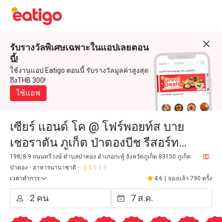
รับรางวัลพิเศษเฉพาะในแอปเลยตอน
นี้!
ใช้งานแอป Eatigo ตอนนี้ รับรางวัลมูลค่าสูงสุด
ถึงTHB 300!
ใช้แอพ
เซียร์ แอนด์ โค @ โฟร์พอยท์ส บาย
เชอราตัน ภูเก็ต ป่าตองบีช รีสอร์ท
(Sears & Co. @ Four Points by
198/8-9 ถนนทวีวงษ์ ตำบลป่าตอง อำเภอกะทู้ จังหวัดภูเก็ต 83150 ภูเก็ต
ป่าตอง
อาหารนานาชาติ
Sheraton Phuket Patong Beach)
เวลาทำการ
4.6
|
จองแล้ว 790 ครั้ง