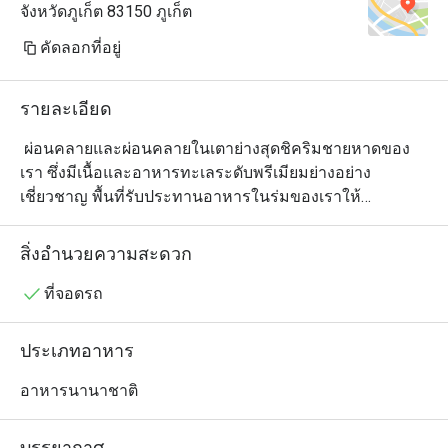
จังหวัดภูเก็ต 83150 ภูเก็ต
คัดลอกที่อยู่
รายละเอียด
 ผ่อนคลายและผ่อนคลายในเตาย่างสุดชิคริมชายหาดของ
เรา ซึ่งมีเนื้อและอาหารทะเลระดับพรีเมียมย่างอย่าง
เชี่ยวชาญ พื้นที่รับประทานอาหารในร่มของเราให้
บรรยากาศสบาย ๆ ในขณะที่ระเบียงกลางแจ้งมีสไตล์ที่ล้อม
รอบด้วยพันธุ์ไม้เขตร้อนเขียวชอุ่มมอบประสบการณ์กลาง
สิ่งอำนวยความสะดวก
แจ้งที่ไม่เหมือนใคร ตั้งแต่อาหารจานโปรดในตอนเช้าไป
จนถึงตัวเลือกอาหารกลางวันและอาหารเย็นแสนอร่อย 
ที่จอดรถ
Sears & Co. พร้อมให้บริการทุกรสนิยม
ประเภทอาหาร
อาหารนานาชาติ
บรรยากาศ