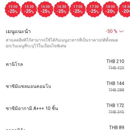
15:00
15:30
16:00
16:30
17:00
17:30
18:00
18:3
-25
-25
-25
-25
-25
-25
-20
-20
%
%
%
%
%
%
%
เมนูแนะนำ
-50 %
ส่วนลดอีททิโก้สามารถใช้ได้กับเมนูอาหารที่เป็นราคาปกติทั้งหมด
ยกเว้นเมนูที่ระบุไว้ในเงื่อนไขพิเศษ
THB 210
คานิโรล
THB 420
THB 144
ซาซิมิแซลมอนคอมโบ
THB 288
THB 172
ซาซิมิอากามิ A+++ 10 ชิ้น
THB 345
THB 89