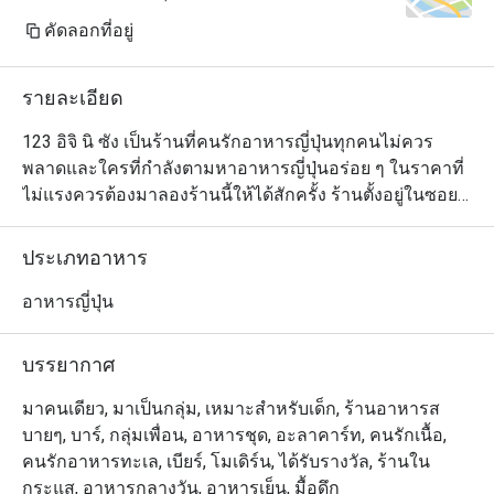
คัดลอกที่อยู่
รายละเอียด
123 อิจิ นิ ซัง เป็นร้านที่คนรักอาหารญี่ปุ่นทุกคนไม่ควร
พลาดและใครที่กำลังตามหาอาหารญี่ปุ่นอร่อย ๆ ในราคาที่
ไม่แรงควรต้องมาลองร้านนี้ให้ได้สักครั้ง ร้านตั้งอยู่ในซอย
สาทร 1 ใกล้กับโรงแรมไอบิส และมีเมนูให้เลือกหลากหลาย
ครบครันสมคำร่ำลือที่ว่ามีมากกว่า ""ซูชิที่เป็นซิกเนเจอร์"" 
ประเภทอาหาร
โดยเมนูที่แนะนำมีตั้งแต่ยากิโทริเสียบไม้ย่าง ซูชิสดใหม่
หน้าตาสวยงาม ไปจนถึงราเมงเสิร์ฟร้อนชามโตและสเต็ก
อาหารญี่ปุ่น
ต่าง ๆ
บรรยากาศ
มาคนเดียว, มาเป็นกลุ่ม, เหมาะสำหรับเด็ก, ร้านอาหารส
บายๆ, บาร์, กลุ่มเพื่อน, อาหารชุด, อะลาคาร์ท, คนรักเนื้อ,
คนรักอาหารทะเล, เบียร์, โมเดิร์น, ได้รับรางวัล, ร้านใน
กระแส, อาหารกลางวัน, อาหารเย็น, มื้อดึก