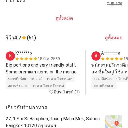
อากามิด้ง
THB 178
ดูทั้งหมด
รีวิว
4.7
(61)
ดูทั้งหมด
K******p
A*******a
K
A
18 มี.ค. 2569
18
Big portions and very friendly staff. 
พนักงานบริการดีม
Some premium items on the menue 
สด ชิ้นใหญ่ ใช้ส่
are not included in Eatigo but still a 
แทบทุกเมนู ซึ่งที่
รสชาติอร่อย
บริการดี
เหมาะกับการเดท
รสชาติอร่อย
บริการด
very big menue. Parking is available 
จอดรถได้ที่ ibis ชม
สถานที่สะอาด
เหมาะกับการสังสรรค์
สถานที่สะอาด
มีประโยชน์ (1)
for charge at the hotel next door. 
กับที่จอดรถโรงแร
เกี่ยวกับร้านอาหาร
27, 1 Soi Si Bamphen, Thung Maha Mek, Sathon,
Bangkok 10120 กรุงเทพฯ