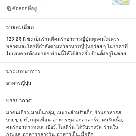
คัดลอกที่อยู่
รายละเอียด
123 อิจิ นิ ซัง เป็นร้านที่คนรักอาหารญี่ปุ่นทุกคนไม่ควร
พลาดและใครที่กำลังตามหาอาหารญี่ปุ่นอร่อย ๆ ในราคาที่
ไม่แรงควรต้องมาลองร้านนี้ให้ได้สักครั้ง ร้านตั้งอยู่ในซอย
สาทร 1 ใกล้กับโรงแรมไอบิส และมีเมนูให้เลือกหลากหลาย
ครบครันสมคำร่ำลือที่ว่ามีมากกว่า ""ซูชิที่เป็นซิกเนเจอร์"" 
ประเภทอาหาร
โดยเมนูที่แนะนำมีตั้งแต่ยากิโทริเสียบไม้ย่าง ซูชิสดใหม่
หน้าตาสวยงาม ไปจนถึงราเมงเสิร์ฟร้อนชามโตและสเต็ก
อาหารญี่ปุ่น
ต่าง ๆ
บรรยากาศ
มาคนเดียว, มาเป็นกลุ่ม, เหมาะสำหรับเด็ก, ร้านอาหารส
บายๆ, บาร์, กลุ่มเพื่อน, อาหารชุด, อะลาคาร์ท, คนรักเนื้อ,
คนรักอาหารทะเล, เบียร์, โมเดิร์น, ได้รับรางวัล, ร้านใน
กระแส, อาหารกลางวัน, อาหารเย็น, มื้อดึก