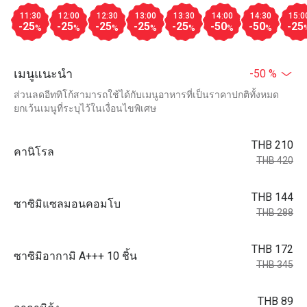
11:30
12:00
12:30
13:00
13:30
14:00
14:30
15:0
-25
-25
-25
-25
-25
-50
-50
-25
%
%
%
%
%
%
%
เมนูแนะนำ
-50 %
ส่วนลดอีททิโก้สามารถใช้ได้กับเมนูอาหารที่เป็นราคาปกติทั้งหมด
ยกเว้นเมนูที่ระบุไว้ในเงื่อนไขพิเศษ
THB 210
คานิโรล
THB 420
THB 144
ซาซิมิแซลมอนคอมโบ
THB 288
THB 172
ซาซิมิอากามิ A+++ 10 ชิ้น
THB 345
THB 89