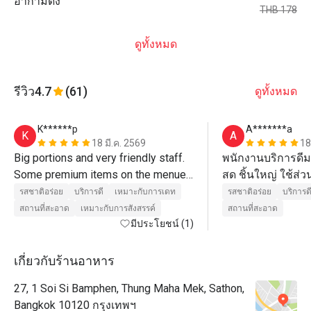
อากามิด้ง
THB 178
ดูทั้งหมด
รีวิว
4.7
(61)
ดูทั้งหมด
K******p
A*******a
K
A
18 มี.ค. 2569
18
Big portions and very friendly staff. 
พนักงานบริการดีม
Some premium items on the menue 
สด ชิ้นใหญ่ ใช้ส่
are not included in Eatigo but still a 
แทบทุกเมนู ซึ่งที่
รสชาติอร่อย
บริการดี
เหมาะกับการเดท
รสชาติอร่อย
บริการด
very big menue. Parking is available 
จอดรถได้ที่ ibis ชม
สถานที่สะอาด
เหมาะกับการสังสรรค์
สถานที่สะอาด
มีประโยชน์ (1)
for charge at the hotel next door. 
กับที่จอดรถโรงแร
เกี่ยวกับร้านอาหาร
27, 1 Soi Si Bamphen, Thung Maha Mek, Sathon,
Bangkok 10120 กรุงเทพฯ