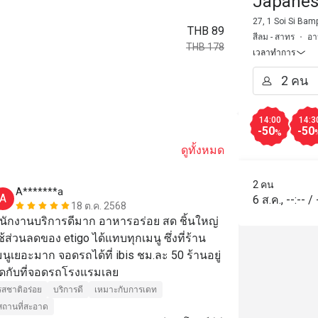
Japanes
27, 1 Soi Si Ba
THB 89
สีลม - สาทร
อา
THB 178
เวลาทำการ
14:00
14:3
-50
-50
%
ดูทั้งหมด
2 คน
A*******a
K**i
A
K
6 ส.ค.
,
--:--
/
18 ต.ค. 2568
นักงานบริการดีมาก อาหารอร่อย สด ชิ้นใหญ่ 
Very fresh fi
ช้ส่วนลดของ etigo ได้แทบทุกเมนู ซึ่งที่ร้าน
you for the 
มนูเยอะมาก จอดรถได้ที่ ibis ชม.ละ 50 ร้านอยู่
รสชาติอร่อย
ิดกับที่จอดรถโรงแรมเลย
รสชาติอร่อย
บริการดี
เหมาะกับการเดท
สถานที่สะอาด