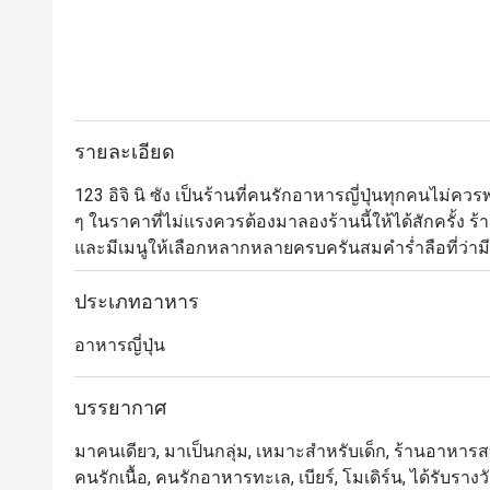
รายละเอียด
123 อิจิ นิ ซัง เป็นร้านที่คนรักอาหารญี่ปุ่นทุกคนไม่
ๆ ในราคาที่ไม่แรงควรต้องมาลองร้านนี้ให้ได้สักครั้ง ร
และมีเมนูให้เลือกหลากหลายครบครันสมคำร่ำลือที่ว่ามีมากก
แนะนำมีตั้งแต่ยากิโทริเสียบไม้ย่าง ซูชิสดใหม่หน้าต
สเต็กต่าง ๆ
ประเภทอาหาร
อาหารญี่ปุ่น
บรรยากาศ
มาคนเดียว, มาเป็นกลุ่ม, เหมาะสำหรับเด็ก, ร้านอาหารสบ
คนรักเนื้อ, คนรักอาหารทะเล, เบียร์, โมเดิร์น, ได้รับร