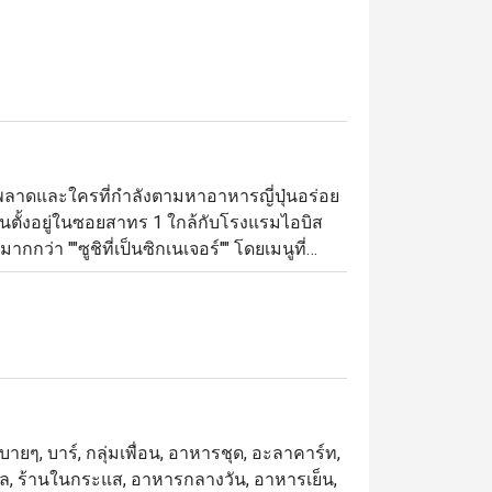
ควรพลาดและใครที่กำลังตามหาอาหารญี่ปุ่นอร่อย 
้านตั้งอยู่ในซอยสาทร 1 ใกล้กับโรงแรมไอบิส 
ว่า ""ซูชิที่เป็นซิกเนเจอร์"" โดยเมนูที่
าสวยงาม ไปจนถึงราเมงเสิร์ฟร้อนชามโตและ
ายๆ, บาร์, กลุ่มเพื่อน, อาหารชุด, อะลาคาร์ท,
างวัล, ร้านในกระแส, อาหารกลางวัน, อาหารเย็น,