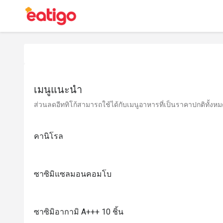
เมนูแนะนำ
ส่วนลดอีททิโก้สามารถใช้ได้กับเมนูอาหารที่เป็นราคาปกติทั้งหมด 
คานิโรล
ซาซิมิแซลมอนคอมโบ
ซาซิมิอากามิ A+++ 10 ชิ้น