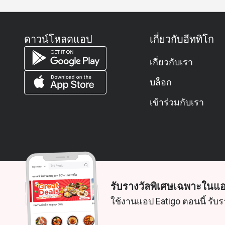
ดาวน์โหลดแอป
เกี่ยวกับอีททิโก
เกี่ยวกับเรา
บล็อก
เข้าร่วมกับเรา
รับรางวัลพิเศษเฉพาะในแอ
© 2026 Zoek. สงวนลิขสิทธิ์
ใช้งานแอป Eatigo ตอนนี้ รับร