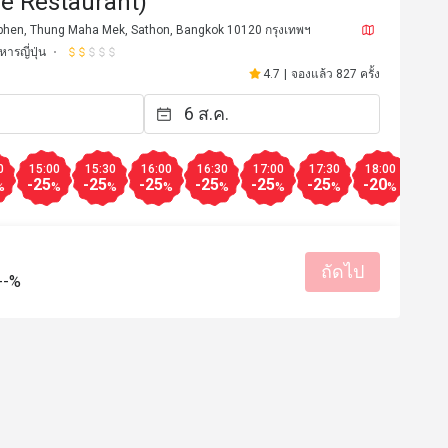
e Restaurant)
mphen, Thung Maha Mek, Sathon, Bangkok 10120 กรุงเทพฯ
หารญี่ปุ่น
4.7
|
จองแล้ว 827 ครั้ง
0
15:00
15:30
16:00
16:30
17:00
17:30
18:00
18:3
-25
-25
-25
-25
-25
-25
-20
-20
%
%
%
%
%
%
%
%
ถัดไป
p*****************
P
--%
25 ก.ย. 2568
18 ธ.ค. 2
sh and generous portions!) Thank 
อาหารสด อร่อย คุ้มค่าร
great service! 🐟✨
รสชาติอร่อย
บริการดี
สถานที่สะอาด