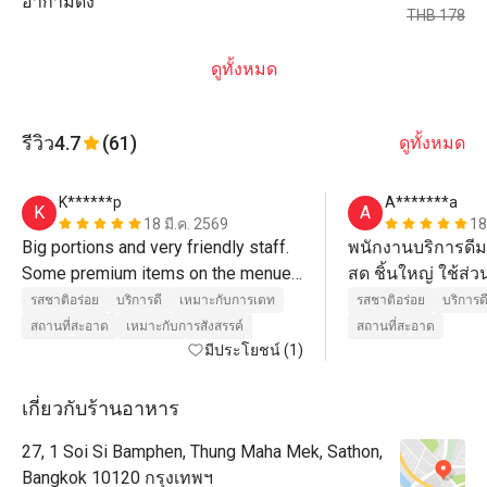
อากามิด้ง
THB 178
ดูทั้งหมด
รีวิว
4.7
(61)
ดูทั้งหมด
K******p
A*******a
K
A
18 มี.ค. 2569
18
Big portions and very friendly staff. 
พนักงานบริการดีม
Some premium items on the menue 
สด ชิ้นใหญ่ ใช้ส่
are not included in Eatigo but still a 
แทบทุกเมนู ซึ่งที่
รสชาติอร่อย
บริการดี
เหมาะกับการเดท
รสชาติอร่อย
บริการด
very big menue. Parking is available 
จอดรถได้ที่ ibis ชม
สถานที่สะอาด
เหมาะกับการสังสรรค์
สถานที่สะอาด
มีประโยชน์ (1)
for charge at the hotel next door. 
กับที่จอดรถโรงแร
เกี่ยวกับร้านอาหาร
27, 1 Soi Si Bamphen, Thung Maha Mek, Sathon,
Bangkok 10120 กรุงเทพฯ