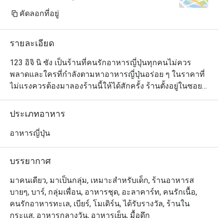
คัดลอกที่อยู่
รายละเอียด
123 อิจิ นิ ซัง เป็นร้านที่คนรักอาหารญี่ปุ่นทุกคนไม่ควร
พลาดและใครที่กำลังตามหาอาหารญี่ปุ่นอร่อย ๆ ในราคาที่
ไม่แรงควรต้องมาลองร้านนี้ให้ได้สักครั้ง ร้านตั้งอยู่ในซอย
สาทร 1 ใกล้กับโรงแรมไอบิส และมีเมนูให้เลือกหลากหลาย
ครบครันสมคำร่ำลือที่ว่ามีมากกว่า ""ซูชิที่เป็นซิกเนเจอร์"" 
ประเภทอาหาร
โดยเมนูที่แนะนำมีตั้งแต่ยากิโทริเสียบไม้ย่าง ซูชิสดใหม่
หน้าตาสวยงาม ไปจนถึงราเมงเสิร์ฟร้อนชามโตและสเต็ก
อาหารญี่ปุ่น
ต่าง ๆ
บรรยากาศ
มาคนเดียว, มาเป็นกลุ่ม, เหมาะสำหรับเด็ก, ร้านอาหารส
บายๆ, บาร์, กลุ่มเพื่อน, อาหารชุด, อะลาคาร์ท, คนรักเนื้อ,
คนรักอาหารทะเล, เบียร์, โมเดิร์น, ได้รับรางวัล, ร้านใน
กระแส, อาหารกลางวัน, อาหารเย็น, มื้อดึก