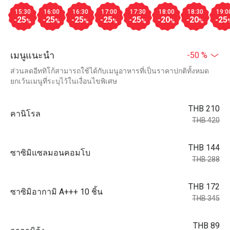
15:30
16:00
16:30
17:00
17:30
18:00
18:30
19:0
-25
-25
-25
-25
-25
-20
-20
-25
%
%
%
%
%
%
%
เมนูแนะนำ
-50 %
ส่วนลดอีททิโก้สามารถใช้ได้กับเมนูอาหารที่เป็นราคาปกติทั้งหมด
ยกเว้นเมนูที่ระบุไว้ในเงื่อนไขพิเศษ
THB 210
คานิโรล
THB 420
THB 144
ซาซิมิแซลมอนคอมโบ
THB 288
THB 172
ซาซิมิอากามิ A+++ 10 ชิ้น
THB 345
THB 89