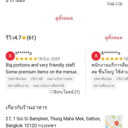
อากามิด้ง
THB 178
ดูทั้งหมด
รีวิว
4.7
(61)
ดูทั้งหมด
K******p
A*******a
K
A
18 มี.ค. 2569
18
Big portions and very friendly staff. 
พนักงานบริการดีม
Some premium items on the menue 
สด ชิ้นใหญ่ ใช้ส่
are not included in Eatigo but still a 
แทบทุกเมนู ซึ่งที่
รสชาติอร่อย
บริการดี
เหมาะกับการเดท
รสชาติอร่อย
บริการด
very big menue. Parking is available 
จอดรถได้ที่ ibis ชม
สถานที่สะอาด
เหมาะกับการสังสรรค์
สถานที่สะอาด
มีประโยชน์ (1)
for charge at the hotel next door. 
กับที่จอดรถโรงแร
เกี่ยวกับร้านอาหาร
27, 1 Soi Si Bamphen, Thung Maha Mek, Sathon,
Bangkok 10120 กรุงเทพฯ