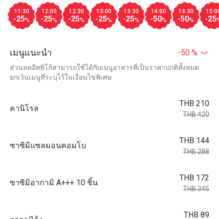
11:30
12:00
12:30
13:00
13:30
14:00
14:30
15:0
-25
-25
-25
-25
-25
-50
-50
-25
%
%
%
%
%
%
%
เมนูแนะนำ
-50 %
ส่วนลดอีททิโก้สามารถใช้ได้กับเมนูอาหารที่เป็นราคาปกติทั้งหมด
ยกเว้นเมนูที่ระบุไว้ในเงื่อนไขพิเศษ
THB 210
คานิโรล
THB 420
THB 144
ซาซิมิแซลมอนคอมโบ
THB 288
THB 172
ซาซิมิอากามิ A+++ 10 ชิ้น
THB 345
THB 89