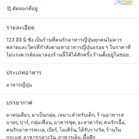
คัดลอกที่อยู่
รายละเอียด
123 อิจิ นิ ซัง เป็นร้านที่คนรักอาหารญี่ปุ่นทุกคนไม่ควร
พลาดและใครที่กำลังตามหาอาหารญี่ปุ่นอร่อย ๆ ในราคาที่
ไม่แรงควรต้องมาลองร้านนี้ให้ได้สักครั้ง ร้านตั้งอยู่ในซอย
สาทร 1 ใกล้กับโรงแรมไอบิส และมีเมนูให้เลือกหลากหลาย
ครบครันสมคำร่ำลือที่ว่ามีมากกว่า ""ซูชิที่เป็นซิกเนเจอร์"" 
ประเภทอาหาร
โดยเมนูที่แนะนำมีตั้งแต่ยากิโทริเสียบไม้ย่าง ซูชิสดใหม่
หน้าตาสวยงาม ไปจนถึงราเมงเสิร์ฟร้อนชามโตและสเต็ก
อาหารญี่ปุ่น
ต่าง ๆ
บรรยากาศ
มาคนเดียว, มาเป็นกลุ่ม, เหมาะสำหรับเด็ก, ร้านอาหารส
บายๆ, บาร์, กลุ่มเพื่อน, อาหารชุด, อะลาคาร์ท, คนรักเนื้อ,
คนรักอาหารทะเล, เบียร์, โมเดิร์น, ได้รับรางวัล, ร้านใน
กระแส, อาหารกลางวัน, อาหารเย็น, มื้อดึก