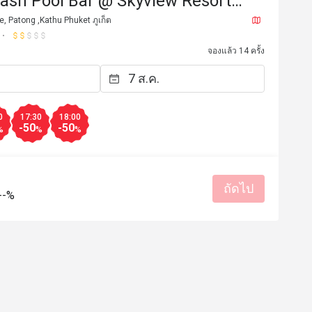
lash Pool Bar @ Skyview Resort
Patong Beach)
e, Patong ,Kathu Phuket ภูเก็ต
จองแล้ว 14 ครั้ง
0
17:30
18:00
-50
-50
%
%
%
ถัดไป
--%