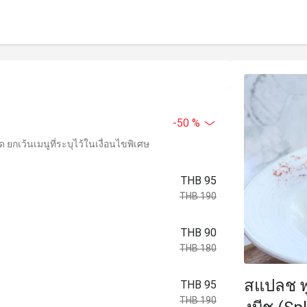
-50 %
ยกเว้นเมนูที่ระบุไว้ในเงื่อนไขพิเศษ
THB 95
THB 190
THB 90
THB 180
สแปลช พู
THB 95
THB 190