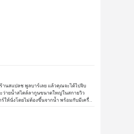
งร้านสแปลช พูลบาร์เลย แล้วคุณจะได้ไปจิบ
ว่ายน้ำสไตล์ลากูนขนาดใหญ่ในสกายวิว 
้บาร์ให้นั่งโดยไม่ต้องขึ้นจากน้ำ พร้อมกับมีเครื่อง
ิการหากคุณรู้สึกหิวด้วย เช่น ของทานเล่นอย่าง
ริต้าโฮมเมดก็น่าสนใจไม่แพ้กัน