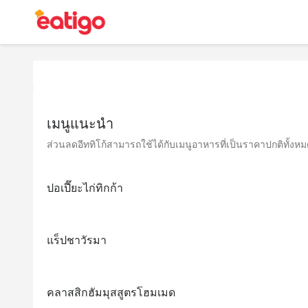
เมนูแนะนำ
ส่วนลดอีททิโก้สามารถใช้ได้กับเมนูอาหารที่เป็นราคาปกติทั้งหมด 
ปอเปี๊ยะไก่ทิกก้า
แร็ปชาวัรมา
คลาสสิกฮัมมุสสูตรโฮมเมด