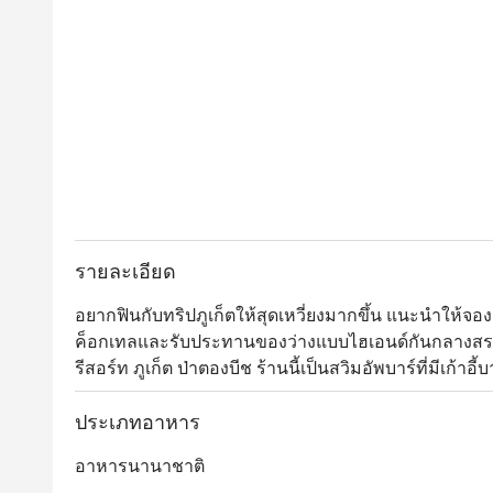
รายละเอียด
อยากฟินกับทริปภูเก็ตให้สุดเหวี่ยงมากขึ้น แนะนำให้จอ
ค็อกเทลและรับประทานของว่างแบบไฮเอนด์กันกลางสระ
รีสอร์ท ภูเก็ต ป่าตองบีช ร้านนี้เป็นสวิมอัพบาร์ที่มีเก้าอี
ดื่มเย็นๆ ที่คัดสรรมาอย่างดี และเมนูอาหารเลิศรสให้บร
ปอเปี๊ยะไก่ทิกก้า ฮัมมุสโฮมเมด หรือจะเป็นพิซซ่ามากา
ประเภทอาหาร
อาหารนานาชาติ