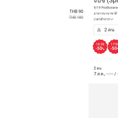
งบีช (Sp
Phuket 
9/19 Pisitkorane
THB 90
อาหารนานาชาติ
THB 180
เวลาทำการ
16:30
17:0
-50
-50
%
2 คน
7 ส.ค.
,
--:--
/