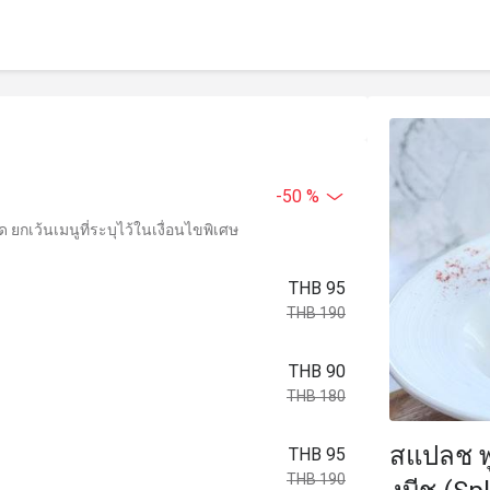
-50 %
ยกเว้นเมนูที่ระบุไว้ในเงื่อนไขพิเศษ
THB 95
THB 190
THB 90
THB 180
สแปลช พู
THB 95
THB 190