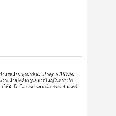
งร้านสแปลช พูลบาร์เลย แล้วคุณจะได้ไปจิบ
ว่ายน้ำสไตล์ลากูนขนาดใหญ่ในสกายวิว 
้บาร์ให้นั่งโดยไม่ต้องขึ้นจากน้ำ พร้อมกับมีเครื่อง
ิการหากคุณรู้สึกหิวด้วย เช่น ของทานเล่นอย่าง
ริต้าโฮมเมดก็น่าสนใจไม่แพ้กัน