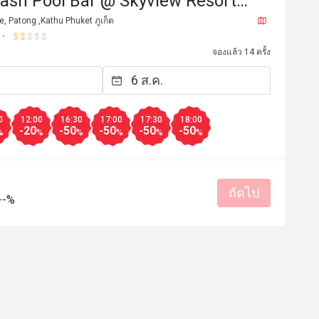
lash Pool Bar @ Skyview Resort
Patong Beach)
e, Patong ,Kathu Phuket ภูเก็ต
จองแล้ว 14 ครั้ง
0
12:00
16:30
17:00
17:30
18:00
-20
-50
-50
-50
-50
%
%
%
%
%
%
ถัดไป
--%