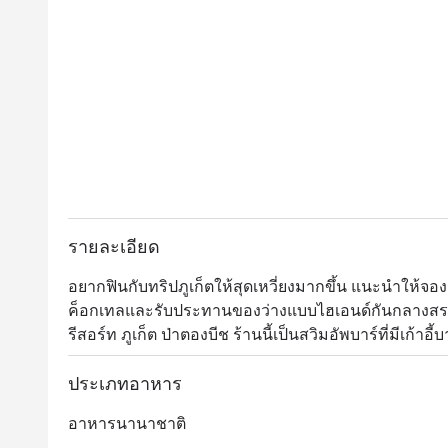
รายละเอียด
อยากฟินกับทริปภูเก็ตให้สุดเหวี่ยงมากขึ้น แนะนำให้จอ
ค็อกเทลและรับประทานของว่างแบบไฮเอนด์กันกลางสระ
รีสอร์ท ภูเก็ต ป่าตองบีช ร้านนี้เป็นสวิมอัพบาร์ที่มีเก้าอี
ดื่มเย็นๆ ที่คัดสรรมาอย่างดี และเมนูอาหารเลิศรสให้บร
ปอเปี๊ยะไก่ทิกก้า ฮัมมุสโฮมเมด หรือจะเป็นพิซซ่ามากา
ประเภทอาหาร
อาหารนานาชาติ