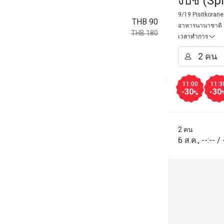
งบีช (Sp
Phuket 
9/19 Pisitkorane
THB 90
อาหารนานาชาติ
THB 180
เวลาทำการ
11:00
11:3
-30
-30
%
2 คน
6 ส.ค.
,
--:--
/