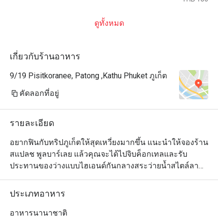
ดูทั้งหมด
เกี่ยวกับร้านอาหาร
9/19 Pisitkoranee, Patong ,Kathu Phuket ภูเก็ต
คัดลอกที่อยู่
รายละเอียด
อยากฟินกับทริปภูเก็ตให้สุดเหวี่ยงมากขึ้น แนะนำให้จองร้าน
สแปลช พูลบาร์เลย แล้วคุณจะได้ไปจิบค็อกเทลและรับ
ประทานของว่างแบบไฮเอนด์กันกลางสระว่ายน้ำสไตล์ลา
กูนขนาดใหญ่ในสกายวิว รีสอร์ท ภูเก็ต ป่าตองบีช ร้านนี้เป็น
สวิมอัพบาร์ที่มีเก้าอี้บาร์ให้นั่งโดยไม่ต้องขึ้นจากน้ำ พร้อม
ประเภทอาหาร
กับมีเครื่องดื่มเย็นๆ ที่คัดสรรมาอย่างดี และเมนูอาหารเลิศ
รสให้บริการหากคุณรู้สึกหิวด้วย เช่น ของทานเล่นอย่างปอ
อาหารนานาชาติ