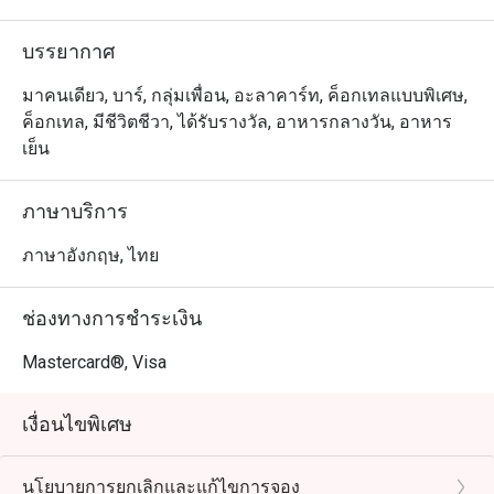
เปี๊ยะไก่ทิกก้า ฮัมมุสโฮมเมด หรือจะเป็นพิซซ่ามาการิต้า
โฮมเมดก็น่าสนใจไม่แพ้กัน
บรรยากาศ
มาคนเดียว, บาร์, กลุ่มเพื่อน, อะลาคาร์ท, ค็อกเทลแบบพิเศษ,
ค็อกเทล, มีชีวิตชีวา, ได้รับรางวัล, อาหารกลางวัน, อาหาร
เย็น
ภาษาบริการ
ภาษาอังกฤษ, ไทย
ช่องทางการชำระเงิน
Mastercard®, Visa
เงื่อนไขพิเศษ
นโยบายการยกเลิกและแก้ไขการจอง