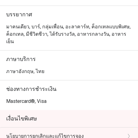
เปี๊ยะไก่ทิกก้า ฮัมมุสโฮมเมด หรือจะเป็นพิซซ่ามาการิต้า
โฮมเมดก็น่าสนใจไม่แพ้กัน
บรรยากาศ
มาคนเดียว, บาร์, กลุ่มเพื่อน, อะลาคาร์ท, ค็อกเทลแบบพิเศษ,
ค็อกเทล, มีชีวิตชีวา, ได้รับรางวัล, อาหารกลางวัน, อาหาร
เย็น
ภาษาบริการ
ภาษาอังกฤษ, ไทย
ช่องทางการชำระเงิน
Mastercard®, Visa
เงื่อนไขพิเศษ
นโยบายการยกเลิกและแก้ไขการจอง