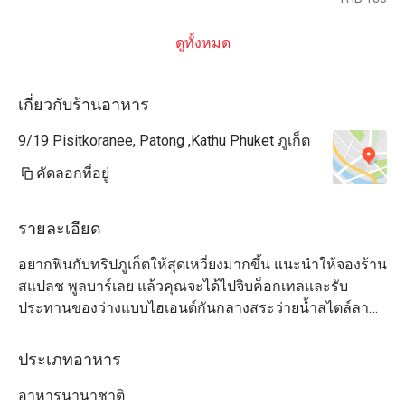
ดูทั้งหมด
เกี่ยวกับร้านอาหาร
9/19 Pisitkoranee, Patong ,Kathu Phuket ภูเก็ต
คัดลอกที่อยู่
รายละเอียด
อยากฟินกับทริปภูเก็ตให้สุดเหวี่ยงมากขึ้น แนะนำให้จองร้าน
สแปลช พูลบาร์เลย แล้วคุณจะได้ไปจิบค็อกเทลและรับ
ประทานของว่างแบบไฮเอนด์กันกลางสระว่ายน้ำสไตล์ลา
กูนขนาดใหญ่ในสกายวิว รีสอร์ท ภูเก็ต ป่าตองบีช ร้านนี้เป็น
สวิมอัพบาร์ที่มีเก้าอี้บาร์ให้นั่งโดยไม่ต้องขึ้นจากน้ำ พร้อม
ประเภทอาหาร
กับมีเครื่องดื่มเย็นๆ ที่คัดสรรมาอย่างดี และเมนูอาหารเลิศ
รสให้บริการหากคุณรู้สึกหิวด้วย เช่น ของทานเล่นอย่างปอ
อาหารนานาชาติ